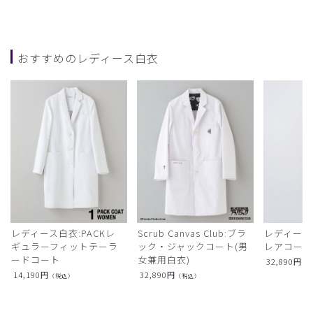
おすすめのレディース白衣
レディース白衣:PACKレ
Scrub Canvas Club:ブラ
レディース
ギュラーフィットテーラ
ック・ジャックコート(男
レアコー
ードコート
女兼用白衣)
32,890
円
（
14,190
円
32,890
円
（税込）
（税込）