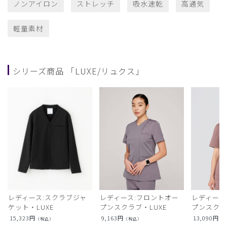
ノンアイロン
ストレッチ
吸水速乾
高通気
軽量素材
シリーズ商品 「LUXE/リュクス」
レディース:スクラブジャ
レディース:フロントオー
レディース
ケット・LUXE
プンスクラブ・LUXE
プンスクラ
15,323
円
9,163
円
13,090
円
（税込）
（税込）
（