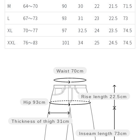
M
64～70
90
30
22
21.5
71.5
L
67～73
93
31
23
22.5
73
XL
70～77
97
32.5
24
23.5
74.5
XXL
76～83
101
34
25
24.5
74.5
Waist
70cm
Rise length
22.5cm
Hip
93cm
Thickness of thigh
31cm
Inseam length
73cm