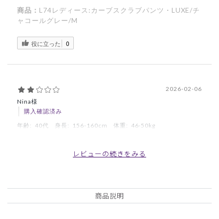
商品：
L74レディース:カーブスクラブパンツ・LUXE/チ
ャコールグレー/M
役に立った
0
2026-02-06
Nina様
購入確認済み
年齢:
40代
身長:
156-160cm
体重:
46-50kg
裾が。。
レビューの続きをみる
LUXEシリーズ大好きです。お腹周りへの楽さを期待して購
入しました。Sサイズでピッタリですが、通常タイプのパン
ツと比較すると太もも周囲は細く、裾がややフレアな感じで
浮いてしまいます。Mで良かったのかなと思ってしまいま
商品説明
す。裾がフレアな感じは身長の低い私では短足に見えます。
通常タイプの細身がいいです。リピートはしません。