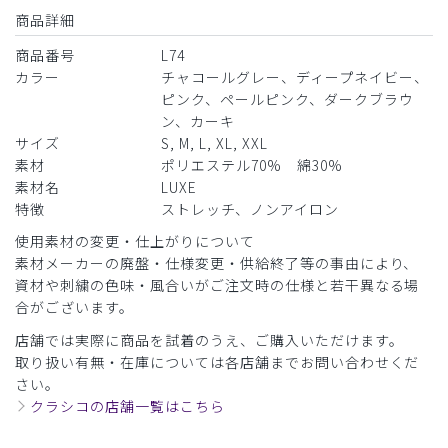
商品詳細
商品番号
L74
カラー
チャコールグレー、ディープネイビー、
ピンク、ペールピンク、ダークブラウ
ン、カーキ
サイズ
S, M, L, XL, XXL
素材
ポリエステル70% 綿30%
素材名
LUXE
特徴
ストレッチ、ノンアイロン
使用素材の変更・仕上がりについて
素材メーカーの廃盤・仕様変更・供給終了等の事由により、
資材や刺繍の色味・風合いがご注文時の仕様と若干異なる場
合がございます。
店舗では実際に商品を試着のうえ、ご購入いただけます。
取り扱い有無・在庫については各店舗までお問い合わせくだ
さい。
クラシコの店舗一覧はこちら