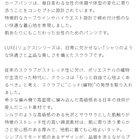
カーブパンツは、毎日変わる女性の体調や体型の変化に寄り
商品：
L74レディース:カーブスクラブパンツ・LUXE/ダ
添うことをコンセプトに設計されています。
ークブラウン/S
特徴的なカーブラインやハイウエスト設計で締め付け感のな
い快適な着心地を実現しました。
役に立った
0
肌あたりにもこだわった女性のためのパンツです。
LUXE(リュクス)シリーズは、日常に欠かせないTシャツのよう
2025-07-04
な快適さと上品な美しさを備えたスクラブです。
タオ様
購入確認済み
従来のスクラブがストレッチ性に欠け、ポリエステルの織物
が主流だった時代に、クラシコは「もっと自由で心地よくあ
年齢:
60代
身長:
161-165cm
体重:
61-65kg
るべき」と考え、スクラブに“ニット(編物)”の発想を取り入れ
ウエストに負担がなくて、とても快適です。動きやすいです
ました。
ね。とてもいいです♪
希少な編み機で高密度に編み込んだ高級感ある日本の技術が
商品：
L74レディース:カーブスクラブパンツ・LUXE/デ
産んだニット素材です。
ィープネイビー/XL
シルクのような高級感のある光沢とサラサラとした肌触りが
特徴のストレッチ性の高い綿混素材は、肌に寄り添う柔らか
役に立った
0
さと安心感のある厚みで、地肌に着ても心地よいタッチ。
シンプルでモード感のあるデザインが、品格を添えながらプ