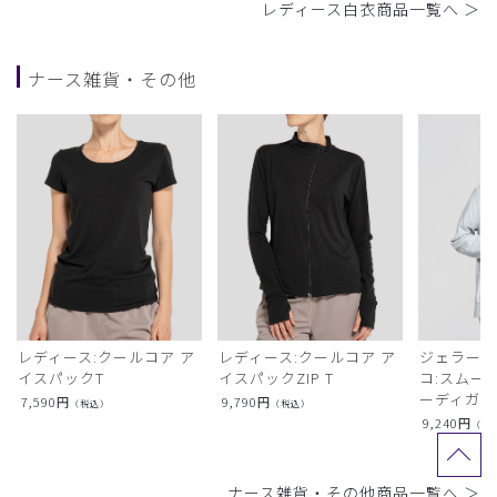
レディース白衣商品一覧へ ＞
ナース雑貨・その他
レディース:クールコア ア
レディース:クールコア ア
ジェラート
イスパックT
イスパックZIP T
コ:スムー
ーディガン
7,590
円
9,790
円
（税込）
（税込）
9,240
円
（税
ナース雑貨・その他商品一覧へ ＞