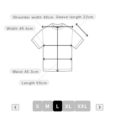
Sleeve length
22cm
Shoulder width
40cm
Width
49.4cm
Waist
45.3cm
Length
65cm
S
M
L
XL
XXL