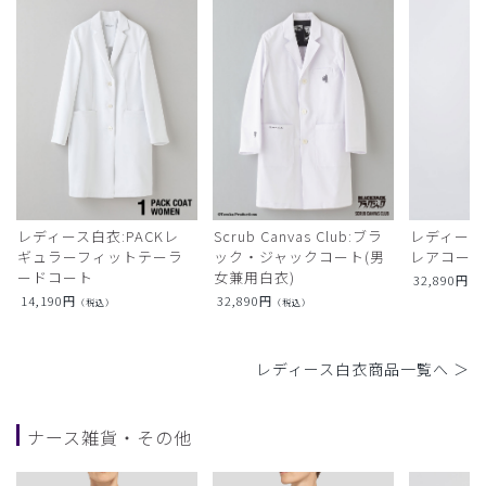
レディース白衣:PACKレ
Scrub Canvas Club:ブラ
レディース
ギュラーフィットテーラ
ック・ジャックコート(男
レアコー
ードコート
女兼用白衣)
32,890
円
（
14,190
円
32,890
円
（税込）
（税込）
レディース白衣商品一覧へ ＞
ナース雑貨・その他