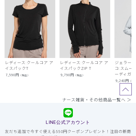
レディース:クールコア ア
レディース:クールコア ア
ジェラート
イスパックT
イスパックZIP T
コ:スムー
ーディガン
7,590
円
9,790
円
（税込）
（税込）
9,240
円
（税
ナース雑貨・その他商品一覧へ ＞
LINE公式アカウント
友だち追加で今すぐ使える550円クーポンプレゼント！注目の新商