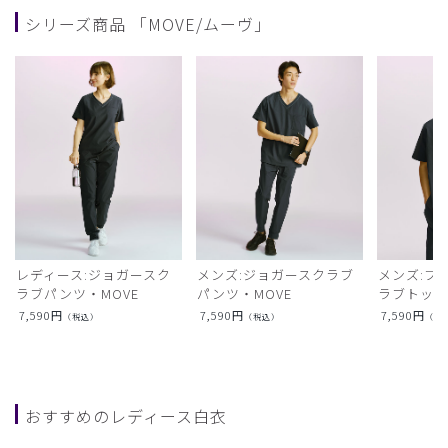
シリーズ商品 「MOVE/ムーヴ」
レディース:ジョガースク
メンズ:ジョガースクラブ
メンズ:プ
ラブパンツ・MOVE
パンツ・MOVE
ラブトップ
7,590
円
7,590
円
7,590
円
（税込）
（税込）
（税
おすすめのレディース白衣