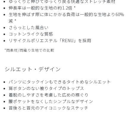
ゆっくりと伸びてゆっくり戻る快適なストレッチ素材
伸長率は一般的な生地の約1.2倍 *
生地を伸ばす際に体にかかる負荷は一般的な生地より60%
減 *
さらっとした風合い
コットンライクな質感
リサイクルポリエステル「RENU」を採用
*同素材/同織り生地での比較
シルエット・デザイン
パンツにタックインもできるタイトめなシルエット
肩ボタンのない被りタイプのトップス
着脱のしやすさを考慮した広めの襟ぐり
腰ポケットをなくしたシンプルなデザイン
首後ろと首元のアイコニックなステッチ