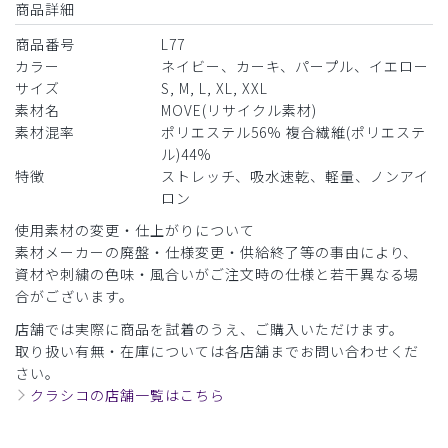
商品詳細
商品番号
L77
カラー
ネイビー、カーキ、パープル、イエロー
サイズ
S, M, L, XL, XXL
素材名
MOVE(リサイクル素材)
素材混率
ポリエステル56% 複合繊維(ポリエステ
ル)44%
特徴
ストレッチ、吸水速乾、軽量、ノンアイ
ロン
使用素材の変更・仕上がりについて
素材メーカーの廃盤・仕様変更・供給終了等の事由により、
資材や刺繍の色味・風合いがご注文時の仕様と若干異なる場
合がございます。
店舗では実際に商品を試着のうえ、ご購入いただけます。
取り扱い有無・在庫については各店舗までお問い合わせくだ
さい。
クラシコの店舗一覧はこちら