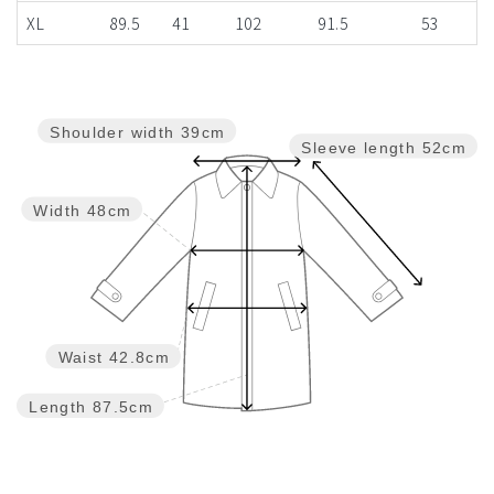
XL
89.5
41
102
91.5
53
Shoulder width
39cm
Sleeve length
52cm
Width
48cm
Waist
42.8cm
Length
87.5cm