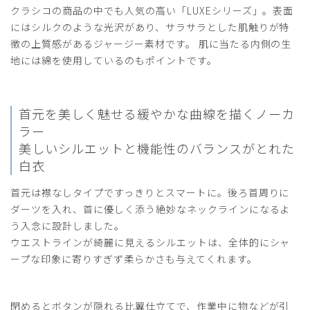
購入確認済み
クラシコの商品の中でも人気の高い「LUXEシリーズ」。表面
年齢:
50代
身長:
161-165cm
体重:
56-60kg
にはシルクのような光沢があり、サラサラとした肌触りが特
スリムに見えるので、とても気に入ってます。
徴の上質感があるジャージー素材です。 肌に当たる内側の生
地には綿を使用しているのもポイントです。
商品：
M03レディース白衣:ノーカラージャージーコー
ト・LUXE/白/M
役に立った
0
首元を美しく魅せる緩やかな曲線を描くノーカ
ラー
美しいシルエットと機能性のバランスがとれた
白衣
2025-11-06
首元は襟なしタイプですっきりとスマートに。後ろ首周りに
とし様
購入確認済み
ダーツを入れ、首に優しく添う絶妙なネックラインになるよ
う入念に設計しました。
年齢:
50代
身長:
156-160cm
体重:
46-50kg
ウエストラインが綺麗に見えるシルエットは、全体的にシャ
サイズ設定
ープな印象に寄りすぎず柔らかさも与えてくれます。
ストレッチ性のある白衣の買い足しとして購入。クラシコの
白衣の特徴なのか、肩幅に合わせると腰回りがきつく、腰に
合わせると肩がブカブカになるという…今回も肩ぴったりか
閉めるとボタンが隠れる比翼仕立てで、作業中に物などが引