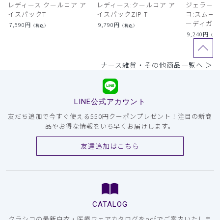
レディース:クールコア ア
レディース:クールコア ア
ジェラート
イスパックT
イスパックZIP T
コ:スムー
ーディガン
7,590
円
9,790
円
（税込）
（税込）
9,240
円
（税
ナース雑貨・その他商品一覧へ ＞
LINE公式アカウント
友だち追加で今すぐ使える550円クーポンプレゼント！注目の新商
品やお得な情報をいち早くお届けします。
友達追加はこちら
CATALOG
クラシコの最新白衣・医療ウェアカタログをpdfでご案内いたしま