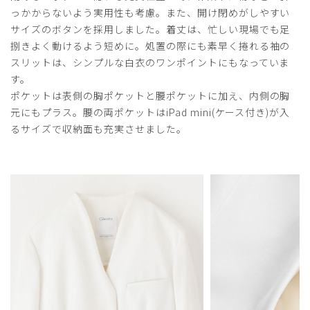
らややゆとりあるのにボタンを全てはめるとウエストから下
っかからないよう実用性も考慮。また、開け閉めがしやすい
がキツキツということに。仕事で着るのですし、もうすこし
サイズのボタンを採用しました。着丈は、忙しい現場でも足
座ったりしゃがんだりするときのことを考えてサイズ設定し
捌きよく動けるよう短めに。処置の際にも素早く捲れる袖の
ていただきたいと思います。体型はいたって普通です。
スリットは、シンプルな白衣のワンポイントにもなっていま
商品：
M03レディース白衣:ノーカラージャージーコー
す。
ト・LUXE/白/M
ポケットは表側の胸ポケットと腰ポケットに加え、内側の胸
元にもプラス。腰の両ポケットはiPad mini(ケース付き)が入
役に立った
1
るサイズで収納面も充実させました。
2025-04-02
COCO様
購入確認済み
年齢:
40代
身長:
166-170cm
体重:
56-60kg
良き！
はじめて襟なしの白衣を購入しました。首周りが重くなく
て、汗汚れもしにくくw 春夏に涼しげで良いです。袖は短
めで働きやすいです。