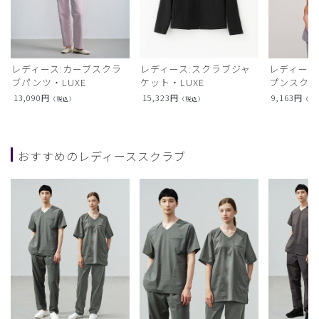
レディース:カーブスクラ
レディース:スクラブジャ
レディース
ブパンツ・LUXE
ケット・LUXE
プンスクラ
13,090
円
15,323
円
9,163
円
（税込）
（税込）
（税
おすすめのレディーススクラブ