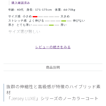
購入確認済み
年齢:
40代
身長:
171-175cm
体重:
66-70kg
サイズ感
小さめ
大きめ
ストレッチ感
よく伸びる
伸びない
厚さ
とても薄い
厚い
サイズ選び難しい
肩幅、ウエストは良かったのですが、胸がきつくてボタンが
閉めづらいですね。スクラブは同じサイズでもちょっとゆっ
レビューの続きをみる
たりでした。
商品：
M03レディース白衣:ノーカラージャージーコー
ト・LUXE/白/XL
商品説明
役に立った
0
抜群の伸縮性と高級感が特徴のハイブリッド素
材
2025-11-17
「Jersey LUXE」シリーズのノーカラーコート
ご購入者様