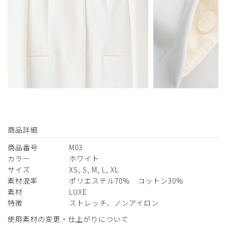
商品：
M03レディース白衣:ノーカラージャージーコー
ト・LUXE/白/XL
役に立った
0
2024-07-02
ご購入者様
購入確認済み
商品詳細
年齢:
40代
身長:
156-160cm
体重:
46-50kg
商品番号
M03
ノーカラーのデザインは、涼しく、着用のストレスも軽減さ
カラー
ホワイト
れますので、気に入り、2着目を購入しました。
サイズ
XS, S, M, L, XL
商品：
M03レディース白衣:ノーカラージャージーコー
素材混率
ポリエステル70% コットン30%
ト・LUXE/白/S
素材
LUXE
特徴
ストレッチ、ノンアイロン
役に立った
0
使用素材の変更・仕上がりについて