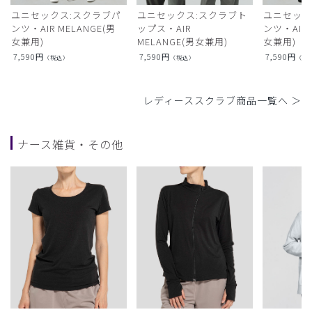
ユニセックス:スクラブパ
ユニセックス:スクラブト
ユニセック
ンツ・AIR MELANGE(男
ップス・AIR
ンツ・AIR L
女兼用)
MELANGE(男女兼用)
女兼用)
7,590
円
7,590
円
7,590
円
（税込）
（税込）
（税
レディーススクラブ商品一覧へ ＞
ナース雑貨・その他