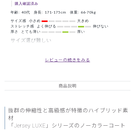
購入確認済み
年齢:
40代
身長:
171-175cm
体重:
66-70kg
サイズ感
小さめ
大きめ
ストレッチ感
よく伸びる
伸びない
厚さ
とても薄い
厚い
サイズ選び難しい
肩幅、ウエストは良かったのですが、胸がきつくてボタンが
閉めづらいですね。スクラブは同じサイズでもちょっとゆっ
レビューの続きをみる
たりでした。
商品：
M03レディース白衣:ノーカラージャージーコー
ト・LUXE/白/XL
商品説明
役に立った
0
抜群の伸縮性と高級感が特徴のハイブリッド素
材
2025-11-17
「Jersey LUXE」シリーズのノーカラーコート
ご購入者様