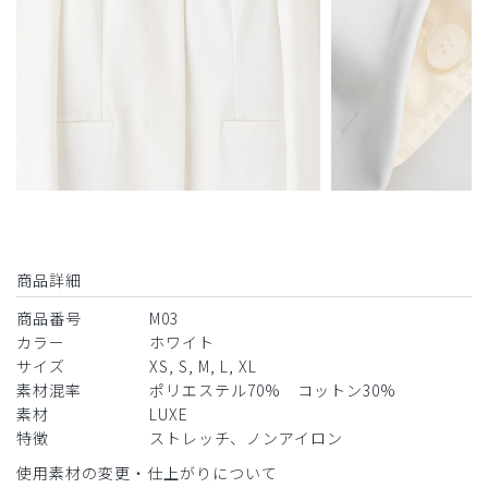
商品：
M03レディース白衣:ノーカラージャージーコー
ト・LUXE/白/XL
役に立った
0
2024-07-02
ご購入者様
購入確認済み
商品詳細
年齢:
40代
身長:
156-160cm
体重:
46-50kg
商品番号
M03
ノーカラーのデザインは、涼しく、着用のストレスも軽減さ
カラー
ホワイト
れますので、気に入り、2着目を購入しました。
サイズ
XS, S, M, L, XL
商品：
M03レディース白衣:ノーカラージャージーコー
素材混率
ポリエステル70% コットン30%
ト・LUXE/白/S
素材
LUXE
特徴
ストレッチ、ノンアイロン
役に立った
0
使用素材の変更・仕上がりについて