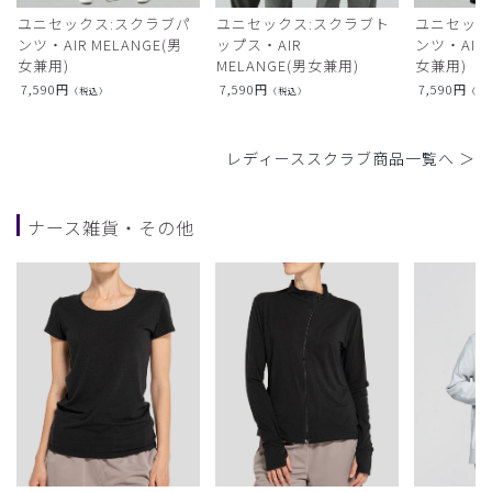
ユニセックス:スクラブパ
ユニセックス:スクラブト
ユニセック
ンツ・AIR MELANGE(男
ップス・AIR
ンツ・AIR L
女兼用)
MELANGE(男女兼用)
女兼用)
7,590
円
7,590
円
7,590
円
（税込）
（税込）
（税
レディーススクラブ商品一覧へ ＞
ナース雑貨・その他