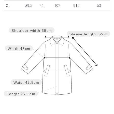
XL
89.5
41
102
91.5
53
Shoulder width
39cm
Sleeve length
52cm
Width
48cm
Waist
42.8cm
Length
87.5cm