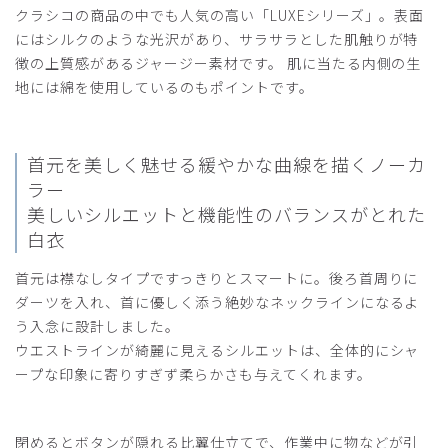
購入確認済み
クラシコの商品の中でも人気の高い「LUXEシリーズ」。表面
年齢:
50代
身長:
161-165cm
体重:
56-60kg
にはシルクのような光沢があり、サラサラとした肌触りが特
スリムに見えるので、とても気に入ってます。
徴の上質感があるジャージー素材です。 肌に当たる内側の生
地には綿を使用しているのもポイントです。
商品：
M03レディース白衣:ノーカラージャージーコー
ト・LUXE/白/M
役に立った
0
首元を美しく魅せる緩やかな曲線を描くノーカ
ラー
美しいシルエットと機能性のバランスがとれた
白衣
2025-11-06
首元は襟なしタイプですっきりとスマートに。後ろ首周りに
とし様
購入確認済み
ダーツを入れ、首に優しく添う絶妙なネックラインになるよ
う入念に設計しました。
年齢:
50代
身長:
156-160cm
体重:
46-50kg
ウエストラインが綺麗に見えるシルエットは、全体的にシャ
サイズ設定
ープな印象に寄りすぎず柔らかさも与えてくれます。
ストレッチ性のある白衣の買い足しとして購入。クラシコの
白衣の特徴なのか、肩幅に合わせると腰回りがきつく、腰に
合わせると肩がブカブカになるという…今回も肩ぴったりか
閉めるとボタンが隠れる比翼仕立てで、作業中に物などが引