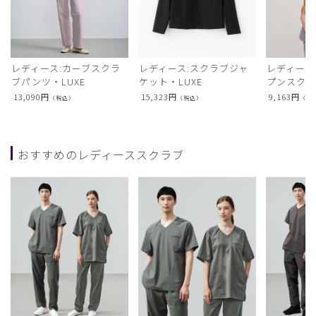
レディース:カーブスクラ
レディース:スクラブジャ
レディース
ブパンツ・LUXE
ケット・LUXE
プンスクラ
13,090
円
15,323
円
9,163
円
（税込）
（税込）
（税
おすすめのレディーススクラブ