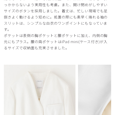
らややゆとりあるのにボタンを全てはめるとウエストから下
っかからないよう実用性も考慮。また、開け閉めがしやすい
がキツキツということに。仕事で着るのですし、もうすこし
サイズのボタンを採用しました。着丈は、忙しい現場でも足
座ったりしゃがんだりするときのことを考えてサイズ設定し
捌きよく動けるよう短めに。処置の際にも素早く捲れる袖の
ていただきたいと思います。体型はいたって普通です。
スリットは、シンプルな白衣のワンポイントにもなっていま
商品：
M03レディース白衣:ノーカラージャージーコー
す。
ト・LUXE/白/M
ポケットは表側の胸ポケットと腰ポケットに加え、内側の胸
元にもプラス。腰の両ポケットはiPad mini(ケース付き)が入
役に立った
1
るサイズで収納面も充実させました。
2025-04-02
COCO様
購入確認済み
年齢:
40代
身長:
166-170cm
体重:
56-60kg
良き！
はじめて襟なしの白衣を購入しました。首周りが重くなく
て、汗汚れもしにくくw 春夏に涼しげで良いです。袖は短
めで働きやすいです。