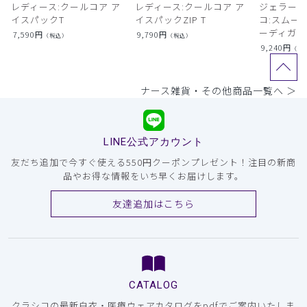
レディース:クールコア ア
レディース:クールコア ア
ジェラート
イスパックT
イスパックZIP T
コ:スムー
ーディガン
7,590
円
9,790
円
（税込）
（税込）
9,240
円
（税
ナース雑貨・その他商品一覧へ ＞
LINE公式アカウント
友だち追加で今すぐ使える550円クーポンプレゼント！注目の新商
品やお得な情報をいち早くお届けします。
友達追加はこちら
CATALOG
クラシコの最新白衣・医療ウェアカタログをpdfでご案内いたしま