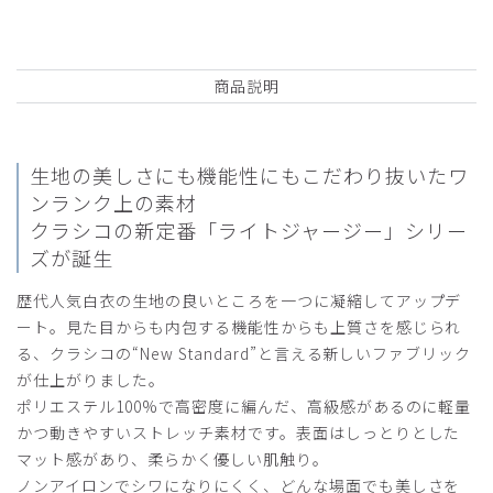
年齢:
30代
サービスが悪く、白衣自体は普通なのに価格が高すぎる
商品：
M04レディース白衣:ライトジャージーコート/
商品説明
白/L
役に立った
0
生地の美しさにも機能性にもこだわり抜いたワ
ンランク上の素材
クラシコの新定番「ライトジャージー」シリー
2025-06-16
ズが誕生
ご購入者様
歴代人気白衣の生地の良いところを一つに凝縮してアップデ
購入確認済み
ート。見た目からも内包する機能性からも上質さを感じられ
年齢:
50代
身長:
156-160cm
体重:
46-50kg
る、クラシコの“New Standard”と言える新しいファブリック
とても着心地が良く、気に入っています。また、購入したい
が仕上がりました。
と思います。
ポリエステル100%で高密度に編んだ、高級感があるのに軽量
商品：
M04レディース白衣:ライトジャージーコート/
かつ動きやすいストレッチ素材です。表面はしっとりとした
白/M
マット感があり、柔らかく優しい肌触り。
ノンアイロンでシワになりにくく、どんな場面でも美しさを