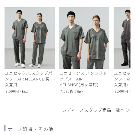
ユニセックス:スクラブパ
ユニセックス:スクラブト
ユニセック
ンツ・AIR MELANGE(男
ップス・AIR
ンツ・AIR L
女兼用)
MELANGE(男女兼用)
女兼用)
7,590
円
7,590
円
7,590
円
（税込）
（税込）
（税
レディーススクラブ商品一覧へ ＞
ナース雑貨・その他