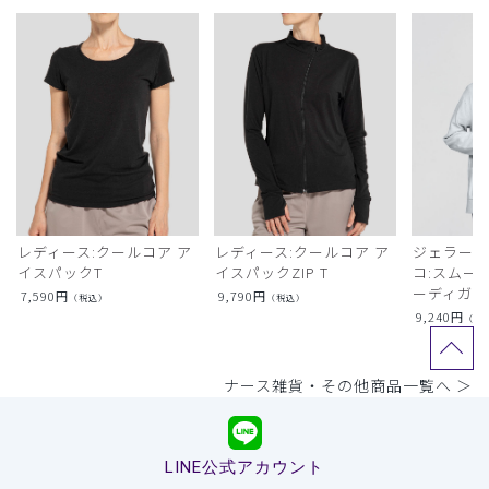
レディース:クールコア ア
レディース:クールコア ア
ジェラート
イスパックT
イスパックZIP T
コ:スムー
ーディガン
7,590
円
9,790
円
（税込）
（税込）
9,240
円
（税
ナース雑貨・その他商品一覧へ ＞
LINE公式アカウント