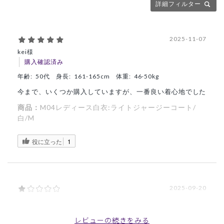
詳細フィルター
2025-11-07
kei様
購入確認済み
年齢:
50代
身長:
161-165cm
体重:
46-50kg
今まで、いくつか購入していますが、一番良い着心地でした
商品：
M04レディース白衣:ライトジャージーコート/
白/M
役に立った
1
2025-09-20
ご購入者様
購入確認済み
レビューの続きをみる