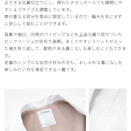
止できる比翼仕立てにし、隠れたボタンホールでも開閉しや
すいようサイズも調整しています。
襟が重なる部分を高めに設定しているので、胸元を気にせず
2025-05-27
に安心して屈むことができます。
RM様
購入確認済み
背裏や袖口、内側のパイピングなどを上品な織り目がついた
ピンクベージュの別布で装飾。まくりやすいスリットが入っ
年齢:
30代
身長:
156-160cm
体重:
51-55kg
た袖を折り返して、配色がある着こなしも楽しむこともできま
着心地がとても良いです！
す。
裏地のベージュもアクセントになって素敵です
定番のシンプルな白衣が好みの方も、おしゃれな着こなしを
商品：
M04レディース白衣:ライトジャージーコート/
楽しみたい方も満足できる一着です。
白/M
役に立った
0
​1
​2
​3
​4