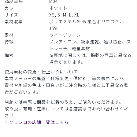
商品番号
M04
カラー
ホワイト
サイズ
XS, S, M, L, XL
素材混率
ポリエステル85% 複合ポリエステル
15%
素材
ライトジャージー
特徴
ノンアイロン、吸水速乾、透け防止、ス
トレッチ、軽量素材
備考
※裏地に関しては、掲載の写真と異なる
場合があります。
使用素材の変更・仕上がりについて
素材メーカーの廃盤・仕様変更・供給終了等の事由により、
資材や刺繍の色味・風合いがご注文時の仕様と若干異なる場
合がございます。
店舗では実際に商品を試着のうえ、ご購入いただけます。
取り扱い有無・在庫については各店舗までお問い合わせくだ
さい。
クラシコの店舗一覧はこちら