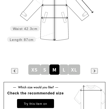
Waist
42.3cm
Length
87cm
XS
S
M
L
XL
Check the recommended size
Try this item on