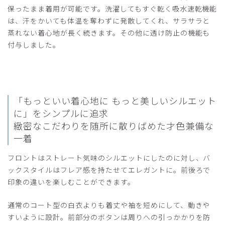
役に立った
1
保ったまま着用が可能です。洗濯してもすぐ乾く吸水速乾機能
は、汗をかいても体温を奪わずに発散してくれ、サラサラと
蒸れない着心地が長く続きます。その他に透け防止の機能も
付与しました。
2025-06-08
ぴの様
購入確認済み
年齢:
40代
身長:
150cm以下
体重:
45kg以下
M04レディース白衣:ライトジャージーコート/
「もっといい着心地に もっと美しいシルエット
白/S
に」をシンプルに追求
緻密なこだわりを随所に散りばめた才色兼備な
生地が柔らかく、着心地も良く、148cmの私にはSサイズが
一着
ピッタリでした。
袖が八分丈なのも良いです(普通の白衣ではそでを折り曲げ
フロントはストレート気味のシルエットにしたのに対し、バ
て違うことが多いので)。
ックスタイルはフレア感を持たせてエレガントに。前後ろで
商品：
M04レディース白衣:ライトジャージーコート/
印象の違いを楽しむことができます。
白/S
通常のコート型の白衣よりも着丈や袖を短めにして、動きや
役に立った
0
すいように設計。前部分のボタンは周りへの引っかかりを防