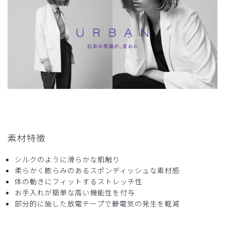
変気に入りました。
ショートコートのシルエットを崩さず着用するには、ゆとり
のあるスクラブなどは若干不向きな気がします。
商品：
M10レディース白衣:アーバンショートコート/
白/XL
役に立った
0
2024-08-03
素材特徴
ご購入者様
購入確認済み
シルクのように滑らかな肌触り
年齢:
30代
身長:
161-165cm
体重:
51-55kg
柔らかく膨らみのあるスポンディッシュな素材感
シルエットがとても綺麗で気に入っています
体の動きにフィットするストレッチ性
商品：
M10レディース白衣:アーバンショートコート/
お手入れが簡単な高い機能性を付与
白/M
部分的に施した放電テープで静電気の発生を軽減