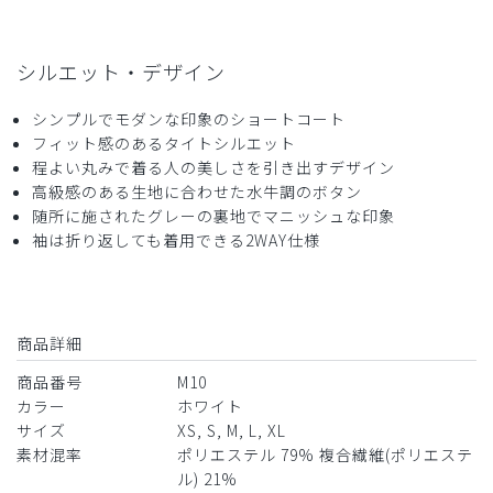
役に立った
0
シルエット・デザイン
2024-07-31
シンプルでモダンな印象のショートコート
m様
フィット感のあるタイトシルエット
購入確認済み
程よい丸みで着る人の美しさを引き出すデザイン
年齢:
30代
身長:
161-165cm
体重:
51-55kg
高級感のある生地に合わせた水牛調のボタン
随所に施されたグレーの裏地でマニッシュな印象
レビュー
袖は折り返しても着用できる2WAY仕様
シルエットもよく問題なかったです。
インナーにきたスクラブが少し中でよれます。
商品：
M10レディース白衣:アーバンショートコート/
白/M
商品詳細
商品番号
M10
役に立った
0
カラー
ホワイト
サイズ
XS, S, M, L, XL
素材混率
ポリエステル 79% 複合繊維(ポリエステ
​1
​2
ル) 21%