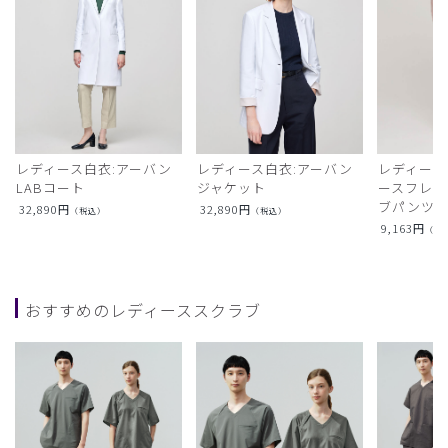
レディース白衣:アーバン
レディース白衣:アーバン
レディース
LABコート
ジャケット
ースフレア
ブパンツ)
32,890
円
32,890
円
（税込）
（税込）
9,163
円
（税
おすすめのレディーススクラブ