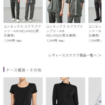
ユニセックス:スクラブパ
ユニセックス:スクラブト
ユニセック
ンツ・AIR MELANGE(男
ップス・AIR
ンツ・AIR L
女兼用)
MELANGE(男女兼用)
女兼用)
7,590
円
7,590
円
7,590
円
（税込）
（税込）
（税
レディーススクラブ商品一覧へ ＞
ナース雑貨・その他