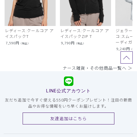
レディース:クールコア ア
レディース:クールコア ア
ジェラート
イスパックT
イスパックZIP T
コ:スムー
ーディガン
7,590
円
9,790
円
（税込）
（税込）
9,240
円
（税
ナース雑貨・その他商品一覧へ ＞
LINE公式アカウント
友だち追加で今すぐ使える550円クーポンプレゼント！注目の新商
品やお得な情報をいち早くお届けします。
友達追加はこちら