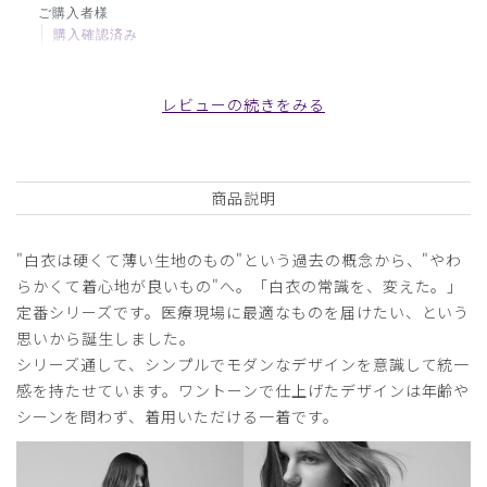
ご購入者様
購入確認済み
年齢:
50代
身長:
151-155cm
体重:
51-55kg
シワがよりにくく、スタイルもそれなりにきまってよかっ
レビューの続きをみる
た。
商品：
M10レディース白衣:アーバンショートコート/
白/L
商品説明
役に立った
0
"白衣は硬くて薄い生地のもの"という過去の概念から、"やわ
らかくて着心地が良いもの"へ。「白衣の常識を、変えた。」
定番シリーズです。医療現場に最適なものを届けたい、という
2025-03-10
思いから誕生しました。
ご購入者様
シリーズ通して、シンプルでモダンなデザインを意識して統一
購入確認済み
感を持たせています。ワントーンで仕上げたデザインは年齢や
シーンを問わず、着用いただける一着です。
年齢:
50代
身長:
166-170cm
体重:
61-65kg
おすすめサイズはLでしたがXLを購入しましたが、サイズ感
はちょうどでした。着心地もよく、シンプルなデザインで大