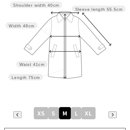
Shoulder width
40cm
Sleeve length
55.5cm
Width
48cm
Waist
41cm
Length
75cm
XS
S
M
L
XL