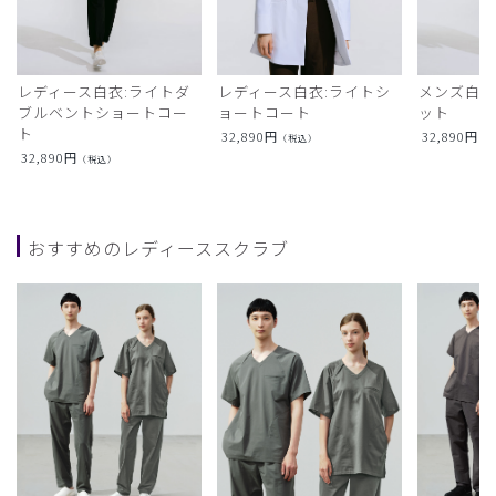
レディース白衣:ライトダ
レディース白衣:ライトシ
メンズ白衣
ブルベントショートコー
ョートコート
ット
ト
32,890
円
32,890
円
（税込）
（
32,890
円
（税込）
おすすめのレディーススクラブ