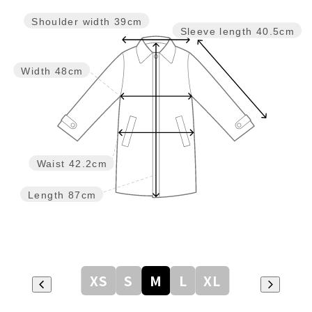
Shoulder width
39cm
Sleeve length
40.5cm
Width
48cm
Waist
42.2cm
Length
87cm
XS
S
M
L
XL