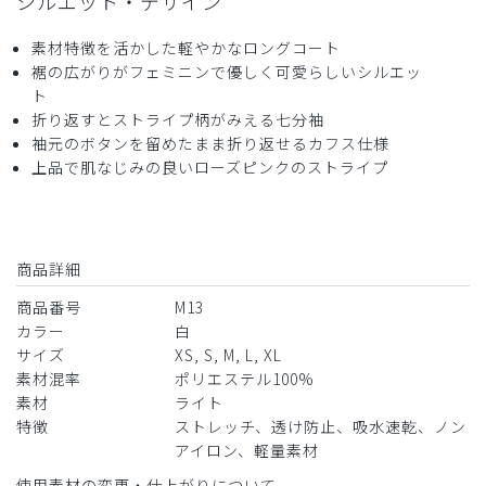
シルエット・デザイン
素材特徴を活かした軽やかなロングコート
裾の広がりがフェミニンで優しく可愛らしいシルエッ
ト
折り返すとストライプ柄がみえる七分袖
袖元のボタンを留めたまま折り返せるカフス仕様
上品で肌なじみの良いローズピンクのストライプ
商品詳細
商品番号
M13
カラー
白
サイズ
XS, S, M, L, XL
素材混率
ポリエステル100%
素材
ライト
特徴
ストレッチ、透け防止、吸水速乾、ノン
アイロン、軽量素材
使用素材の変更・仕上がりについて