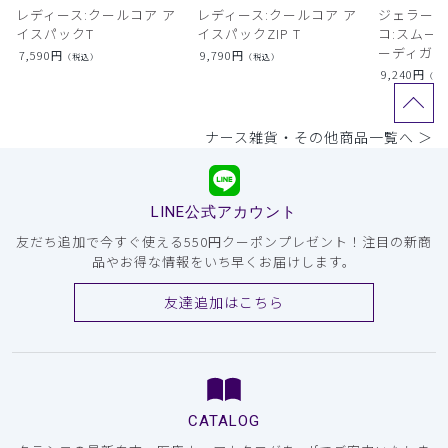
レディース:クールコア ア
レディース:クールコア ア
ジェラート
イスパックT
イスパックZIP T
コ:スムー
ーディガン
7,590
円
9,790
円
（税込）
（税込）
9,240
円
（税
ナース雑貨・その他商品一覧へ ＞
LINE公式アカウント
友だち追加で今すぐ使える550円クーポンプレゼント！注目の新商
品やお得な情報をいち早くお届けします。
友達追加はこちら
CATALOG