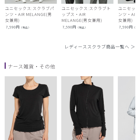
ユニセックス:スクラブパ
ユニセックス:スクラブト
ユニセック
ンツ・AIR MELANGE(男
ップス・AIR
ンツ・AIR L
女兼用)
MELANGE(男女兼用)
女兼用)
7,590
円
7,590
円
7,590
円
（税込）
（税込）
（税
レディーススクラブ商品一覧へ ＞
ナース雑貨・その他