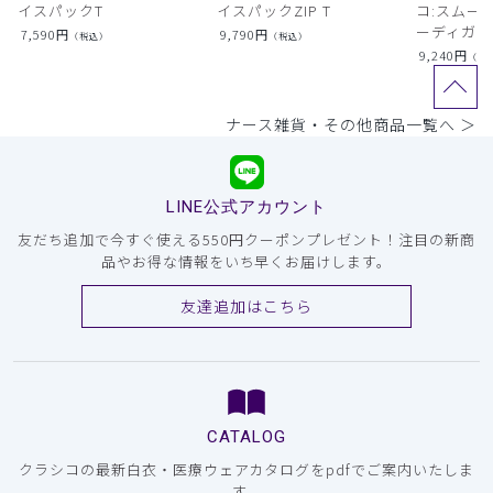
イスパックT
イスパックZIP T
コ:スムー
ーディガン
7,590
円
9,790
円
（税込）
（税込）
9,240
円
（税
ナース雑貨・その他商品一覧へ ＞
LINE公式アカウント
友だち追加で今すぐ使える550円クーポンプレゼント！注目の新商
品やお得な情報をいち早くお届けします。
友達追加はこちら
CATALOG
クラシコの最新白衣・医療ウェアカタログをpdfでご案内いたしま
す。