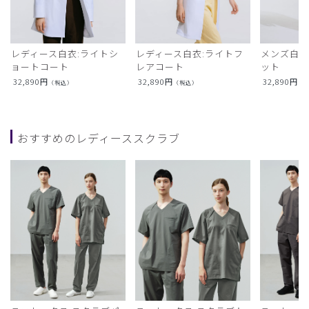
レディース白衣:ライトシ
レディース白衣:ライトフ
メンズ白衣
ョートコート
レアコート
ット
32,890
円
32,890
円
32,890
円
（税込）
（税込）
（
おすすめのレディーススクラブ