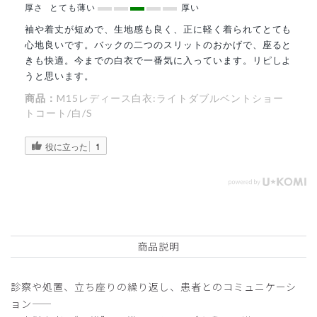
厚さ
とても薄い
厚い
袖や着丈が短めで、生地感も良く、正に軽く着られてとても
心地良いです。バックの二つのスリットのおかげで、座ると
きも快適。今までの白衣で一番気に入っています。リピしよ
うと思います。
商品：
M15レディース白衣:ライトダブルベントショー
トコート/白/S
役に立った
1
商品説明
診察や処置、立ち座りの繰り返し、患者とのコミュニケーシ
ョン——