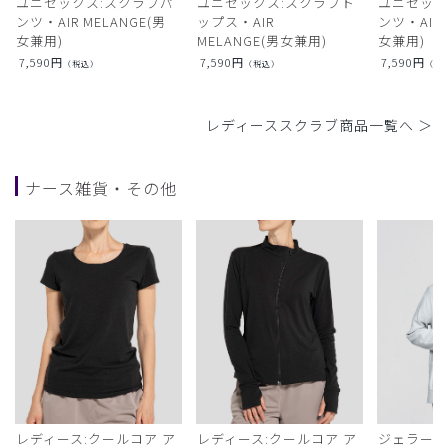
ユニセックス:スクラブパ
ユニセックス:スクラブト
ユニセック
ンツ・AIR MELANGE(男
ップス・AIR
ンツ・AIR L
女兼用)
MELANGE(男女兼用)
女兼用)
7,590
円
7,590
円
7,590
円
（税込）
（税込）
（税
レディーススクラブ商品一覧へ ＞
ナース雑貨・その他
レディース:クールコア ア
レディース:クールコア ア
ジェラート