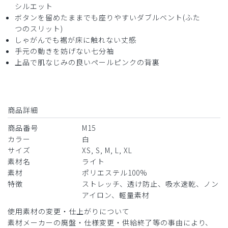
シルエット
ボタンを留めたままでも座りやすいダブルベント(ふた
つのスリット)
しゃがんでも裾が床に触れない丈感
手元の動きを妨げない七分袖
上品で肌なじみの良いペールピンクの背裏
商品詳細
商品番号
M15
カラー
白
サイズ
XS, S, M, L, XL
素材名
ライト
素材
ポリエステル100%
特徴
ストレッチ、透け防止、吸水速乾、ノン
アイロン、軽量素材
使用素材の変更・仕上がりについて
素材メーカーの廃盤・仕様変更・供給終了等の事由により、