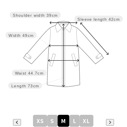
Shoulder width
39cm
Sleeve length
42cm
Width
49cm
Waist
44.7cm
Length
73cm
XS
S
M
L
XL