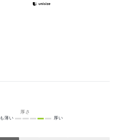
厚さ
ても薄い
厚い