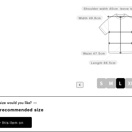
Sleeve l
Shoulder width
40cm
Width
49.8cm
Waist
47.5cm
Length
66.5cm
S
M
L
X
 recommended size
y this item on