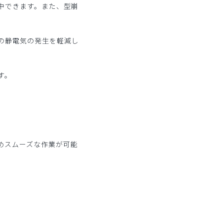
中できます。また、型崩
の静電気の発生を軽減し
す。
。
めスムーズな作業が可能