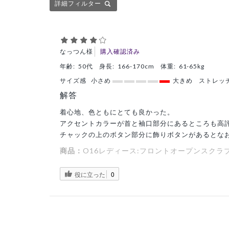
詳細フィルター
なっつん様
購入確認済み
年齢:
50代
身長:
166-170cm
体重:
61-65kg
サイズ感
小さめ
大きめ
ストレッ
解答
着心地、色ともにとても良かった。
アクセントカラーが首と袖口部分にあるところも高
チャックの上のボタン部分に飾りボタンがあるとな
商品：
O16レディース:フロントオープンスクラブ・
役に立った
0