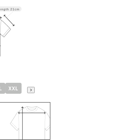
ength
21cm
L
XXL