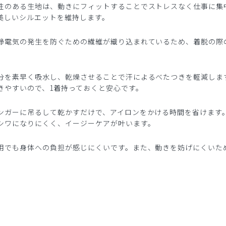
性のある生地は、動きにフィットすることでストレスなく仕事に集
美しいシルエットを維持します。
静電気の発生を防ぐための繊維が織り込まれているため、着脱の際
分を素早く吸水し、乾燥させることで汗によるべたつきを軽減しま
きやすいので、1着持っておくと安心です。
ンガーに吊るして乾かすだけで、アイロンをかける時間を省けます
シワになりにくく、イージーケアが叶います。
用でも身体への負担が感じにくいです。また、動きを妨げにくいた