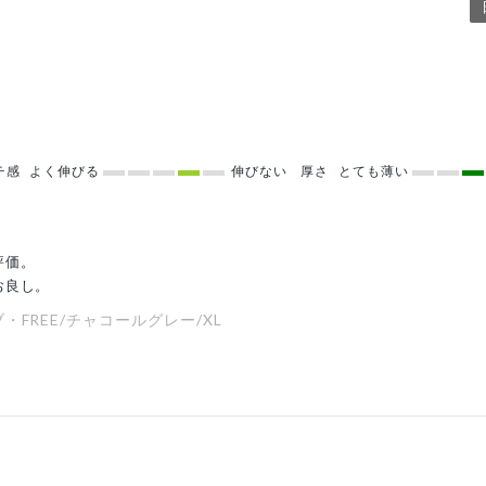
チ感
よく伸びる
伸びない
厚さ
とても薄い
評価。
お良し。
FREE/チャコールグレー/XL