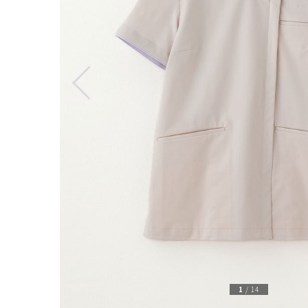
1
/
14