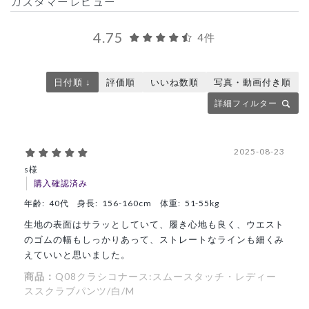
カスタマーレビュー
4.75
4件
日付順 ↓
評価順
いいね数順
写真・動画付き順
詳細フィルター
2025-08-23
s様
購入確認済み
年齢:
40代
身長:
156-160cm
体重:
51-55kg
生地の表面はサラッとしていて、履き心地も良く、ウエスト
のゴムの幅もしっかりあって、ストレートなラインも細くみ
えていいと思いました。
商品：
Q08クラシコナース:スムースタッチ・レディー
ススクラブパンツ/白/M