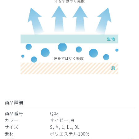
商品詳細
商品番号
Q08
カラー
ネイビー,白
サイズ
S, M, L, LL, 3L
素材
ポリエステル100%