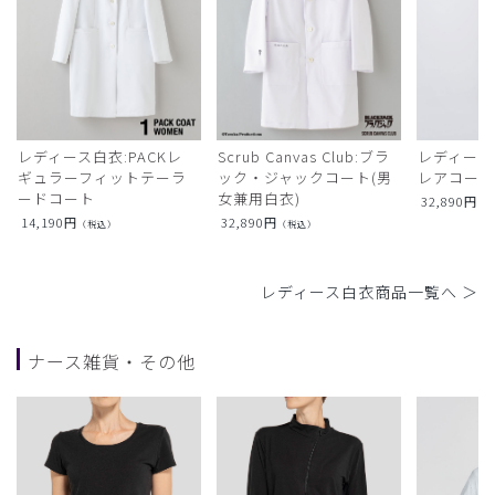
レディース白衣:PACKレ
Scrub Canvas Club:ブラ
レディース
ギュラーフィットテーラ
ック・ジャックコート(男
レアコー
ードコート
女兼用白衣)
32,890
円
（
14,190
円
32,890
円
（税込）
（税込）
レディース白衣商品一覧へ ＞
ナース雑貨・その他