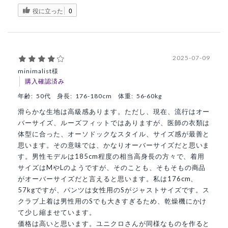
役に立った
0
2025-07-09
minimalist様
購入確認済み
年齢:
50代
身長:
176-180cm
体重:
56-60kg
滑らかな生地は高級感あります。ただし、現在、流行はオー
バーサイズ、ルーズフィットではありますが、医師の衣類は
体型に合った、オーソドックなスタイル、サイズ感が最善と
思います。その意味では、かなりオーバーサイズだと思いま
す。男性モデルは185cm程度の相当高身長の方々で、着用
サイズはMやLのようですが、そのことも、そもそもの商品
がオーバーサイズだと言えると思います。私は176cm、
57kgですが、パンツは女性用のSがジャストサイズです。ス
クラブ上着は男性用のSでも大きすぎるため、乾燥機にかけ
て少し縮ませています。
価格は高いと思います。ユニクロさんが同様なものを作ると