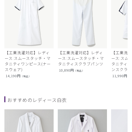
【工業洗濯対応】レディ
【工業洗濯対応】レディ
【工業洗濯
ース:スムースタッチ・マ
ース:スムースタッチ・マ
ース:スム
タニティワンピース(ナー
タニティスクラブパンツ
タニティフ
スウェア)
ンスクラ
10,890
円
（税込）
14,190
円
11,990
円
（税込）
（
おすすめのレディース白衣