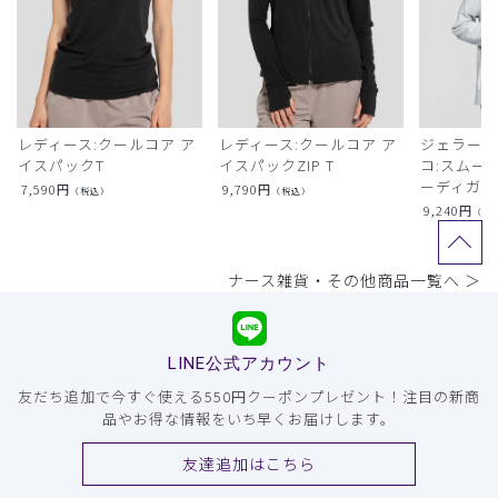
レディース:クールコア ア
レディース:クールコア ア
ジェラート
イスパックT
イスパックZIP T
コ:スムー
ーディガン
7,590
円
9,790
円
（税込）
（税込）
9,240
円
（税
ナース雑貨・その他商品一覧へ ＞
LINE公式アカウント
友だち追加で今すぐ使える550円クーポンプレゼント！注目の新商
品やお得な情報をいち早くお届けします。
友達追加はこちら