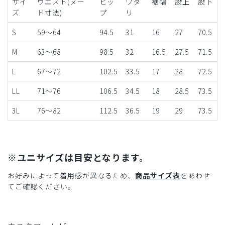
サイ
ウエスト(ヌー
ヒッ
ワタ
裾幅
股上
股下
ズ
ド寸法)
プ
リ
S
59～64
94.5
31
16
27
70.5
M
63～68
98.5
32
16.5
27.5
71.5
L
67～72
102.5
33.5
17
28
72.5
LL
71～76
106.5
34.5
18
28.5
73.5
3L
76～82
112.5
36.5
19
29
73.5
※ユニサイズは目安となります。
お好みによって着用感が異なるため、
商品サイズ表
をあわせ
てご確認ください。