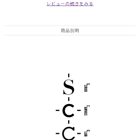
レビューの続きをみる
男女兼用は買うべきではない。
ブカブカ。デカすぎて、着れない。
安くなってた意味がわかった。
商品：
R06Scrub Canvas Club:上羽絵惣スクラブパンツ
商品説明
(男女兼用)/ライトブルー/XXS
役に立った
0
2024-03-07
えったん様
購入確認済み
年齢:
30代
身長:
151-155cm
体重:
45kg以下
購入してよかったです。
150センチの私でも丈を直さず着ることが出来ました。素材
はシワになりにくく動きやすいですが薄いので春夏向きだな
と思いました。色も爽やかでとても気に入りました。