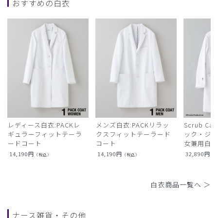
おすすめの白衣
レディース白衣:PACKレ
メンズ白衣:PACKリラッ
Scrub Ca
ギュラーフィットテーラ
クスフィットテーラード
ック・ジャ
ードコート
コート
女兼用白衣
14,190
円
14,190
円
32,890
円
（税込）
（税込）
（
白衣商品一覧へ ＞
ナース雑貨・その他