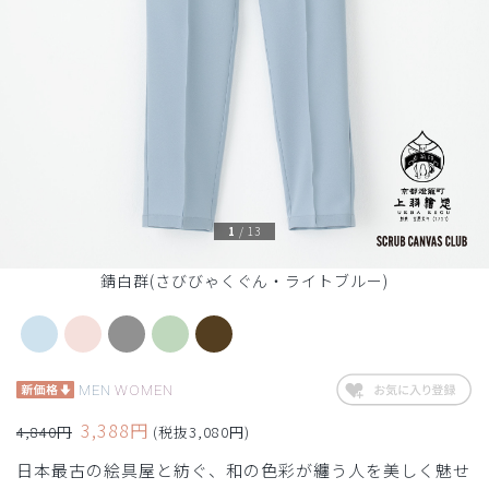
1
/
13
錆白群(さびびゃくぐん・ライトブルー)
MEN
WOMEN
3,388円
4,840円
(税抜3,080円)
日本最古の絵具屋と紡ぐ、和の色彩が纏う人を美しく魅せ