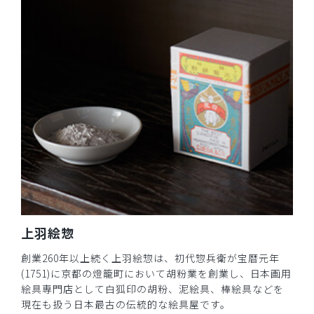
上羽絵惣
創業260年以上続く上羽絵惣は、初代惣兵衛が宝暦元年
(1751)に京都の燈籠町において胡粉業を創業し、日本画用
絵具専門店として白狐印の胡粉、泥絵具、棒絵具などを
現在も扱う日本最古の伝統的な絵具屋です。