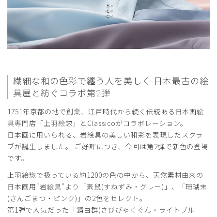
役に立った
0
繊細な和の色彩で纏う人を美しく
日本最古の絵
具屋と紡ぐコラボ第2弾
1751年京都の地で創業、江戸時代から続く伝統ある日本画絵
具専門店「上羽絵惣」とClassicoがコラボレーション。
日本画に用いられる、岩絵具の美しい和彩を表現したスクラ
ブが誕生しました。 ご好評につき、今回は第2弾で新色の登場
です。
上羽絵惣で扱っている約1200の色の中から、天然素材由来の
日本画用“岩絵具”より「素鼠(すねずみ・グレー)」、「珊瑚末
(さんごまつ・ピンク)」の2色をセレクト。
第1弾で人気だった「錆白群(さびびゃくぐん・ライトブル