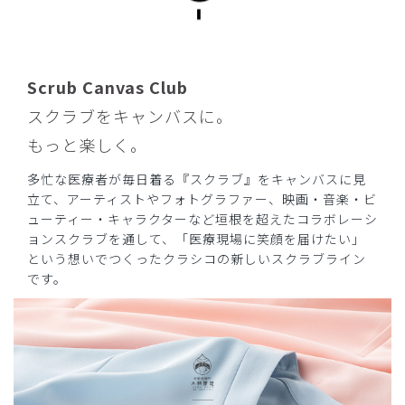
商品：
R06Scrub Canvas Club:上羽絵惣スクラブパンツ
(男女兼用)/ライトブルー/XS
役に立った
0
Scrub Canvas Club
スクラブをキャンバスに。
もっと楽しく。
2024-03-02
多忙な医療者が毎日着る『スクラブ』をキャンバスに見
けなこ様
立て、アーティストやフォトグラファー、映画・音楽・ビ
購入確認済み
ューティー・キャラクターなど垣根を超えたコラボレーシ
年齢:
50代
身長:
161-165cm
体重:
46-50kg
ョンスクラブを通して、「医療現場に笑顔を届けたい」
思ったほど
という想いでつくったクラシコの新しいスクラブライン
です。
ユニセックスということでパンツ太いのでは？と気になって
いましたが 思ったよりも細身で気にいってます。色が綺麗
で購入しました。素敵です。
商品：
R06Scrub Canvas Club:上羽絵惣スクラブパンツ
(男女兼用)/ライトブルー/XXS