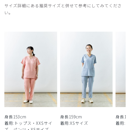
サイズ詳細にある推奨サイズと併せて参考にしてみてくださ
い。
身長153cm
身長159cm
身長16
着用:トップス・XXSサイ
着用:XSサイズ
着用:
ズ、パンツ・XSサイズ