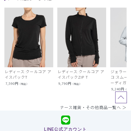
レディース:クールコア ア
レディース:クールコア ア
ジェラート
イスパックT
イスパックZIP T
コ:スムー
ーディガン
7,590
円
9,790
円
（税込）
（税込）
9,240
円
（税
ナース雑貨・その他商品一覧へ ＞
LINE公式アカウント