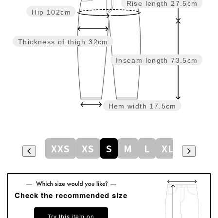
Rise length
27.5cm
Hip
102cm
Thickness of thigh
32cm
Inseam length
73.5cm
Hem width
17.5cm
XXS
XS
S
M
L
XL
Check the recommended size
Try this item on