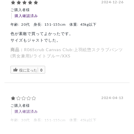
2024-12-26
ご購入者様
購入確認済み
年齢:
20代
身長:
151-155cm
体重:
45kg以下
色が素敵で買ってよかったです。
サイズもジャストでした。
商品：
R06Scrub Canvas Club:上羽絵惣スクラブパンツ
(男女兼用)/ライトブルー/XXS
役に立った
0
2024-04-13
ご購入者様
購入確認済み
年齢:
30代
身長:
151-155cm
体重:
45kg以下
xxsデカすぎる