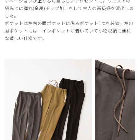
チベーションが上がる可愛らしいアクセントに。ウエストの
かがみきれず、破れそうでしたので作業に差し障りがあると
紐先には弾丸(金属)チップ加工をして大人の高級感を演出しま
判断し、返品しました。
した。
デザイン性は良かったので残念です。
ポケットは左右の腰ポケットに後ろポケット1つを装備。左の
腰ポケットにはコインポケットが着いていて小物収納に便利
商品：
R16レディース:梨花×OtonaMUSE×Classico・
な嬉しい仕様です。
スクラブパンツ/ダークブラウン/L
役に立った
4