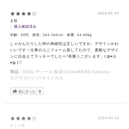
2024-05-19
ま様
購入確認済み
年齢:
30代
身長:
161-165cm
体重:
61-65kg
しゃがんだりした時の伸縮性は乏しいですが、デザインかわ
いいです！仕事のユニフォーム探してたので、素敵なデザイ
ンに出会えてラッキーでしたー!有難うございます。( ◍•㉦
•◍ )♡
商品：
R16レディース:梨花×OtonaMUSE×Classico・
スクラブパンツ/キャメル/L
役に立った
0
2024-04-26
さくら様