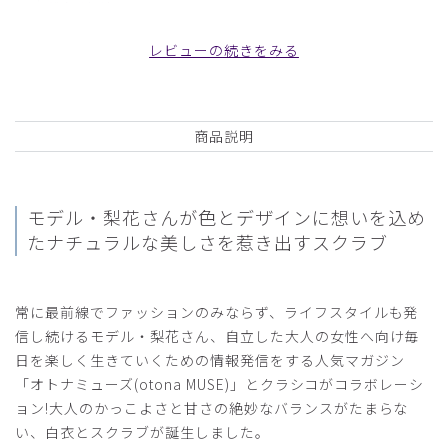
購入確認済み
年齢:
40代
身長:
151-155cm
体重:
45kg以下
レビューの続きをみる
満足しています
デザインや色がとても気に入っています。オールシーズン心
地よく着られる素材感です。伸縮性があまりないので、余裕
商品説明
のあるサイズを選ぶことをおすすめします。私はSサイズで
ちょうど良かったです。ポケットにスマートフォンを入れて
仕事をしていると、かがんだ時などに落ちます。ポケットの
口が広く使いやすい反面、物が落ちてしまうことがあるの
モデル・梨花さんが色とデザインに想いを込め
で、気をつけてください。
た
ナチュラルな美しさを惹き出すスクラブ
商品：
R16レディース:梨花×OtonaMUSE×Classico・
スクラブパンツ/キャメル/S
常に最前線でファッションのみならず、ライフスタイルも発
役に立った
0
信し続けるモデル・梨花さん、自立した大人の女性へ向け毎
日を楽しく生きていくための情報発信をする人気マガジン
「オトナミューズ(otona MUSE)」とクラシコがコラボレーシ
ョン!大人のかっこよさと甘さの絶妙なバランスがたまらな
2024-03-01
い、白衣とスクラブが誕生しました。