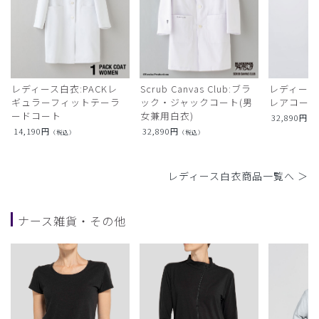
レディース白衣:PACKレ
Scrub Canvas Club:ブラ
レディース
ギュラーフィットテーラ
ック・ジャックコート(男
レアコー
ードコート
女兼用白衣)
32,890
円
（
14,190
円
32,890
円
（税込）
（税込）
レディース白衣商品一覧へ ＞
ナース雑貨・その他