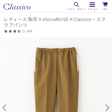
（0）
レディース:梨花×otonaMUSE×Classico・スク
ラブパンツ
4件