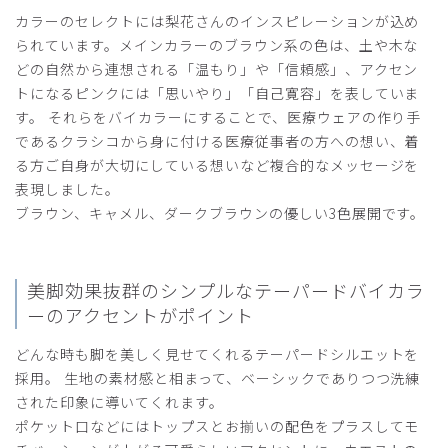
ココ様
カラーのセレクトには梨花さんのインスピレーションが込め
購入確認済み
られています。メインカラーのブラウン系の色は、土や木な
年齢:
50代
身長:
161-165cm
体重:
66-70kg
どの自然から連想される「温もり」や「信頼感」、アクセン
とても着やすいです。
トになるピンクには「思いやり」「自己寛容」を表していま
デザインや色を褒められます。
す。 それらをバイカラーにすることで、医療ウェアの作り手
商品：
R16レディース:梨花×OtonaMUSE×Classico・
であるクラシコから身に付ける医療従事者の方への想い、着
スクラブパンツ/キャメル/XL
る方ご自身が大切にしている想いなど複合的なメッセージを
表現しました。
役に立った
0
ブラウン、キャメル、ダークブラウンの優しい3色展開です。
美脚効果抜群のシンプルなテーパード
バイカラ
2024-02-20
ーのアクセントがポイント
ご購入者様
購入確認済み
どんな時も脚を美しく見せてくれるテーパードシルエットを
年齢:
30代
身長:
156-160cm
体重:
46-50kg
採用。 生地の素材感と相まって、ベーシックでありつつ洗練
伸びない
された印象に導いてくれます。
ポケット口などにはトップスとお揃いの配色をプラスしてモ
ズボン生地が伸びないので、膝下がぱつぱつでした。座る、