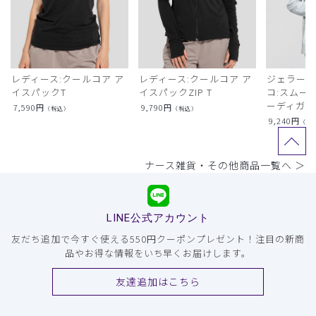
レディース:クールコア ア
レディース:クールコア ア
ジェラート
イスパックT
イスパックZIP T
コ:スムー
ーディガン
7,590
円
9,790
円
（税込）
（税込）
9,240
円
（税
ナース雑貨・その他商品一覧へ ＞
LINE公式アカウント
友だち追加で今すぐ使える550円クーポンプレゼント！注目の新商
品やお得な情報をいち早くお届けします。
友達追加はこちら