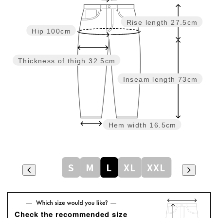
Rise length
27.5cm
Hip
100cm
Thickness of thigh
32.5cm
Inseam length
73cm
Hem width
16.5cm
S
M
L
XL
XXL
Check the recommended size