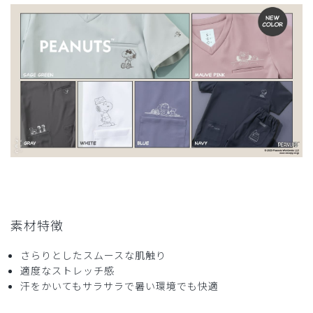
2026-07-14
ずん*様
購入確認済み
年齢:
40代
身長:
156-160cm
サイズ感
小さめ
大きめ
ストレッチ感
よく伸びる
伸びない
厚さ
とても薄い
厚い
縮む…
サイズ選びが少し難しいと思いました。男女兼用なのでお尻
周りが小さめでその分ワンサイズ上げて購入しました。痩せ
ている方はあまり気にならないのかもしれませんが…笑
素材特徴
あと、クリーニングに出したら少し縮みました。生地も厚め
なので夏は少し暑いかも…
さらりとしたスムースな肌触り
商品：
R35Scrub Canvas Club:PEANUTSスクラブトッ
適度なストレッチ感
プス(男女兼用)/セージグリーン/M
汗をかいてもサラサラで暑い環境でも快適