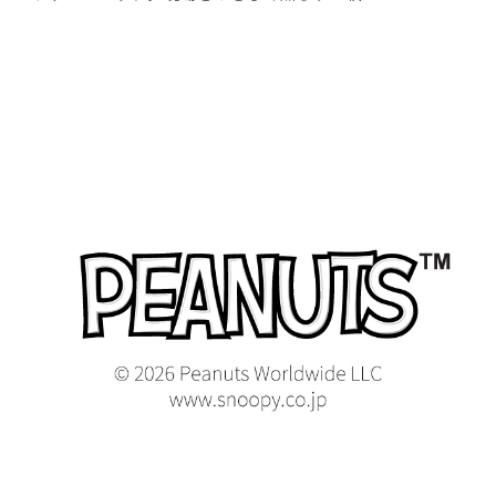
2026-06-24
とも様
購入確認済み
年齢:
40代
身長:
151-155cm
体重:
46-50kg
サイズ感
小さめ
大きめ
ストレッチ感
よく伸びる
伸びない
厚さ
とても薄い
厚い
ラブリーなブルーでした
思っていたより色調が暗くなく、かわいい感じでした。誰も
着ていない色なので素敵ですし、胸元、左腹部の刺繍がかわ
いくて見るたびにほっこりします。
商品：
R35Scrub Canvas Club:PEANUTSスクラブトッ
プス(男女兼用)/ブルー/XXS
役に立った
0