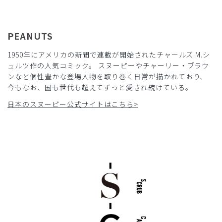
2026-06-06
ご購入者様
PEANUTS
購入確認済み
年齢:
40代
身長:
156-160cm
体重:
46-50kg
1950年にアメリカの新聞で連載が開始されたチャールズ M.シ
サイズ感
小さめ
大きめ
ュルツ作の人気コミック。 スヌーピーやチャーリー・ブラウ
ストレッチ感
よく伸びる
伸びない
ンなど個性豊かな登場人物を取り巻く日常が描かれており、
厚さ
とても薄い
厚い
今もなお、国も世代も超えてずっと愛され続けている。
他にはないかわいいデザインなので、ストレッチ素材を使っ
日本のスヌーピー公式サイトはこちら>
た方が体を動かす理学療法士さんにも好まれると思いました
商品：
R35Scrub Canvas Club:PEANUTSスクラブトッ
プス(男女兼用)/ネイビー/XXS
役に立った
1
​1
​2
​3
​4
​5
​6
​7
​8
​9