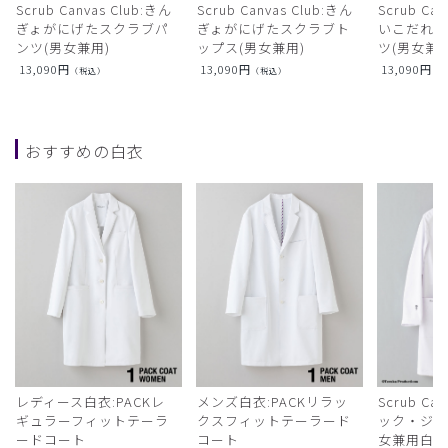
Scrub Canvas Club:きん
Scrub Canvas Club:きん
Scrub Ca
ぎょがにげたスクラブパ
ぎょがにげたスクラブト
いこだれ
ンツ(男女兼用)
ップス(男女兼用)
ツ(男女兼用
13,090
円
13,090
円
13,090
円
（税込）
（税込）
（
おすすめの白衣
レディース白衣:PACKレ
メンズ白衣:PACKリラッ
Scrub Ca
ギュラーフィットテーラ
クスフィットテーラード
ック・ジャ
ードコート
コート
女兼用白衣