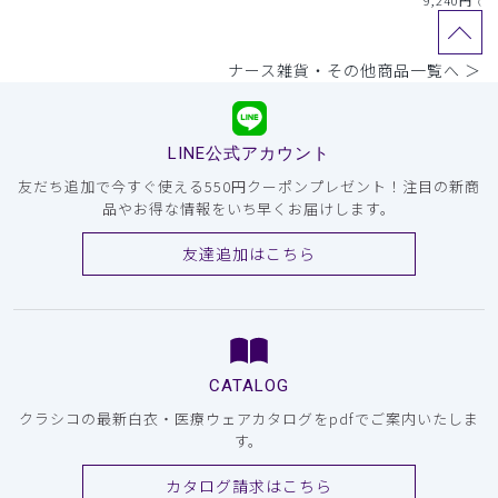
9,240
円
（税
ナース雑貨・その他商品一覧へ ＞
LINE公式アカウント
友だち追加で今すぐ使える550円クーポンプレゼント！注目の新商
品やお得な情報をいち早くお届けします。
友達追加はこちら
CATALOG
クラシコの最新白衣・医療ウェアカタログをpdfでご案内いたしま
す。
カタログ請求はこちら