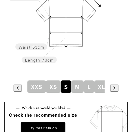
Waist
53cm
Length
70cm
XXS
XS
S
M
L
XL
Check the recommended size
Try this item on