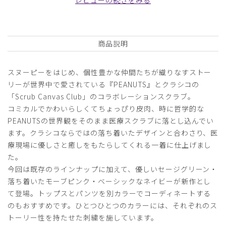
日付順 ↓
評価順
いいね数順
写真・動画付き順
詳細フィルター
商品説明
2026-07-28
スヌーピーをはじめ、個性豊かな仲間たちが織りなすストー
ご購入者様
リーが世界中で愛されている『PEANUTS』とクラシコの
購入確認済み
「Scrub Canvas Club」のコラボレーションスクラブ。
年齢:
30代
身長:
161-165cm
体重:
51-55kg
コミカルでかわいらしくてちょっぴり皮肉、時に哲学的な
サイズ感
小さめ
大きめ
PEANUTSの世界観をそのまま医療スクラブに落とし込んでい
ストレッチ感
よく伸びる
伸びない
ます。クラシコならではの落ち着いたデザインと合わさり、医
厚さ
とても薄い
厚い
療現場に優しさと癒しをもたらしてくれる一着に仕上げまし
スヌーピーのスクラブ可愛くて着る度に癒されています。カ
た。
ラーバリエーションも多くて嬉しいです。
今回は既存のラインナップに加えて、優しいセージグリーン・
商品：
R35Scrub Canvas Club:PEANUTSスクラブトッ
落ち着いたモーブピンク・ベーシックなネイビーが新作とし
プス(男女兼用)/ネイビー/M
て登場。トップスとパンツを別カラーでコーディネートする
のもおすすめです。ひとつひとつのカラーには、それぞれのス
役に立った
0
トーリー性を持たせた刺繍を施しています。