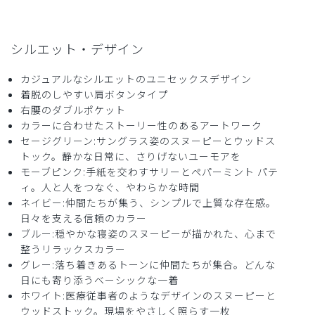
役に立った
0
シルエット・デザイン
2026-06-29
カジュアルなシルエットのユニセックスデザイン
ひげじい様
着脱のしやすい肩ボタンタイプ
購入確認済み
右腰のダブルポケット
年齢:
70代
身長:
171-175cm
体重:
71-75kg
カラーに合わせたストーリー性のあるアートワーク
セージグリーン:サングラス姿のスヌーピーとウッドス
サイズ感
小さめ
大きめ
ストレッチ感
よく伸びる
伸びない
トック。静かな日常に、さりげないユーモアを
厚さ
とても薄い
厚い
モーブピンク:手紙を交わすサリーとペパーミント パテ
ィ。人と人をつなぐ、やわらかな時間
体にピッタリとして気に入りました。ピカチュウの刺しゅう
ネイビー:仲間たちが集う、シンプルで上質な存在感。
は知りませんでした
日々を支える信頼のカラー
商品：
R35Scrub Canvas Club:PEANUTSスクラブトッ
ブルー:穏やかな寝姿のスヌーピーが描かれた、心まで
プス(男女兼用)/ブルー/XL
整うリラックスカラー
グレー:落ち着きあるトーンに仲間たちが集合。どんな
役に立った
0
日にも寄り添うベーシックな一着
ホワイト:医療従事者のようなデザインのスヌーピーと
ウッドストック。現場をやさしく照らす一枚