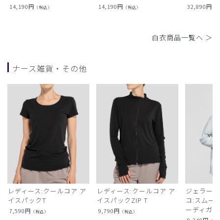
14,190
円
14,190
円
32,890
円
（税込）
（税込）
（
白衣商品一覧へ ＞
ナース雑貨・その他
レディース:クールコア ア
レディース:クールコア ア
ジェラート
イスパックT
イスパックZIP T
コ:スムー
ーディガン
7,590
円
9,790
円
（税込）
（税込）