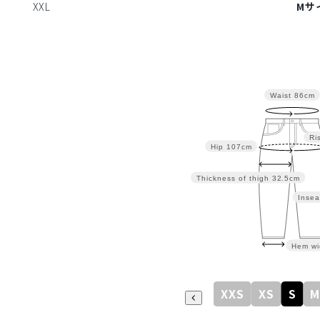
XXL
Mサ
Waist
86cm
Ri
Hip
107cm
Thickness of thigh
32.5cm
Insea
Hem wi
XXS
XS
S