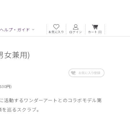
ヘルプ・ガイド
お気に入り
ログイン
カート
(0)
)(男女兼用)
630円)
に活動するワンダーアートとのコラボモデル第
築を巡るスクラブ。