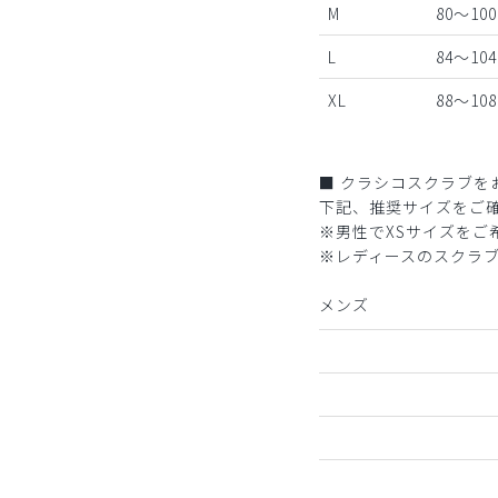
M
80～100
L
84～104
XL
88～108
■ クラシコスクラブを
下記、推奨サイズをご
※男性でXSサイズを
※レディースのスクラ
メンズ