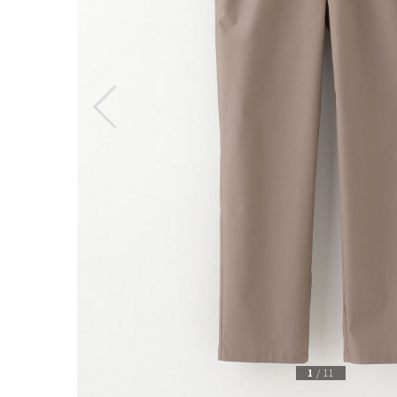
1
/
11