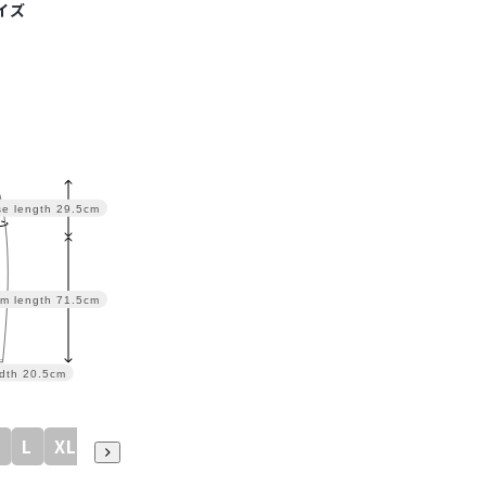
イズ
se length
29.5cm
m length
71.5cm
dth
20.5cm
M
L
XL