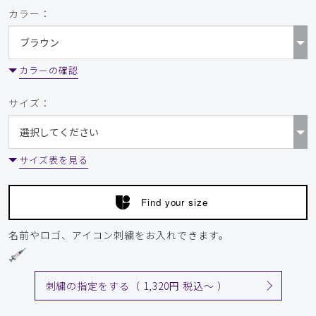
カラー：
役に立った
1
カラーの確認
2026-05-06
サイズ：
町田実様
購入確認済み
年齢:
30代
身長:
176-180cm
体重:
71-75kg
サイズ表を見る
サイズ感
小さめ
大きめ
ストレッチ感
よく伸びる
伸びない
厚さ
とても薄い
厚い
Find your size
生地について
名前やロゴ、アイコン刺繍をお入れできます。
思っとほど生地に厚みは無くペラペラでした。しばらく着て
みての判断になろうかと思います。
商品：
166メンズ:デオスクラブトップス/ボルドー/L
刺繍の指定をする（ 1,320円 税込〜 ）
役に立った
0