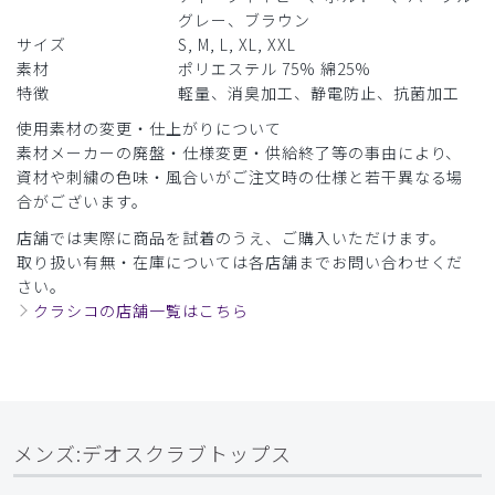
シワになりにくいとよいのですが。。。
グレー、ブラウン
サイズ
S, M, L, XL, XXL
商品：
166メンズ:デオスクラブトップス/ブルー/S
素材
ポリエステル 75% 綿25%
特徴
軽量、消臭加工、静電防止、抗菌加工
役に立った
0
使用素材の変更・仕上がりについて
素材メーカーの廃盤・仕様変更・供給終了等の事由により、
資材や刺繍の色味・風合いがご注文時の仕様と若干異なる場
合がございます。
2026-05-06
ご購入者様
店舗では実際に商品を試着のうえ、ご購入いただけます。
購入確認済み
取り扱い有無・在庫については各店舗までお問い合わせくだ
さい。
年齢:
30代
身長:
171-175cm
体重:
66-70kg
クラシコの店舗一覧はこちら
サイズ感
小さめ
大きめ
ストレッチ感
よく伸びる
伸びない
厚さ
とても薄い
厚い
スクラブ、パンツ
思ったより伸びなくて普段はＬだか、小さい感じがした。
メンズ:デオスクラブトップス
商品：
166メンズ:デオスクラブトップス/ディープグリ
ーン/L