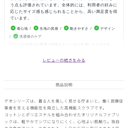
う点も評価されています。全体的には、利用者の好みに
応じたサイズ感も感じられることから、高い満足度を得
ています。
着心地
生地の質感
動きやすさ
デザイン
洗濯後のケア
こちらの内容はお客様の投稿をもとにAIが生成したものであ
り、カスタマーレビューはあくまでお客様個人の感想や意見で
す。本サイトの公式な見解を示すものではありません。
レビューの続きをみる
日付順 ↓
評価順
いいね数順
写真・動画付き順
商品説明
詳細フィルター
デオシリーズは、着る人を美しく見せる佇まいと、働く医療従
2026-07-26
事者を支える機能性を両立した高機能スクラブです。
higehige様
コットンとポリエステルを組み合わせたオリジナルファブリ
購入確認済み
ックは、軽やかでシワになりにくく、心地よい肌触り。独自
年齢:
60代
身長:
161-165cm
体重:
51-55kg