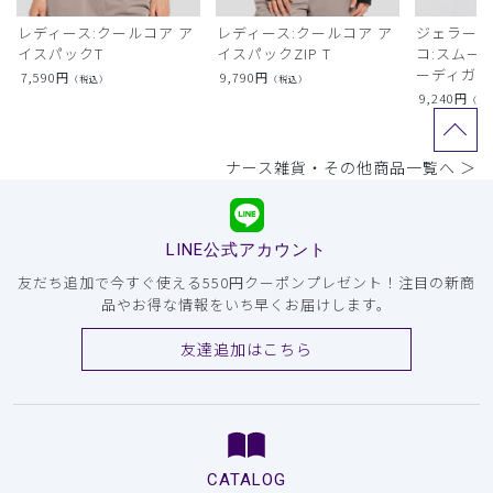
レディース:クールコア ア
レディース:クールコア ア
ジェラート
イスパックT
イスパックZIP T
コ:スムー
ーディガン
7,590
円
9,790
円
（税込）
（税込）
9,240
円
（税
ナース雑貨・その他商品一覧へ ＞
LINE公式アカウント
友だち追加で今すぐ使える550円クーポンプレゼント！注目の新商
品やお得な情報をいち早くお届けします。
友達追加はこちら
CATALOG