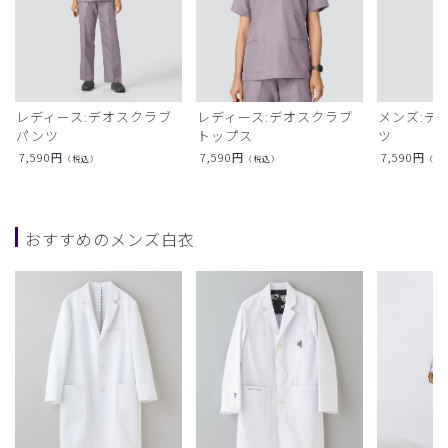
レディース:デオスクラブ
レディース:デオスクラブ
メンズ:デ
パンツ
トップス
ツ
7,590
円
7,590
円
7,590
円
（税込）
（税込）
（税
おすすめのメンズ白衣