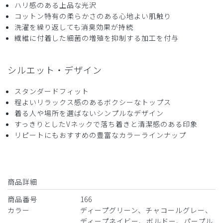
ハリ感のある上品な光沢
ストレッチ感
よく伸びる
伸びない
厚さ
とても薄い
厚い
コットン特有の柔らかさのある心地よい肌触り
洗濯を繰り返しても消臭効果が持続
少しストレッチが入れば脱ぎ着がしやすいかもしれない。
繊維に付着した細菌の増殖を抑制する加工を付与
商品：
166メンズ:デオスクラブトップス/ディープグリ
ーン/M
シルエット・デザイン
役に立った
0
スタンダードフィット
程よいリラックス感のあるボクシーなトップス
着る人や場所を選ばないシンプルなデザイン
すっきりとしたVネックで落ち着きと清潔感のある印象
2026-05-07
リピートにもおすすめの豊富なカラーラインナップ
スガ様
購入確認済み
年齢:
20代
身長:
166-170cm
体重:
56-60kg
サイズ感
小さめ
大きめ
商品詳細
ストレッチ感
よく伸びる
伸びない
厚さ
とても薄い
厚い
商品番号
166
画像で見た感じより 少し薄っぺらさを感じましたが、夏場
カラー
ディープグリーン、チャコールグレー、
は綿もはいっているので、涼しいのを期待しています。
ディープネイビー、ボルドー、パープル