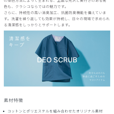
の染色方法によって生まれる、上品な光沢と奥行きのある発
色も、クラシコならではの魅力です。
サイズ感
小さめ
大きめ
ストレッチ感
よく伸びる
伸びない
さらに、持続性の高い消臭加工、抗菌防臭機能を備えていま
厚さ
とても薄い
厚い
す。洗濯を繰り返しても効果が持続し、日々の現場で求められ
脱ぎ着がしにくいです
る清潔感をしっかりとサポートします。
生地のストレッチがなさ過ぎて脱ぎ着がしにくいです。それ
以外は問題ありません。
商品：
166メンズ:デオスクラブトップス/チャコールグ
レー/S
役に立った
0
2026-07-17
ご購入者様
購入確認済み
素材特徴
年齢:
60代
身長:
166-170cm
体重:
66-70kg
コットンとポリエステルを組み合わせたオリジナル素材
サイズ感
小さめ
大きめ