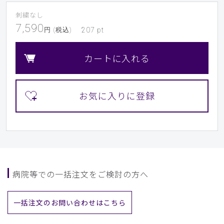
刺繍なし
7,590
​1
​2
​3
​4
​5
​6
円 (税込)
207
pt
​7
​8
​9
カートに入れる
病院等での一括注文をご検討の方へ
一括注文のお問い合わせはこちら