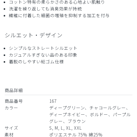
コットン特有の柔らかさのある心地よい肌触り
洗濯を繰り返しても消臭効果が持続
繊維に付着した細菌の増殖を抑制する加工を付与
シルエット・デザイン
シンプルなストレートシルエット
カジュアルすぎない品のある印象
着脱のしやすい総ゴム仕様
商品詳細
商品番号
167
カラー
ディープグリーン、チャコールグレー、
ディープネイビー、ボルドー、パープル
グレー、ブラウン
サイズ
S, M, L, XL, XXL
素材
ポリエステル 75% 綿25%