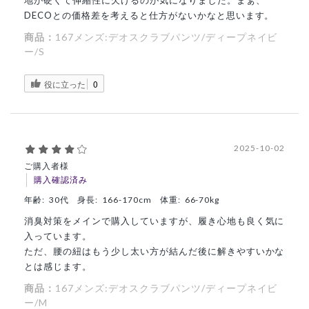
地が硬くて伸縮性に欠けるのが気になりました。まぁ、
DECOとの価格差を考えると仕方がないかなと思います。
商品：
167メンズ:デオスクラブパンツ/ディープネイビ
ー/S
役に立った
0
2025-10-02
ご購入者様
購入確認済み
年齢:
30代
身長:
166-170cm
体重:
66-70kg
消臭対策をメインで購入していますが、履き心地も良く気に
入っています。
ただ、腰の紐はもう少し太い方が結んだ後に解きやすいかな
とは感じます。
商品：
167メンズ:デオスクラブパンツ/ディープネイビ
ー/M