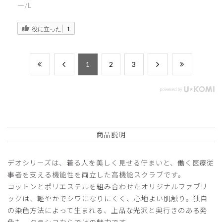
ー/L
役に立った
1
​1
​2
​3
商品説明
デオシリーズは、着る人を美しく見せる佇まいと、働く医療従
事者を支える機能性を両立した高機能スクラブです。
コットンとポリエステルを組み合わせたオリジナルファブリ
ックは、軽やかでシワになりにくく、心地よい肌触り。独自
の染色方法によって生まれる、上品な光沢と奥行きのある発
色も、クラシコならではの魅力です。