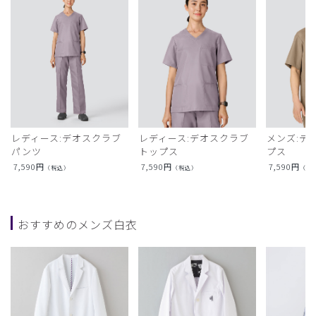
レディース:デオスクラブ
レディース:デオスクラブ
メンズ:デ
パンツ
トップス
プス
7,590
円
7,590
円
7,590
円
（税込）
（税込）
（税
おすすめのメンズ白衣