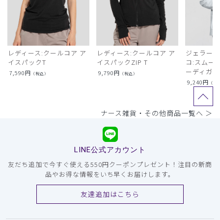
レディース:クールコア ア
レディース:クールコア ア
ジェラート
イスパックT
イスパックZIP T
コ:スムー
ーディガン
7,590
円
9,790
円
（税込）
（税込）
9,240
円
（税
ナース雑貨・その他商品一覧へ ＞
LINE公式アカウント
友だち追加で今すぐ使える550円クーポンプレゼント！注目の新商
品やお得な情報をいち早くお届けします。
友達追加はこちら