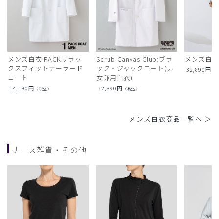
メンズ白衣:PACKリラッ
Scrub Canvas Club:ブラ
メンズ白衣
クスフィットテーラード
ック・ジャックコート(男
32,890
円
（
コート
女兼用白衣)
14,190
円
32,890
円
（税込）
（税込）
メンズ白衣商品一覧へ ＞
ナース雑貨・その他