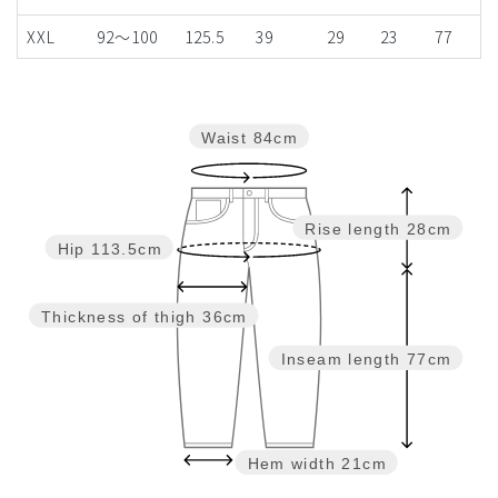
XXL
92～100
125.5
39
29
23
77
Waist
84cm
Rise length
28cm
Hip
113.5cm
Thickness of thigh
36cm
Inseam length
77cm
Hem width
21cm