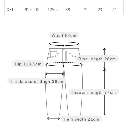
XXL
92～100
125.5
39
29
23
77
Waist
84cm
Rise length
28cm
Hip
113.5cm
Thickness of thigh
36cm
Inseam length
77cm
Hem width
21cm