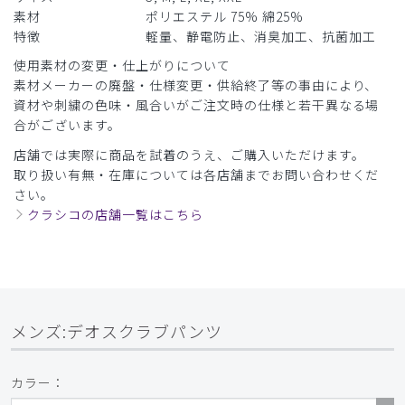
素材
ポリエステル 75% 綿25%
商品：
167メンズ:デオスクラブパンツ/ディープネイビ
特徴
軽量、静電防止、消臭加工、抗菌加工
ー/L
使用素材の変更・仕上がりについて
役に立った
1
素材メーカーの廃盤・仕様変更・供給終了等の事由により、
資材や刺繍の色味・風合いがご注文時の仕様と若干異なる場
合がございます。
​1
​2
​3
店舗では実際に商品を試着のうえ、ご購入いただけます。
取り扱い有無・在庫については各店舗までお問い合わせくだ
さい。
クラシコの店舗一覧はこちら
メンズ:デオスクラブパンツ
カラー：