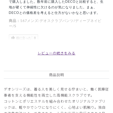
で購入しました。数年前に購入したDECOと比較すると、生
地が硬くて伸縮性に欠けるのが気になりました。まぁ、
DECOとの価格差を考えると仕方がないかなと思います。
商品：
167メンズ:デオスクラブパンツ/ディープネイビ
ー/S
役に立った
0
レビューの続きをみる
2025-10-02
ご購入者様
購入確認済み
商品説明
年齢:
30代
身長:
166-170cm
体重:
66-70kg
消臭対策をメインで購入していますが、履き心地も良く気に
デオシリーズは、着る人を美しく見せる佇まいと、働く医療従
入っています。
事者を支える機能性を両立した高機能スクラブです。
ただ、腰の紐はもう少し太い方が結んだ後に解きやすいかな
コットンとポリエステルを組み合わせたオリジナルファブリ
とは感じます。
ックは、軽やかでシワになりにくく、心地よい肌触り。独自
商品：
167メンズ:デオスクラブパンツ/ディープネイビ