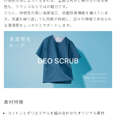
の染色方法によって生まれる、上品な光沢と奥行きのある発
ー/M
色も、クラシコならではの魅力です。
さらに、持続性の高い消臭加工、抗菌防臭機能を備えていま
役に立った
0
す。洗濯を繰り返しても効果が持続し、日々の現場で求められ
る清潔感をしっかりとサポートします。
2025-06-28
kee様
購入確認済み
年齢:
30代
身長:
181-185cm
体重:
71-75kg
毎日使っています。履き心地もとても良いです。
商品：
167メンズ:デオスクラブパンツ/ディープネイビ
ー/XL
役に立った
0
素材特徴
コットンとポリエステルを組み合わせたオリジナル素材