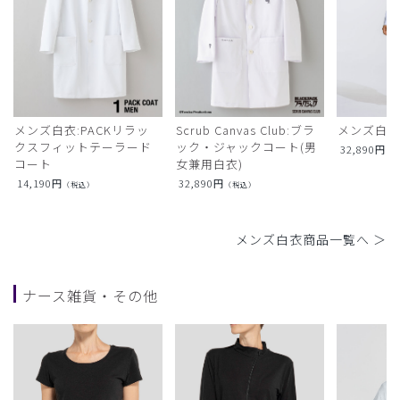
メンズ白衣:PACKリラッ
Scrub Canvas Club:ブラ
メンズ白衣
クスフィットテーラード
ック・ジャックコート(男
32,890
円
（
コート
女兼用白衣)
14,190
円
32,890
円
（税込）
（税込）
メンズ白衣商品一覧へ ＞
ナース雑貨・その他