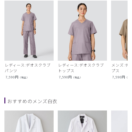
レディース:デオスクラブ
レディース:デオスクラブ
メンズ:デ
パンツ
トップス
プス
7,590
円
7,590
円
7,590
円
（税込）
（税込）
（税
おすすめのメンズ白衣