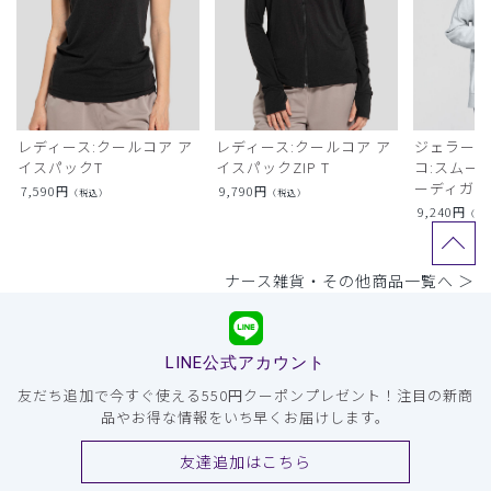
レディース:クールコア ア
レディース:クールコア ア
ジェラート
イスパックT
イスパックZIP T
コ:スムー
ーディガン
7,590
円
9,790
円
（税込）
（税込）
9,240
円
（税
ナース雑貨・その他商品一覧へ ＞
LINE公式アカウント
友だち追加で今すぐ使える550円クーポンプレゼント！注目の新商
品やお得な情報をいち早くお届けします。
友達追加はこちら