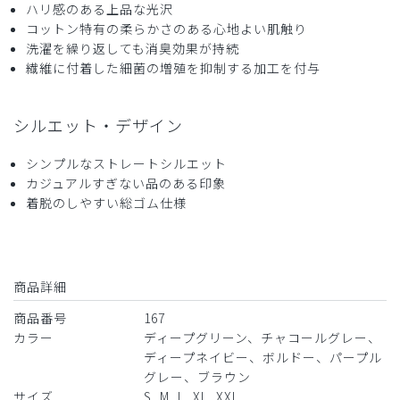
ハリ感のある上品な光沢
2024-04-06
コットン特有の柔らかさのある心地よい肌触り
ms様
洗濯を繰り返しても消臭効果が持続
購入確認済み
繊維に付着した細菌の増殖を抑制する加工を付与
年齢:
20代
身長:
176-180cm
体重:
71-75kg
TシャツはLを着ることもありますが、Mでピッタリでした
シルエット・デザイン
商品：
167メンズ:デオスクラブパンツ/ディープネイビ
ー/M
シンプルなストレートシルエット
カジュアルすぎない品のある印象
役に立った
0
着脱のしやすい総ゴム仕様
2024-02-19
商品詳細
Nat様
購入確認済み
商品番号
167
カラー
ディープグリーン、チャコールグレー、
年齢:
30代
身長:
176-180cm
体重:
61-65kg
ディープネイビー、ボルドー、パープル
大変満足しています。擦り切れたらまた頼もうかと考えま
グレー、ブラウン
す。
サイズ
S, M, L, XL, XXL