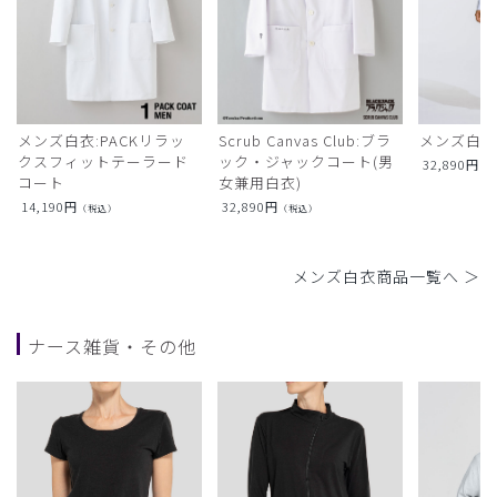
メンズ白衣:PACKリラッ
Scrub Canvas Club:ブラ
メンズ白衣
クスフィットテーラード
ック・ジャックコート(男
32,890
円
（
コート
女兼用白衣)
14,190
円
32,890
円
（税込）
（税込）
メンズ白衣商品一覧へ ＞
ナース雑貨・その他