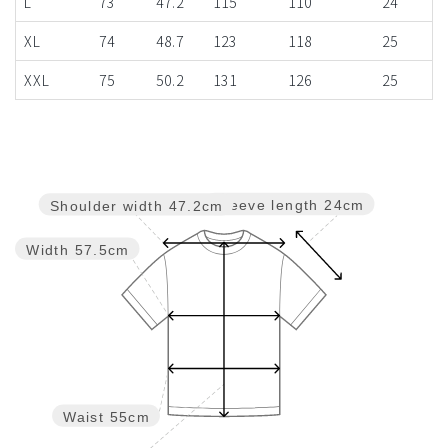
L
73
47.2
115
110
24
XL
74
48.7
123
118
25
XXL
75
50.2
131
126
25
Sleeve length
24cm
Shoulder width
47.2cm
Width
57.5cm
Waist
55cm