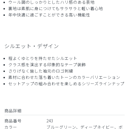
ストレッチ感
よく伸びる
伸びない
ウール調のしっかりとしたハリ感のある表地
厚さ
とても薄い
厚い
裏地は素肌に身につけてもサラサラと軽い着心地
おしゃれでいい感じ
年中快適に過ごすことができる高い機能性
すごくおしゃれでいい感じです。次は色違いを購入しようか
と考えています。
商品：
243メンズ:スクラブトップス・DECO/ディープ
シルエット・デザイン
ネイビー/XXL
程よくゆとりを持たせたシルエット
役に立った
0
クラス感を演出する印象的なテープ装飾
さりげなく施した袖元のロゴ刺繍
素材に合わせた落ち着いたトーンのカラーバリエーション
セットアップの組み合わせを楽しめるシリーズラインナップ
2026-07-02
GH様
購入確認済み
年齢:
60代
身長:
176-180cm
体重:
86kg以上
商品詳細
サイズ感
小さめ
大きめ
商品番号
243
ストレッチ感
よく伸びる
伸びない
厚さ
とても薄い
厚い
カラー
ブルーグリーン、ディープネイビー、ボ