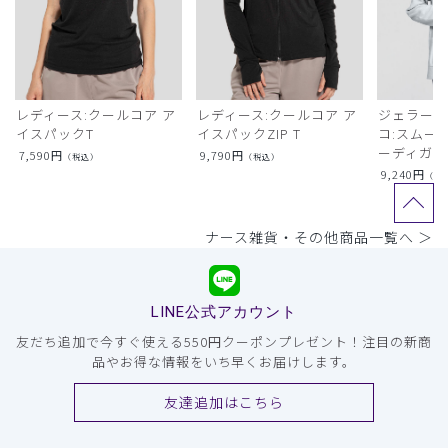
レディース:クールコア ア
レディース:クールコア ア
ジェラート
イスパックT
イスパックZIP T
コ:スムー
ーディガン
7,590
円
9,790
円
（税込）
（税込）
9,240
円
（税
ナース雑貨・その他商品一覧へ ＞
LINE公式アカウント
友だち追加で今すぐ使える550円クーポンプレゼント！注目の新商
品やお得な情報をいち早くお届けします。
友達追加はこちら