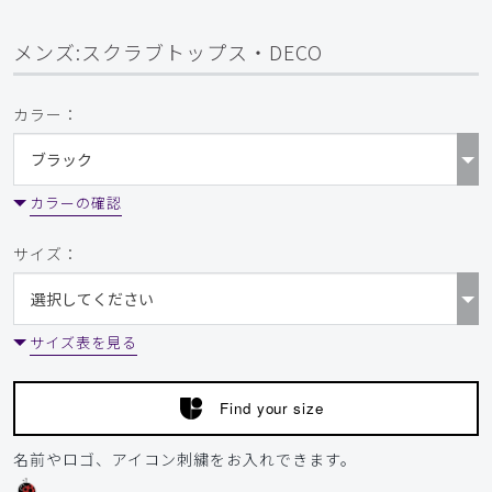
サイズ感
小さめ
大きめ
ストレッチ感
よく伸びる
伸びない
メンズ:スクラブトップス・DECO
厚さ
とても薄い
厚い
以前よりこのシリーズは気に入って購入しています。
また、限定色お願いします。
カラー：
商品：
243メンズ:スクラブトップス・DECO/ブラッ
ク/M
カラーの確認
役に立った
0
サイズ：
2026-06-24
サイズ表を見る
ご購入者様
購入確認済み
身長:
156-160cm
体重:
51-55kg
Find your size
ストレッチ感
よく伸びる
伸びない
厚さ
とても薄い
厚い
名前やロゴ、アイコン刺繍をお入れできます。
トムブラウン風のアクセントに惹かれて購入しました。