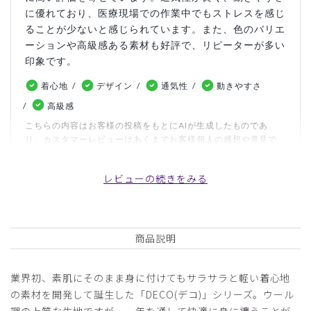
に優れており、医療現場での作業中でもストレスを感じ
ることが少ないと感じられています。また、色のバリエ
ーションや高級感ある素材も好評で、リピーターが多い
印象です。
着心地
デザイン
通気性
動きやすさ
高級感
こちらの内容はお客様の投稿をもとにAIが生成したものであ
り、カスタマーレビューはあくまでお客様個人の感想や意見で
す。本サイトの公式な見解を示すものではありません。
レビューの続きをみる
日付順 ↓
評価順
いいね数順
写真・動画付き順
詳細フィルター
商品説明
ピックアップレビュー
業界初、素肌にそのまま身に付けてもサラサラと軽い着心地
の素材を開発して誕生した「DECO(デコ)」シリーズ。ウール