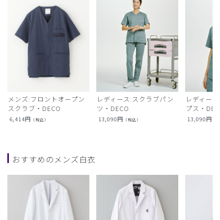
メンズ:フロントオープン
レディース:スクラブパン
レディース
スクラブ・DECO
ツ・DECO
プス・DEC
6,414
円
13,090
円
13,090
円
（税込）
（税込）
（
おすすめのメンズ白衣