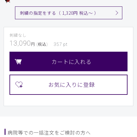
レディースが無かったのでメンズを購入しましたが…
レディースも作っていただきたいです。
刺繍の指定をする（ 1,320円 税込〜 ）
着心地は…さすがですね！
商品：
243メンズ:スクラブトップス・DECO/ディープ
ネイビー/S
刺繍なし
13,090
円 (税込)
357
pt
役に立った
1
カートに入れる
​1
​2
​3
​4
​5
​6
​7
​8
​9
病院等での一括注文をご検討の方へ