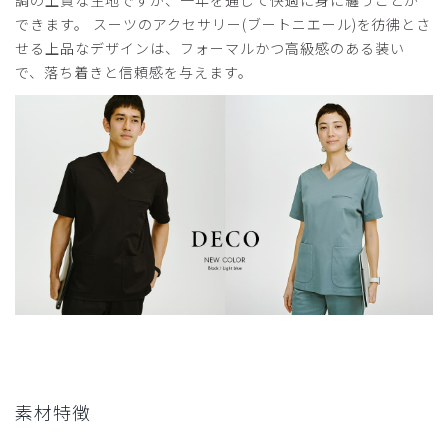
調の上質な生地ですが、一年を通して快適に身に纏うことが
大阪府 20代 男性 医師（勤務医：病院・診療所・研究所など）
できます。 スーツのアクセサリー(ブートニエール)を彷彿とさ
マーさん様
せる上品なデザインは、フォーマルかつ高級感のある装い
2022-03-14
で、落ち着きと信頼感を与えます。
非常に着心地が良く、さすがクラシコといった印象でした。
見た目に光沢もあり、他者から見ても高級感が伝わるかと思
います。またカラーも奇抜なものもありますが、他にはない
色も多く、オリジナリティーも確率できます。
商品：
メンズ:スクラブトップス・DECO
役に立った
0
2026-07-11
ひろ様
購入確認済み
年齢:
50代
身長:
171-175cm
体重:
76-80kg
素材特徴
サイズ感
小さめ
大きめ