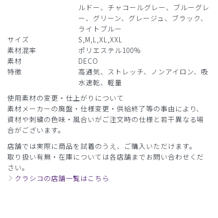
ルドー、チャコールグレー、ブルーグレ
着心地最高！
ー、グリーン、グレージュ、ブラック、
以前購入した綿のスクラブがやや縮んで(身体が固く大きく
ライトブルー
なったのが原因かな)術衣に外来で使っていた伸びのあるブ
サイズ
S,M,L,XL,XXL
ラックのスクラブに変更、新たに今回の製品を購入しまし
素材混率
ポリエステル100%
た。流石に着心地はバッチリです。ただ胸ポケットにペンが
素材
DECO
刺さっている状態で着ると工夫しないと裏っ返しになってし
特徴
高通気、ストレッチ、ノンアイロン、吸
まうので星一つ減らしての評価となりました。
水速乾、軽量
商品：
243メンズ:スクラブトップス・DECO/ボルド
使用素材の変更・仕上がりについて
ー/XXL
素材メーカーの廃盤・仕様変更・供給終了等の事由により、
資材や刺繍の色味・風合いがご注文時の仕様と若干異なる場
役に立った
0
合がございます。
店舗では実際に商品を試着のうえ、ご購入いただけます。
取り扱い有無・在庫については各店舗までお問い合わせくだ
さい。
2026-06-28
クラシコの店舗一覧はこちら
ご購入者様
購入確認済み
年齢:
50代
身長:
166-170cm
体重:
71-75kg