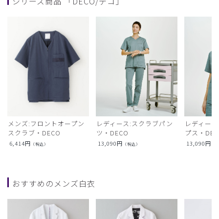
シリーズ商品 「DECO/デコ」
メンズ:フロントオープン
レディース:スクラブパン
レディース
スクラブ・DECO
ツ・DECO
プス・DEC
6,414
円
13,090
円
13,090
円
（税込）
（税込）
（
おすすめのメンズ白衣