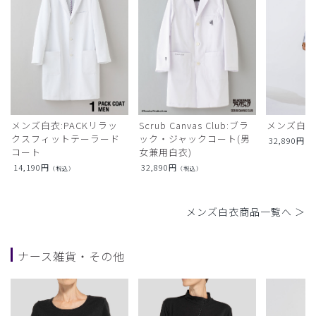
メンズ白衣:PACKリラッ
Scrub Canvas Club:ブラ
メンズ白衣
クスフィットテーラード
ック・ジャックコート(男
32,890
円
（
コート
女兼用白衣)
14,190
円
32,890
円
（税込）
（税込）
メンズ白衣商品一覧へ ＞
ナース雑貨・その他