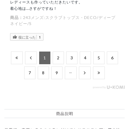
レディースも作っていただきたいです。
着心地は…さすがですね！
商品：
243メンズ:スクラブトップス・DECO/ディープ
ネイビー/S
役に立った
1
​1
​2
​3
​4
​5
​6
​7
​8
​9
商品説明