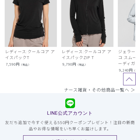
レディース:クールコア ア
レディース:クールコア ア
ジェラート
イスパックT
イスパックZIP T
コ:スムー
ーディガン
7,590
円
9,790
円
（税込）
（税込）
9,240
円
（税
ナース雑貨・その他商品一覧へ ＞
LINE公式アカウント
友だち追加で今すぐ使える550円クーポンプレゼント！注目の新商
品やお得な情報をいち早くお届けします。