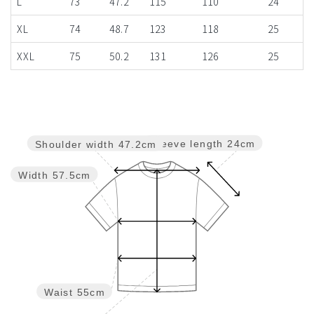
L
73
47.2
115
110
24
XL
74
48.7
123
118
25
XXL
75
50.2
131
126
25
Sleeve length
24cm
Shoulder width
47.2cm
Width
57.5cm
Waist
55cm