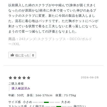
以前購入した綿のスクラブがやや縮んで(身体が固く大きく
なったのが原因かな)術衣に外来で使っていた伸びのあるブ
ラックのスクラブに変更、新たに今回の製品を購入しまし
た。流石に着心地はバッチリです。ただ胸ポケットにペンが
刺さっている状態で着ると工夫しないと裏っ返しになってし
まうので星一つ減らしての評価となりました。
商品：
243メンズ:スクラブトップス・DECO/ボルド
ー/XXL
役に立った
0
2026-06-28
ご購入者様
購入確認済み
年齢:
50代
身長:
166-170cm
体重:
71-75kg
サイズ感
小さめ
大きめ
ストレッチ感
よく伸びる
伸びない