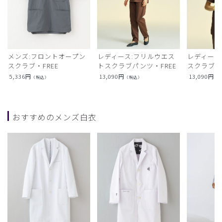
メンズ:フロントオープン
レディース:フリルウエス
レディース
スクラブ・FREE
トスクラブパンツ・FREE
スクラブト
5,336
円
13,090
円
13,090
円
（税込）
（税込）
（
おすすめのメンズ白衣