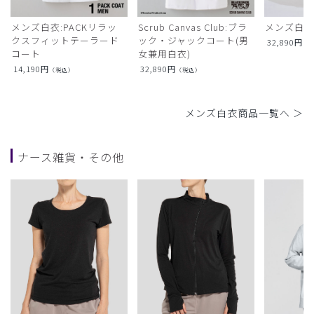
メンズ白衣:PACKリラッ
Scrub Canvas Club:ブラ
メンズ白衣
クスフィットテーラード
ック・ジャックコート(男
32,890
円
（
コート
女兼用白衣)
14,190
円
32,890
円
（税込）
（税込）
メンズ白衣商品一覧へ ＞
ナース雑貨・その他