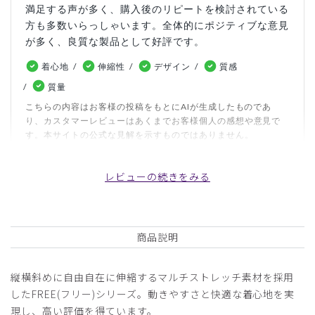
満足する声が多く、購入後のリピートを検討されている
方も多数いらっしゃいます。全体的にポジティブな意見
が多く、良質な製品として好評です。
着心地
伸縮性
デザイン
質感
質量
こちらの内容はお客様の投稿をもとにAIが生成したものであ
り、カスタマーレビューはあくまでお客様個人の感想や意見で
す。本サイトの公式な見解を示すものではありません。
レビューの続きをみる
日付順 ↓
評価順
いいね数順
写真・動画付き順
詳細フィルター
商品説明
2026-07-05
開業医様
縦横斜めに自由自在に伸縮するマルチストレッチ素材を採用
購入確認済み
したFREE(フリー)シリーズ。動きやすさと快適な着心地を実
年齢:
60代
身長:
171-175cm
体重:
71-75kg
現し、高い評価を得ています。