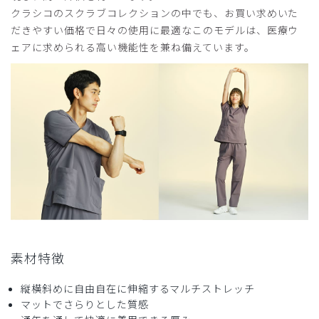
クラシコのスクラブコレクションの中でも、お買い求めいた
サイズ感
小さめ
大きめ
ストレッチ感
よく伸びる
伸びない
だきやすい価格で日々の使用に最適なこのモデルは、医療ウ
厚さ
とても薄い
厚い
ェアに求められる高い機能性を兼ね備えています。
感想
刺繍代込みでもう少しリーズナブルであれば頻繁に買い替え
たい。
商品：
248メンズ:スクラブトップス・FREE/ディープネ
イビー/L
役に立った
0
2026-07-03
Dr.パパ様
素材特徴
購入確認済み
縦横斜めに自由自在に伸縮するマルチストレッチ
年齢:
40代
身長:
171-175cm
体重:
71-75kg
マットでさらりとした質感
サイズ感
小さめ
大きめ