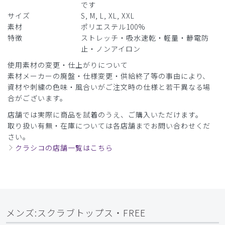
です
グレー/S
サイズ
S, M, L, XL, XXL
素材
ポリエステル100%
役に立った
0
特徴
ストレッチ・吸水速乾・軽量・静電防
止・ノンアイロン
使用素材の変更・仕上がりについて
素材メーカーの廃盤・仕様変更・供給終了等の事由により、
2026-06-24
資材や刺繍の色味・風合いがご注文時の仕様と若干異なる場
たつみ様
合がございます。
購入確認済み
店舗では実際に商品を試着のうえ、ご購入いただけます。
年齢:
40代
身長:
171-175cm
体重:
66-70kg
取り扱い有無・在庫については各店舗までお問い合わせくだ
サイズ感
小さめ
大きめ
さい。
ストレッチ感
よく伸びる
伸びない
クラシコの店舗一覧はこちら
厚さ
とても薄い
厚い
色サイズ感よかった 動きやすかった。
生地もよい
商品：
248メンズ:スクラブトップス・FREE/ピンク/L
メンズ:スクラブトップス・FREE
役に立った
0