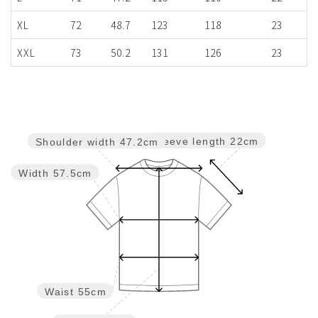
XL
72
48.7
123
118
23
XXL
73
50.2
131
126
23
Sleeve length
22cm
Shoulder width
47.2cm
Width
57.5cm
Waist
55cm