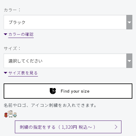
カラー：
2026-06-09
ゆう様
カラーの確認
購入確認済み
年齢:
60代
身長:
166-170cm
体重:
61-65kg
サイズ：
サイズ感
小さめ
大きめ
ストレッチ感
よく伸びる
伸びない
厚さ
とても薄い
厚い
サイズ表を見る
生地が思っていたより薄かった、パンツが細身でもうワンサ
イズ上げてもよかったと思いました。
商品：
248メンズ:スクラブトップス・FREE/ネイビー/M
Find your size
役に立った
0
名前やロゴ、アイコン刺繍をお入れできます。
​1
​2
​3
​4
​5
​6
刺繍の指定をする（ 1,320円 税込〜 ）