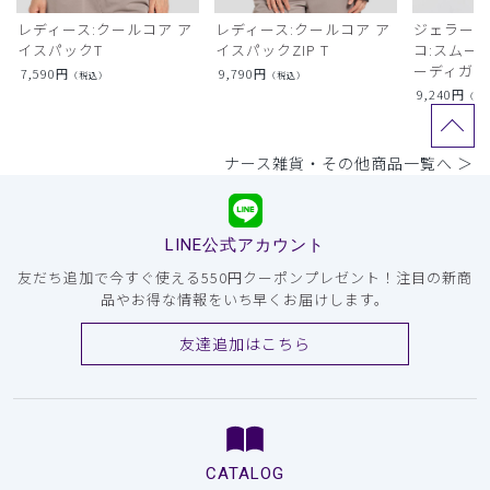
レディース:クールコア ア
レディース:クールコア ア
ジェラート
イスパックT
イスパックZIP T
コ:スムー
ーディガン
7,590
円
9,790
円
（税込）
（税込）
9,240
円
（税
ナース雑貨・その他商品一覧へ ＞
LINE公式アカウント
友だち追加で今すぐ使える550円クーポンプレゼント！注目の新商
品やお得な情報をいち早くお届けします。
友達追加はこちら
CATALOG