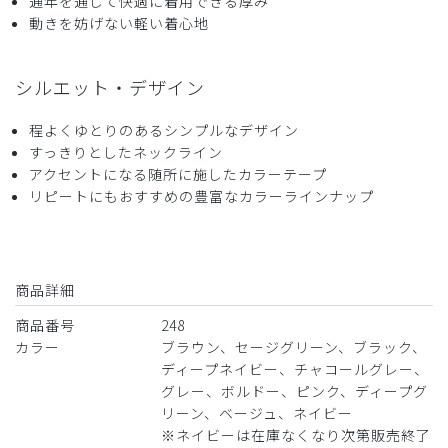
通年を通して快適に着用できる厚み
ストレッチ感
よく伸びる
伸びない
動きを妨げない軽い着心地
厚さ
とても薄い
厚い
値段も手頃で、高級感があり、着心地が良い。
シルエット・デザイン
商品：
248メンズ:スクラブトップス・FREE/ディープネ
イビー/L
程よくゆとりのあるシンプルなデザイン
すっきりとしたネックライン
役に立った
0
アクセントになる随所に施したカラーテープ
リピートにもおすすめの豊富なカラーラインナップ
2026-06-27
higehige様
商品詳細
購入確認済み
年齢:
60代
身長:
161-165cm
体重:
51-55kg
商品番号
248
カラー
ブラウン、セージグリーン、ブラック、
サイズ感
小さめ
大きめ
ストレッチ感
よく伸びる
伸びない
ディープネイビー、チャコールグレー、
厚さ
とても薄い
厚い
グレー、ボルドー、ピンク、ディープグ
リーン、ベージュ、ネイビー
思ったより赤みが強かった点が想像と異なりました。
※ネイビーは在庫なくなり次第販売終了
商品：
248メンズ:スクラブトップス・FREE/チャコール