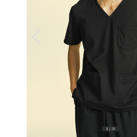
1
/
28