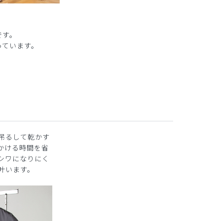
です。
っています。
吊るして乾かす
かける時間を省
シワになりにく
叶います。