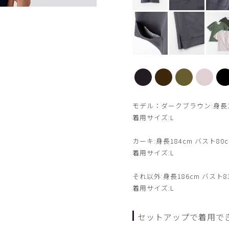
【新色】ダークブラウン
モデル：ダークブラウン:身長180
着用サイズ:L
カーキ:身長184cm バスト80c
着用サイズ:L
それ以外:身長186cm バスト8
着用サイズ:L
セットアップで着用で