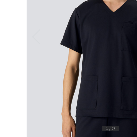
1
/
27