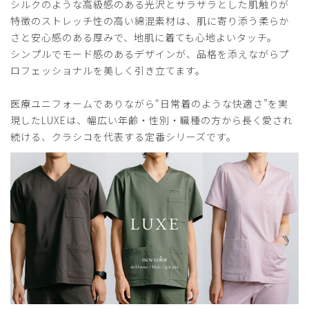
シルクのような高級感のある光沢とサラサラとした肌触りが
店舗で見かけたのが最初で、着てみたいなと思っていまし
特徴のストレッチ性の高い綿混素材は、肌に寄り添う柔らか
た。実際に使ってみて満足しました。パンツの紐が内側なの
さと安心感のある厚みで、地肌に着ても心地よいタッチ。
も個人的には良い点です。ゆったりした着心地や伸縮性があ
った方が好みという人（実は私はそうです）には合わないか
シンプルでモード感のあるデザインが、品格を添えながらプ
もしれませんが、そういう人でも使いにくいということはな
ロフェッショナルを美しく引き立てます。
いと思います。
医療ユニフォームでありながら“日常着のような快適さ”を実
商品：
305メンズ:ジャージースクラブトップス・LUXE/
ディープネイビー/L
現したLUXEは、幅広い年齢・性別・職種の方から長く愛され
続ける、クラシコを代表する定番シリーズです。
役に立った
0
2026-07-05
yachan様
購入確認済み
年齢:
60代
身長:
161-165cm
体重:
66-70kg
サイズ感
小さめ
大きめ
ストレッチ感
よく伸びる
伸びない