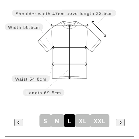
Sleeve length
22.5cm
Shoulder width
47cm
Width
58.5cm
Waist
54.8cm
Length
69.5cm
S
M
L
XL
XXL