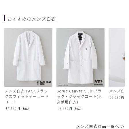
おすすめのメンズ白衣
メンズ白衣:PACKリラッ
Scrub Canvas Club:ブラ
メンズ白衣
クスフィットテーラード
ック・ジャックコート(男
32,890
円
（
コート
女兼用白衣)
14,190
円
32,890
円
（税込）
（税込）
メンズ白衣商品一覧へ ＞