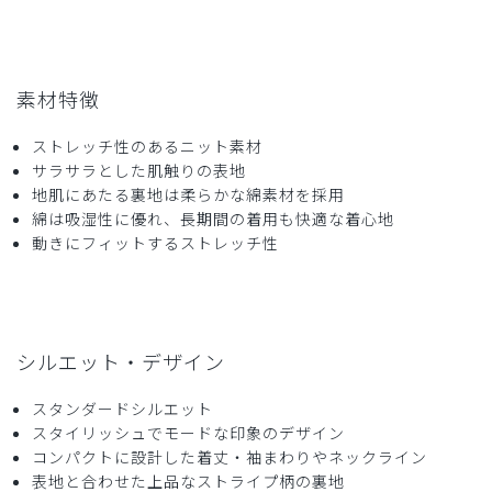
厚さ
とても薄い
厚い
色目がひきしまった感じで職員から好評でした。
商品：
305メンズ:ジャージースクラブトップス・LUXE/
ディープネイビー/L
素材特徴
ストレッチ性のあるニット素材
役に立った
0
サラサラとした肌触りの表地
地肌にあたる裏地は柔らかな綿素材を採用
綿は吸湿性に優れ、長期間の着用も快適な着心地
動きにフィットするストレッチ性
2026-05-11
Mad様
購入確認済み
年齢:
40代
身長:
161-165cm
体重:
71-75kg
シルエット・デザイン
サイズ感
小さめ
大きめ
ストレッチ感
よく伸びる
伸びない
厚さ
とても薄い
厚い
スタンダードシルエット
サイズ感
スタイリッシュでモードな印象のデザイン
コンパクトに設計した着丈・袖まわりやネックライン
質感は非常に良いが筋トレをしている人にとっては若干スト
表地と合わせた上品なストライプ柄の裏地
レッチがなくタイトに思います。ただワンサイズ上げると丈