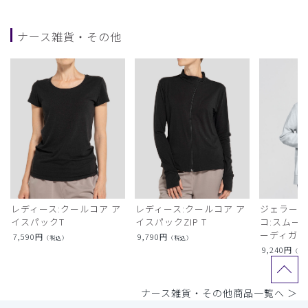
ナース雑貨・その他
レディース:クールコア ア
レディース:クールコア ア
ジェラート
イスパックT
イスパックZIP T
コ:スムー
ーディガン
7,590
円
9,790
円
（税込）
（税込）
9,240
円
（税
ナース雑貨・その他商品一覧へ ＞