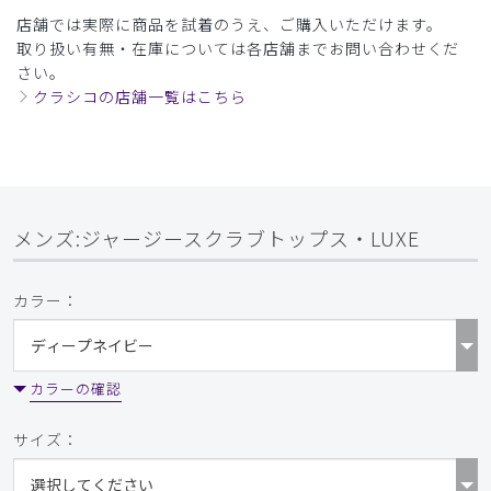
多少、お値段が高いと感じましたが好評です。
店舗では実際に商品を試着のうえ、ご購入いただけます。
商品：
305メンズ:ジャージースクラブトップス・LUXE/
取り扱い有無・在庫については各店舗までお問い合わせくだ
チャコールグレー/XXL
さい。
クラシコの店舗一覧はこちら
役に立った
0
2026-05-07
メンズ:ジャージースクラブトップス・LUXE
ご購入者様
購入確認済み
カラー：
年齢:
60代
身長:
171-175cm
体重:
61-65kg
サイズ感
小さめ
大きめ
ストレッチ感
よく伸びる
伸びない
厚さ
とても薄い
厚い
カラーの確認
とっても良いです。
サイズ：
デザインも生地の色もとても良かったので、追加して結局上
下4組買いました。
やや光沢のある生地ですが派手すぎる印象はありません。