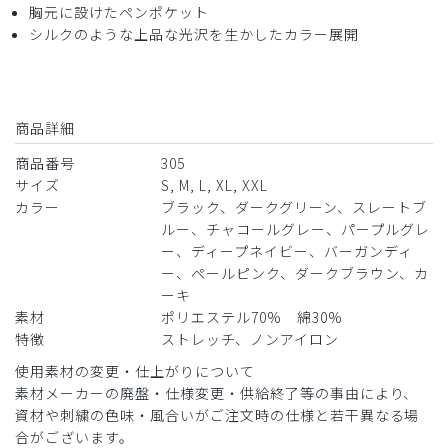
胸元に設けたペンポケット
が長くなるので悩ましいところです。スリムな方にはジャス
シルクのような上品な光沢を生かしたカラー展開
トかと思います。
商品：
305メンズ:ジャージースクラブトップス・LUXE/
オリーブ/L
商品詳細
役に立った
0
商品番号
305
サイズ
S, M, L, XL, XXL
カラー
ブラック、ダークグリーン、スレートブ
ルー、チャコールグレー、パープルグレ
2026-05-09
ー、ディープネイビー、バーガンディ
yutaka母様
ー、ペールピンク、ダークブラウン、カ
購入確認済み
ーキ
年齢:
60代
身長:
181-185cm
体重:
86kg以上
素材
ポリエステル70% 綿30%
特徴
ストレッチ、ノンアイロン
サイズ感
小さめ
大きめ
ストレッチ感
よく伸びる
伸びない
使用素材の変更・仕上がりについて
厚さ
とても薄い
厚い
素材メーカーの廃盤・仕様変更・供給終了等の事由により、
yutaka勧められて購入してます。
資材や刺繍の色味・風合いがご注文時の仕様と若干異なる場
合がございます。
良いと言われたドクター全員チャコールグレーです。