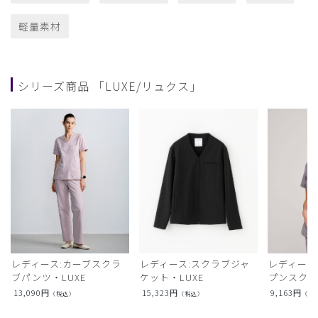
軽量素材
シリーズ商品 「LUXE/リュクス」
レディース:カーブスクラ
レディース:スクラブジャ
レディース
ブパンツ・LUXE
ケット・LUXE
プンスクラ
13,090
円
15,323
円
9,163
円
（税込）
（税込）
（税