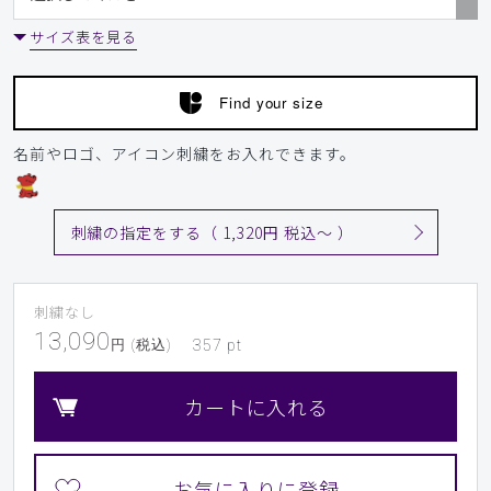
174cm 65kg 上 L / 下 L
サイズ表を見る
商品：
305メンズ:ジャージースクラブトップス・LUXE/
スレートブルー/L
Find your size
役に立った
0
名前やロゴ、アイコン刺繍をお入れできます。
​1
​2
​3
​4
​5
​6
刺繍の指定をする（ 1,320円 税込〜 ）
​7
​8
​9
刺繍なし
13,090
円 (税込)
357
pt
カートに入れる