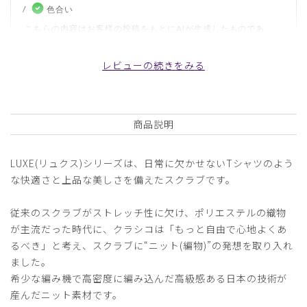
色合い
こちらの内容はお客様の投稿をもとにAIが生成したものであ
り、カスタマーレビューはあくまでお客様個人の感想や意見で
す。本サイトの公式な見解を示すものではありません。
レビューの続きをみる
日付順 ↓
評価順
いいね数順
写真・動画付き順
商品説明
詳細フィルター
LUXE(リュクス)シリーズは、日常に欠かせないTシャツのよう
ピックアップレビュー
な快適さと上品な美しさを備えたスクラブです。
2024-05-03
従来のスクラブがストレッチ性に欠け、ポリエステルの織物
ラーテル様
が主流だった時代に、クラシコは「もっと自由で心地よくあ
購入確認済み
るべき」と考え、スクラブに“ニット(編物)”の発想を取り入れ
年齢:
30代
身長:
181-185cm
体重:
71-75kg
ました。
生地が良いです。
希少な編み機で高密度に編み込んだ高級感ある日本の技術が
産んだニット素材です。
絹のような生地で、見た目に光沢があり着心地も良いです。