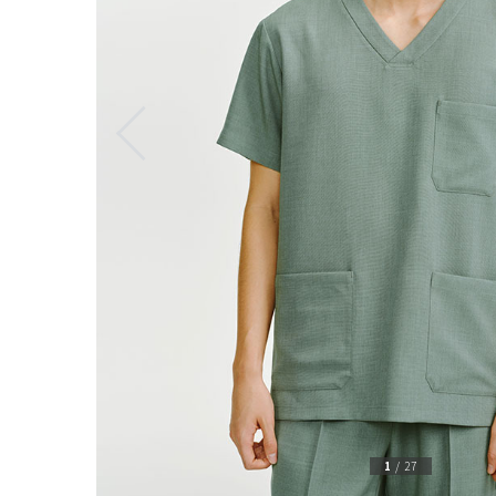
1
/
27