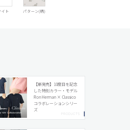
ワイト
パターン(柄)
【新発売】10度目を記念
した特別カラー・モデル
Ron Herman × Classico
コラボレーションシリー
ズ