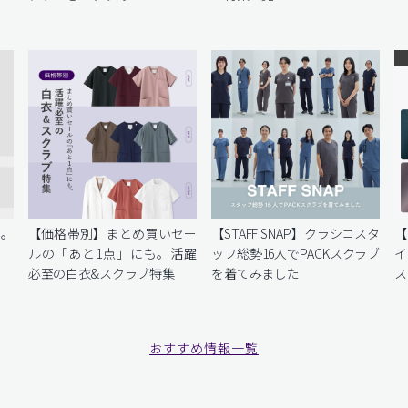
を。
【価格帯別】まとめ買いセー
【STAFF SNAP】クラシコスタ
【
ルの「あと1点」にも。活躍
ッフ総勢16人でPACKスクラブ
イ
必至の白衣&スクラブ特集
を着てみました
ス
おすすめ情報一覧