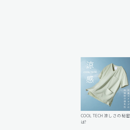
COOL TECH 涼しさの秘
は?