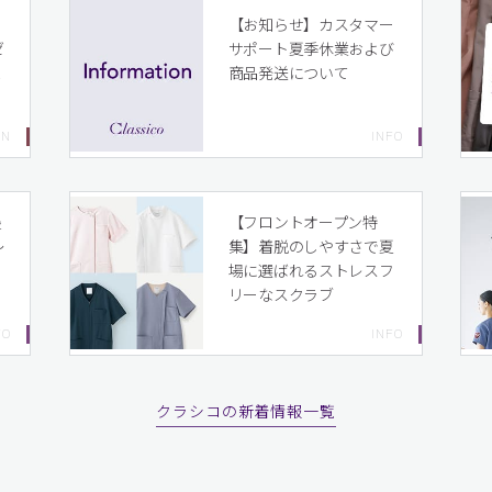
イ
【お知らせ】カスタマー
ゼ
サポート夏季休業および
ま
商品発送について
り
最
【フロントオープン特
〜
集】着脱のしやすさで夏
場に選ばれるストレスフ
リーなスクラブ
クラシコの新着情報一覧