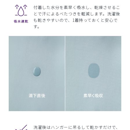
付着した水分を素早く吸水し、乾燥させるこ
とで汗によるべたつきを軽減します。洗濯後
も乾きやすいので、1着持っておくと安心で
す。
洗濯後はハンガーに吊るして乾かすだけで、