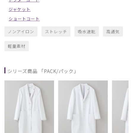
ジャケット
ショートコート
ノンアイロン
ストレッチ
吸水速乾
高通気
軽量素材
シリーズ商品 「PACK/パック」