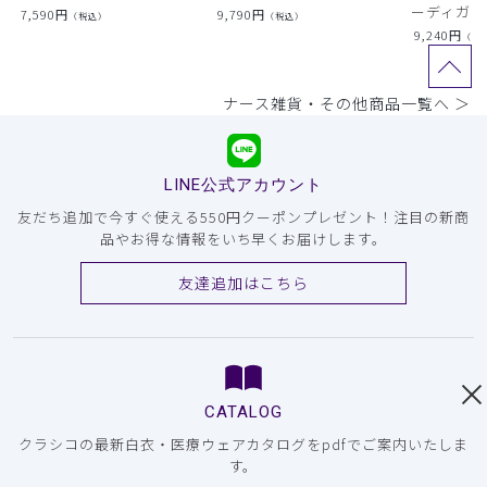
ーディガン
7,590
円
9,790
円
（税込）
（税込）
9,240
円
（税
ナース雑貨・その他商品一覧へ ＞
LINE公式アカウント
友だち追加で今すぐ使える550円クーポンプレゼント！注目の新商
品やお得な情報をいち早くお届けします。
友達追加はこちら
CATALOG
クラシコの最新白衣・医療ウェアカタログをpdfでご案内いたしま
す。