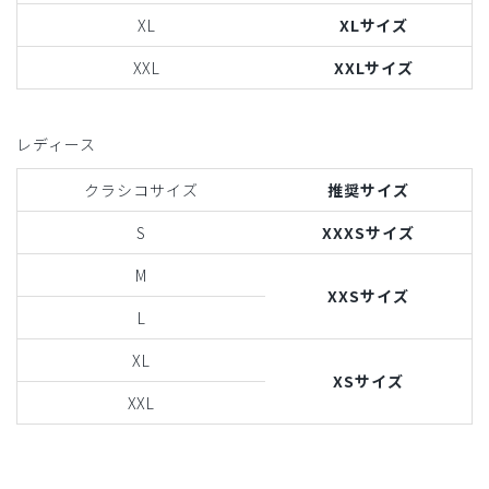
XL
XLサイズ
XXL
XXLサイズ
レディース
クラシコサイズ
推奨サイズ
S
XXXSサイズ
M
XXSサイズ
L
XL
XSサイズ
XXL