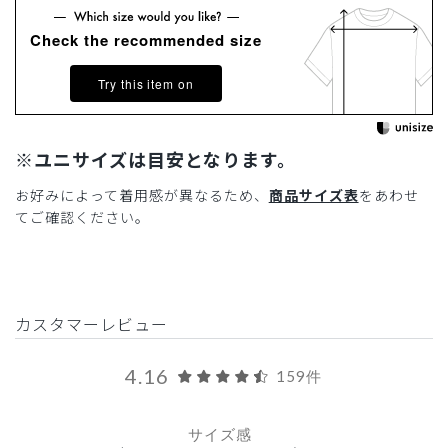
Check the recommended size
Try this item on
※ユニサイズは目安となります。
お好みによって着用感が異なるため、
商品サイズ表
をあわせ
てご確認ください。
カスタマーレビュー
4.16
159件
サイズ感