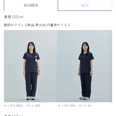
WOMEN
MEN
身長153cm
普段のクラシコ商品(男女別)の着用サイズ:S
トップス:XXXS パンツ:XXS
トップス:XXS パンツ:XS