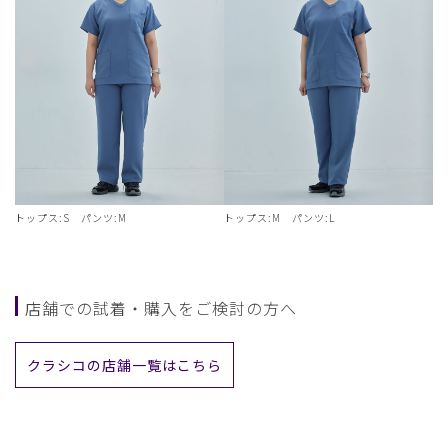
トップス:S パンツ:M
トップス:M パンツ:L
店舗での試着・購入をご検討の方へ
クラシコの店舗一覧はこちら