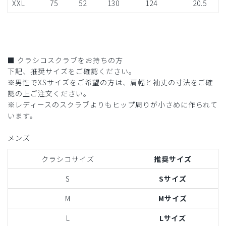
XXL
75
52
130
124
20.5
■ クラシコスクラブをお持ちの方
下記、推奨サイズをご確認ください。
※男性でXSサイズをご希望の方は、肩幅と袖丈の寸法をご確
認の上ご注文ください。
※レディースのスクラブよりもヒップ周りが小さめに作られて
います。
メンズ
クラシコサイズ
推奨サイズ
S
Sサイズ
M
Mサイズ
L
Lサイズ