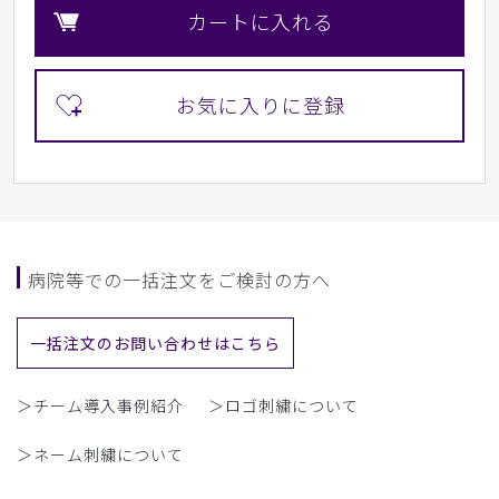
ご購入者様
カートに入れる
購入確認済み
年齢:
40代
身長:
171-175cm
体重:
71-75kg
サイズ感
小さめ
大きめ
ストレッチ感
よく伸びる
伸びない
厚さ
とても薄い
厚い
以前と同じものを購入して、値段は倍になってるいるのに品
質は落ちていると感じました。特にパンツの紐を縛るところ
がやりづらくなっていて、購入を後悔しています。
商品：
345PACKスクラブトップス(男女兼用)/ディープ
ネイビー/L
病院等での一括注文をご検討の方へ
役に立った
2
一括注文のお問い合わせはこちら
＞チーム導入事例紹介
＞ロゴ刺繍について
​1
​2
​3
​4
​5
​6
＞ネーム刺繍について
​7
​8
​9