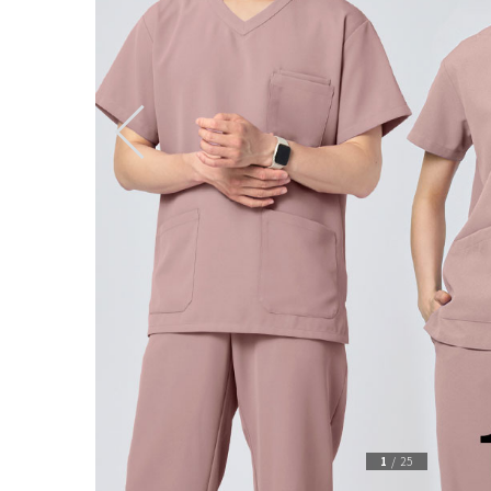
1
/
25