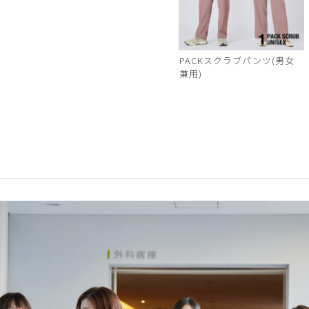
PACKスクラブパンツ(男女
兼用)