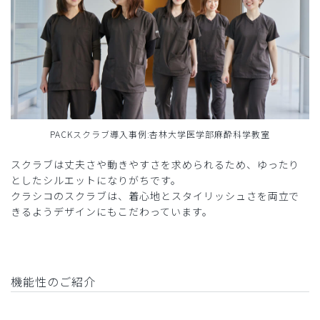
PACKスクラブ導入事例:杏林大学医学部麻酔科学教室
スクラブは丈夫さや動きやすさを求められるため、ゆったり
としたシルエットになりがちです。
クラシコのスクラブは、着心地とスタイリッシュさを両立で
きるようデザインにもこだわっています。
機能性のご紹介