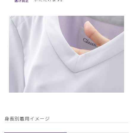
身長別着用イメージ