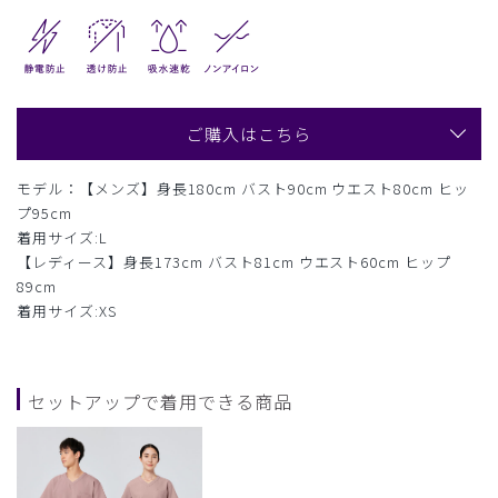
ご購入はこちら
モデル：【メンズ】身長180cm バスト90cm ウエスト80cm ヒッ
プ95cm
着用サイズ:L
【レディース】身長173cm バスト81cm ウエスト60cm ヒップ
89cm
着用サイズ:XS
セットアップで着用できる商品