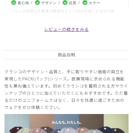
着心地
デザイン
品質
カラー
こちらの内容はお客様の投稿をもとにAIが生成したものであ
り、カスタマーレビューはあくまでお客様個人の感想や意見で
す。本サイトの公式な見解を示すものではありません。
レビューの続きをみる
日付順 ↓
評価順
いいね数順
写真・動画付き順
詳細フィルター
商品説明
クラシコのデザイン・品質と、手に取りやすい価格の両立を
2026-08-02
実現したPACK(パック)シリーズ。医療現場に求められる機能
ヤッホー様
性も兼ね備えています。初めてクラシコを着用される方やライ
購入確認済み
ンナップのひとつに加えていただくにもおすすめです。ただ着
年齢:
60代
身長:
161-165cm
体重:
61-65kg
るだけのユニフォームではなく、日々を快適に過ごすための
サイズ感
小さめ
大きめ
ウェアをぜひ体験ください。
ストレッチ感
よく伸びる
伸びない
厚さ
とても薄い
厚い
あと数年ですが、定年まで着用しようと思っています!