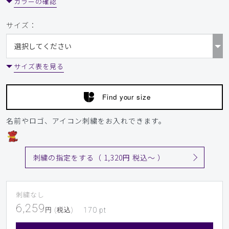
カラーの確認
年齢:
40代
身長:
156-160cm
体重:
45kg以下
サイズ感
小さめ
大きめ
サイズ：
ストレッチ感
よく伸びる
伸びない
厚さ
とても薄い
厚い
サイズ選びが難しい
XXSをしばらく愛用していましたが、動きが多かったり前傾
サイズ表を見る
姿勢になる時に着丈が短めで背中を気にするのがプチストレ
スになり、思い切ってXSを購入。着丈は気にしなくて良く
Find your size
なりましたが、身幅がやや大きめで袖が少し長め、首元の開
きも少し気になる。ただ素材や色は最高に好きなので、気続
名前やロゴ、アイコン刺繍をお入れできます。
けようと思います。
商品：
345PACKスクラブトップス(男女兼用)/ダークブ
ラウン/XS
刺繍の指定をする（ 1,320円 税込〜 ）
役に立った
0
刺繍なし
6,259
円 (税込)
170
pt
2026-07-11