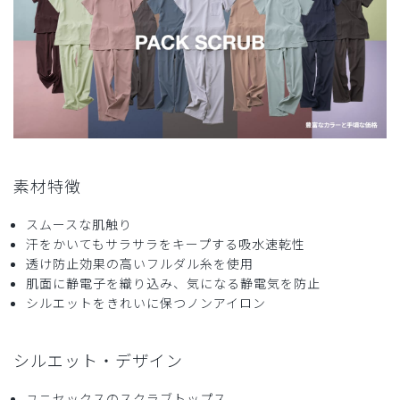
商品：
345PACKスクラブトップス(男女兼用)/サック
ス/S
役に立った
0
2026-07-31
みるこ様
素材特徴
購入確認済み
年齢:
30代
身長:
166-170cm
体重:
76-80kg
スムースな肌触り
サイズ感
小さめ
大きめ
汗をかいてもサラサラをキープする吸水速乾性
ストレッチ感
よく伸びる
伸びない
透け防止効果の高いフルダル糸を使用
厚さ
とても薄い
厚い
肌面に静電子を織り込み、気になる静電気を防止
プレゼントに
シルエットをきれいに保つノンアイロン
鍼灸院を営むパートナーへの誕生日&周年祝いで購入しまし
た。
シルエット・デザイン
前回はジェラートピケと腕部分に刺繍のある紺のスクラブを
プレゼントしましたが、だんだん色褪せとサイズアウトして
ユニセックスのスクラブトップス