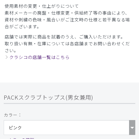
使用素材の変更・仕上がりについて
サイズ感
小さめ
大きめ
素材メーカーの廃盤・仕様変更・供給終了等の事由により、
ストレッチ感
よく伸びる
伸びない
資材や刺繍の色味・風合いがご注文時の仕様と若干異なる場
厚さ
とても薄い
厚い
合がございます。
2年前に非常に心地よい素材で必ず次もクラシコで買おうと
店舗では実際に商品を試着のうえ、ご購入いただけます。
思い、3着一気に購入。
取り扱い有無・在庫については各店舗までお問い合わせくだ
結果としてはお値段が大きく変わらず努力はされているのが
さい。
わかりますが、素材に関しては耐え難い品質の変わり様を感
クラシコの店舗一覧はこちら
じました。とても残念です。
商品：
345PACKスクラブトップス(男女兼用)/ディープ
ネイビー/L
役に立った
0
PACKスクラブトップス(男女兼用)
カラー：
2026-07-20
チャックス様
購入確認済み