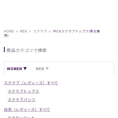
HOME
MEN
スクラブ
PACKスクラブトップス(男女兼
用)
商品カテゴリで検索
WOMEN
MEN
スクラブ（レディース）すべて
スクラブトップス
スクラブパンツ
白衣（レディース）すべて
ドクターコート