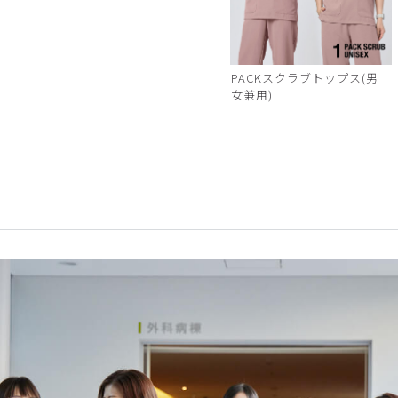
PACKスクラブトップス(男
女兼用)