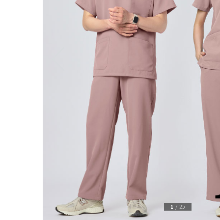
1
/
25