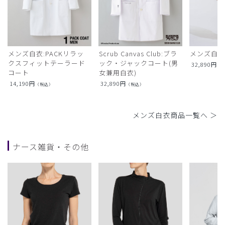
メンズ白衣:PACKリラッ
Scrub Canvas Club:ブラ
メンズ白衣
クスフィットテーラード
ック・ジャックコート(男
32,890
円
（
コート
女兼用白衣)
14,190
円
32,890
円
（税込）
（税込）
メンズ白衣商品一覧へ ＞
ナース雑貨・その他