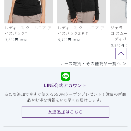
レディース:クールコア ア
レディース:クールコア ア
ジェラート
イスパックT
イスパックZIP T
コ:スムー
ーディガン
7,590
円
9,790
円
（税込）
（税込）
9,240
円
（税
ナース雑貨・その他商品一覧へ ＞
LINE公式アカウント
友だち追加で今すぐ使える550円クーポンプレゼント！注目の新商
品やお得な情報をいち早くお届けします。
友達追加はこちら