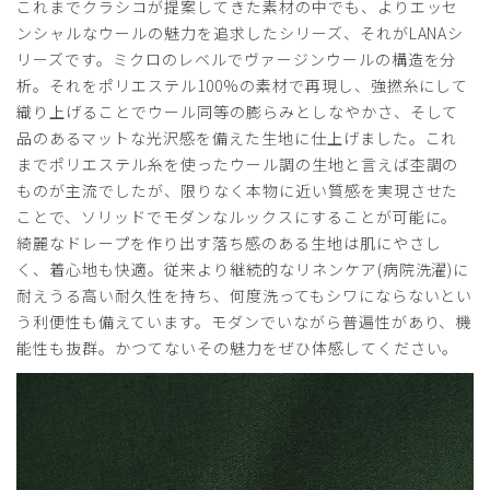
これまでクラシコが提案してきた素材の中でも、よりエッセ
ンシャルなウールの魅力を追求したシリーズ、それがLANAシ
リーズです。ミクロのレベルでヴァージンウールの構造を分
析。それをポリエステル100%の素材で再現し、強撚糸にして
織り上げることでウール同等の膨らみとしなやかさ、そして
品のあるマットな光沢感を備えた生地に仕上げました。これ
までポリエステル糸を使ったウール調の生地と言えば杢調の
ものが主流でしたが、限りなく本物に近い質感を実現させた
ことで、ソリッドでモダンなルックスにすることが可能に。
綺麗なドレープを作り出す落ち感のある生地は肌にやさし
く、着心地も快適。従来より継続的なリネンケア(病院洗濯)に
耐えうる高い耐久性を持ち、何度洗ってもシワにならないとい
う利便性も備えています。モダンでいながら普遍性があり、機
能性も抜群。かつてないその魅力をぜひ体感してください。