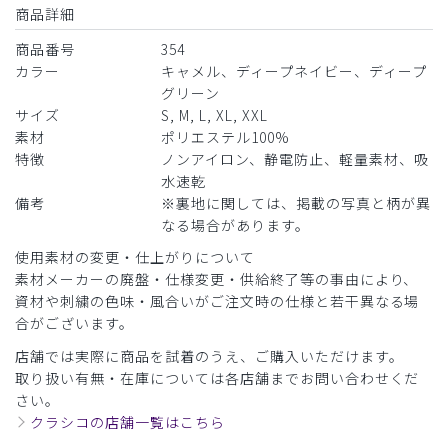
商品詳細
商品番号
354
カラー
キャメル、ディープネイビー、ディープ
グリーン
サイズ
S, M, L, XL, XXL
素材
ポリエステル100%
特徴
ノンアイロン、静電防止、軽量素材、吸
水速乾
備考
※裏地に関しては、掲載の写真と柄が異
なる場合があります。
使用素材の変更・仕上がりについて
素材メーカーの廃盤・仕様変更・供給終了等の事由により、
資材や刺繍の色味・風合いがご注文時の仕様と若干異なる場
合がございます。
店舗では実際に商品を試着のうえ、ご購入いただけます。
取り扱い有無・在庫については各店舗までお問い合わせくだ
さい。
クラシコの店舗一覧はこちら