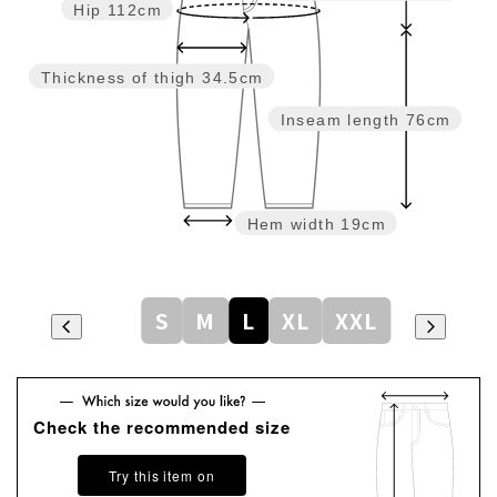
Hip
112cm
Thickness of thigh
34.5cm
Inseam length
76cm
Hem width
19cm
S
M
L
XL
XXL
Check the recommended size
Try this item on