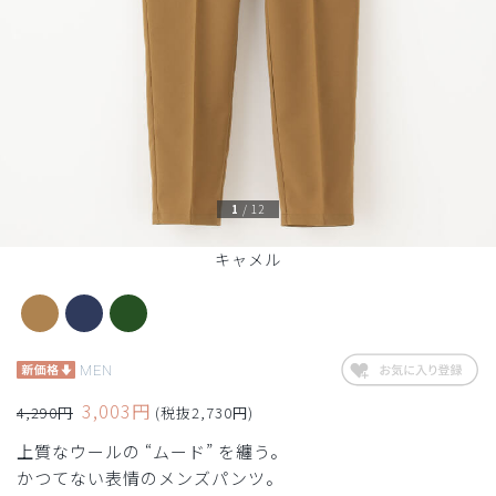
1
/
12
キャメル
MEN
3,003円
4,290円
(税抜2,730円)
上質なウールの “ムード” を纏う。
かつてない表情のメンズパンツ。