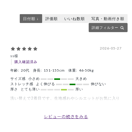
日付順 ↓
評価順
いいね数順
写真・動画付き順
詳細フィルター
2026-05-27
ss様
購入確認済み
年齢:
20代
身長:
151-155cm
体重:
46-50kg
サイズ感
小さめ
大きめ
ストレッチ感
よく伸びる
伸びない
厚さ
とても薄い
厚い
洗い替えで2着目です。生地感わやシルエットがお気に入り
です。
商品：
355Ron Herman ジャケット(男女兼用白衣・刺繍
レビューの続きをみる
色 ゴールド、ネイビー)/選べる刺繍/XXS