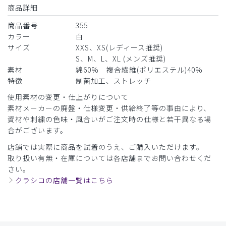
商品：
355Ron Herman ジャケット(男女兼用白衣・刺繍
商品詳細
色 ゴールド、ネイビー)/白/XXS
商品番号
355
カラー
白
役に立った
1
サイズ
XXS、XS(レディース推奨)
S、M、L、XL (メンズ推奨)
素材
綿60% 複合繊維(ポリエステル)40%
​1
​2
特徴
制菌加工、ストレッチ
使用素材の変更・仕上がりについて
素材メーカーの廃盤・仕様変更・供給終了等の事由により、
資材や刺繍の色味・風合いがご注文時の仕様と若干異なる場
合がございます。
店舗では実際に商品を試着のうえ、ご購入いただけます。
取り扱い有無・在庫については各店舗までお問い合わせくだ
さい。
クラシコの店舗一覧はこちら