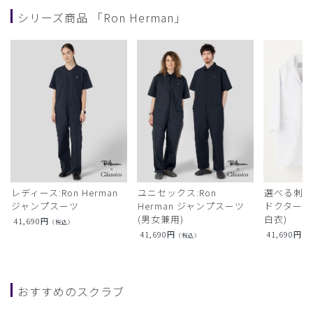
シリーズ商品 「Ron Herman」
レディース:Ron Herman
ユニセックス:Ron
選べる刺繍:R
ジャンプスーツ
Herman ジャンプスーツ
ドクターコ
(男女兼用)
白衣)
41,690
円
（税込）
41,690
円
41,690
円
（税込）
（
おすすめのスクラブ