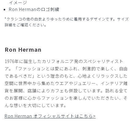
商品：
355Ron Herman ジャケット(男女兼用白衣・刺繍
イメージ
色 ゴールド、ネイビー)/白/M
Ron Hermanのロゴ刺繍
*クラシコの他の白衣よりゆったりめに着用するデザインです。サイズ
役に立った
1
詳細をご確認ください。
Ron Herman
2024-12-16
ご購入者様
1976年に誕生したカリフォルニア発のスペシャリティスト
購入確認済み
ア。「ファッションとは愛にあふれ、刺激的で楽しく、自由
年齢:
20代
身長:
151-155cm
体重:
45kg以下
であるべきだ」という理念のもと、心地よくリラックスした
娘へのプレゼントです。
空間に世界中から集めたウエアやジュエリー、インテリア雑
研修医が終わり
貨を展開、店舗によりカフェも併設しています。訪れる全て
新たなスタートに成長を願い
のお客様に心からファッションを楽しんでいただきたい、そ
背伸びをしたドクターズコートを
んな想いを大切にしています。
クリスマスプレゼントとして
Ron Herman オフィシャルサイトはこちら>
注文しました。
その為、まだ本人に渡しておりませんが、きっと喜んでもら
えると思っています。