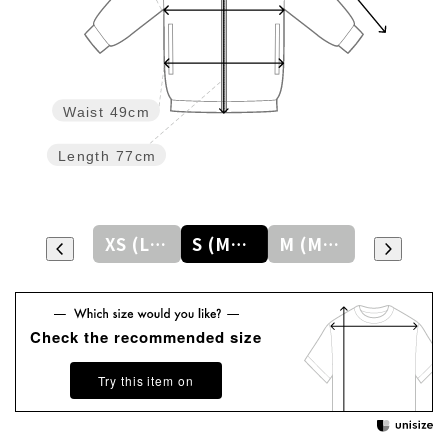
Waist
49cm
Length
77cm
XXS (LADYS)
XS (LADYS)
S (MENS)
M (MENS)
L (MENS)
Check the recommended size
Try this item on