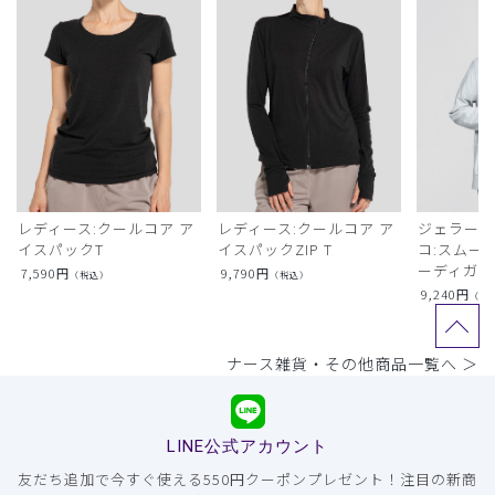
レディース:クールコア ア
レディース:クールコア ア
ジェラート
イスパックT
イスパックZIP T
コ:スムー
ーディガン
7,590
円
9,790
円
（税込）
（税込）
9,240
円
（税
ナース雑貨・その他商品一覧へ ＞
LINE公式アカウント
友だち追加で今すぐ使える550円クーポンプレゼント！注目の新商