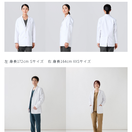
左:身長172cm Sサイズ 右:身長164cm XXSサイズ