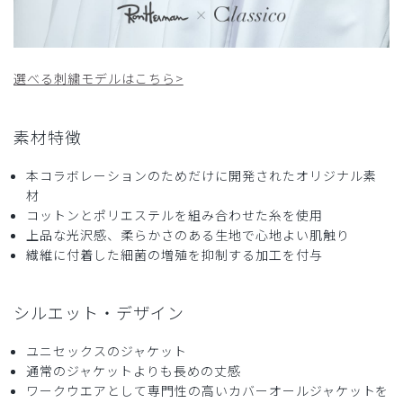
ご購入者様
購入確認済み
年齢:
30代
身長:
161-165cm
体重:
51-55kg
選べる刺繍モデルはこちら>
刺繍が綺麗で、生地もしっかりしていて良い
商品：
355Ron Herman ジャケット(男女兼用白衣・刺繍
素材特徴
色 ゴールド、ネイビー)/選べる刺繍/S
本コラボレーションのためだけに開発されたオリジナル素
役に立った
0
材
コットンとポリエステルを組み合わせた糸を使用
上品な光沢感、柔らかさのある生地で心地よい肌触り
繊維に付着した細菌の増殖を抑制する加工を付与
2025-05-31
こすけ様
購入確認済み
シルエット・デザイン
年齢:
30代
身長:
166-170cm
体重:
66-70kg
ユニセックスのジャケット
かっこいい白衣でした！
通常のジャケットよりも長めの丈感
しかし少し袖が長く、手直し必要でした。
ワークウエアとして専門性の高いカバーオールジャケットを