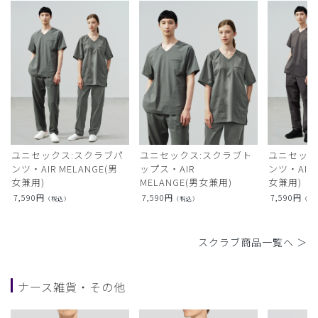
ユニセックス:スクラブパ
ユニセックス:スクラブト
ユニセック
ンツ・AIR MELANGE(男
ップス・AIR
ンツ・AIR L
女兼用)
MELANGE(男女兼用)
女兼用)
7,590
円
7,590
円
7,590
円
（税込）
（税込）
（税
スクラブ商品一覧へ ＞
ナース雑貨・その他