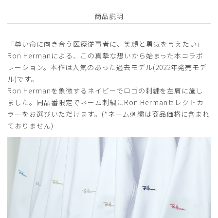
役に立った
0
商品説明
「尊い命に向き合う医療従事者に、笑顔と勇気を与えたい」
2026-01-01
Ron Hermanによる、この真摯な想いから始まった本コラボ
masakin様
レーション。本作は人気のあった過去モデル(2022年発売モデ
購入確認済み
ル)です。
年齢:
60代
身長:
176-180cm
体重:
56-60kg
Ron Hermanを象徴するネイビーでロゴの刺繍を左肩に施し
着やすい、動きやすい、見栄えも良い。コメディカル、患者
ました。同品番限定でネーム刺繍にRon Hermanセレクトカ
さん、患者さん家族からの評判も良い。複数の人から、「そ
ラーをお選びいただけます。(*ネーム刺繍は商品価格に含まれ
れは、どこの白衣ですか？」と、問われます。
ておりません)
商品：
355Ron Herman ジャケット(男女兼用白衣・刺繍
色 ゴールド、ネイビー)/選べる刺繍/L
役に立った
0
2025-09-14