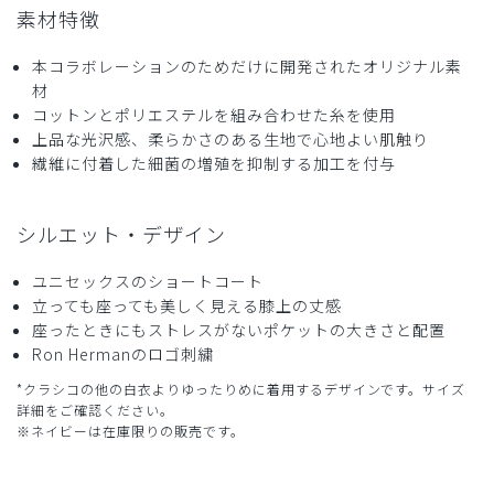
素材特徴
2025-05-09
本コラボレーションのためだけに開発されたオリジナル素
材
クラシコ大好き様
コットンとポリエステルを組み合わせた糸を使用
購入確認済み
上品な光沢感、柔らかさのある生地で心地よい肌触り
年齢:
50代
身長:
181-185cm
体重:
66-70kg
繊維に付着した細菌の増殖を抑制する加工を付与
数少ない袖丈長めのデザインが選択の決めてで
す。
シルエット・デザイン
私の体型は身長に比較して上腕が長く、袖丈に合わせると胴
回りがブカブカになる事が多かったのですが、こちらの商品
ユニセックスのショートコート
は袖丈が長めにデザインされており、Mサイズで丁度良かっ
立っても座っても美しく見える膝上の丈感
たのには驚きました。
座ったときにもストレスがないポケットの大きさと配置
因みにこちらの商品はMサイズ、Lサイズの何も袖丈は変わ
Ron Hermanのロゴ刺繍
らないようです。
*クラシコの他の白衣よりゆったりめに着用するデザインです。サイズ
商品：
356Ron Herman ショートコート(男女兼用白衣・
詳細をご確認ください。
刺繍色 ゴールド、ネイビー、オフホワイト)/白/M
※ネイビーは在庫限りの販売です。
役に立った
0