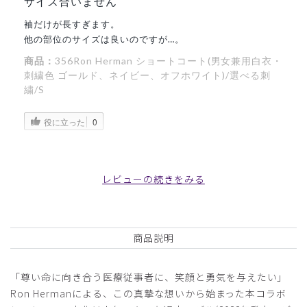
サイズ合いません
袖だけが長すぎます。
他の部位のサイズは良いのですが…。
商品：
356Ron Herman ショートコート(男女兼用白衣・
刺繍色 ゴールド、ネイビー、オフホワイト)/選べる刺
繍/S
役に立った
0
レビューの続きをみる
2025-11-01
ご購入者様
購入確認済み
商品説明
年齢:
70代
身長:
166-170cm
体重:
56-60kg
腰に多少の絞り感があり、両サイドベンツなら満点です
「尊い命に向き合う医療従事者に、笑顔と勇気を与えたい」
商品：
356Ron Herman ショートコート(男女兼用白衣・
Ron Hermanによる、この真摯な想いから始まった本コラボ
刺繍色 ゴールド、ネイビー、オフホワイト)/選べる刺