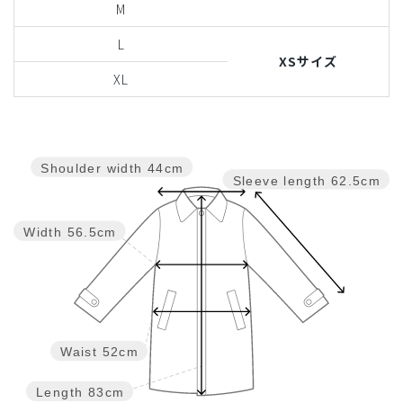
M
L
XSサイズ
XL
Shoulder width
44cm
Sleeve length
62.5cm
Width
56.5cm
Waist
52cm
Length
83cm