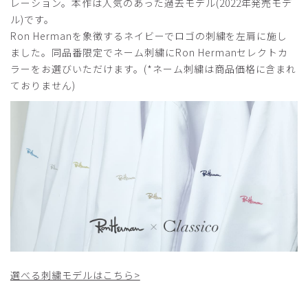
繍/S
レーション。本作は人気のあった過去モデル(2022年発売モデ
ル)です。
役に立った
0
Ron Hermanを象徴するネイビーでロゴの刺繍を左肩に施し
ました。同品番限定でネーム刺繍にRon Hermanセレクトカ
ラーをお選びいただけます。(*ネーム刺繍は商品価格に含まれ
ておりません)
2025-10-25
ご購入者様
購入確認済み
年齢:
40代
身長:
161-165cm
体重:
61-65kg
お祝いで医師へ白衣をプレゼントしました。サイズもぴった
りで、生地も良いととても喜んでいました。刺繍の色合いも
素敵で、そこも喜んでくれていました。
商品：
356Ron Herman ショートコート(男女兼用白衣・
刺繍色 ゴールド、ネイビー、オフホワイト)/選べる刺
繍/S
選べる刺繍モデルはこちら>
役に立った
0