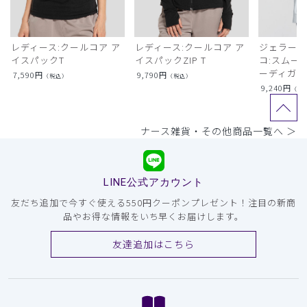
レディース:クールコア ア
レディース:クールコア ア
ジェラート
イスパックT
イスパックZIP T
コ:スムー
ーディガン
7,590
円
9,790
円
（税込）
（税込）
9,240
円
（税
ナース雑貨・その他商品一覧へ ＞
LINE公式アカウント
友だち追加で今すぐ使える550円クーポンプレゼント！注目の新商
品やお得な情報をいち早くお届けします。
友達追加はこちら