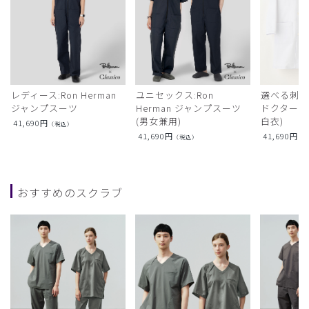
レディース:Ron Herman
ユニセックス:Ron
選べる刺繍:R
ジャンプスーツ
Herman ジャンプスーツ
ドクターコ
(男女兼用)
白衣)
41,690
円
（税込）
41,690
円
41,690
円
（税込）
（
おすすめのスクラブ