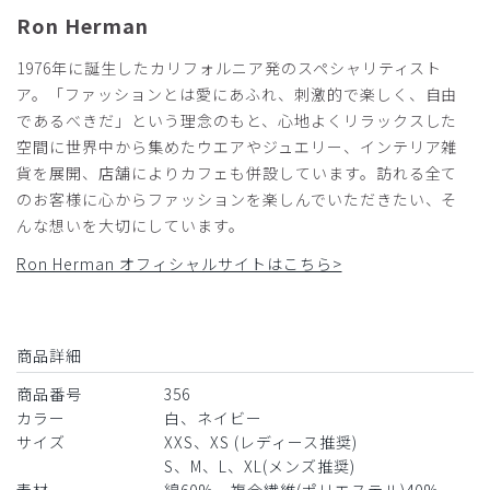
Ron Herman
1976年に誕生したカリフォルニア発のスペシャリティスト
2025-05-02
ア。「ファッションとは愛にあふれ、刺激的で楽しく、自由
ご購入者様
であるべきだ」という理念のもと、心地よくリラックスした
購入確認済み
空間に世界中から集めたウエアやジュエリー、インテリア雑
年齢:
40代
身長:
171-175cm
体重:
71-75kg
貨を展開、店舗によりカフェも併設しています。訪れる全て
ネイビーの白衣は稀で斬新なアイデアと思い購入したが、ご
のお客様に心からファッションを楽しんでいただきたい、そ
わごわ感があり自由診療やクリニックだと使えるかもしれな
んな想いを大切にしています。
いが、あまり他だと使い用がないかも、、私服ジャケットと
Ron Herman オフィシャルサイトはこちら>
してもあまり使えないかな
商品：
356Ron Herman ショートコート(男女兼用白衣・
刺繍色 ゴールド、ネイビー、オフホワイト)/ネイビー/L
商品詳細
役に立った
0
商品番号
356
カラー
白、ネイビー
サイズ
XXS、XS (レディース推奨)
​1
​2
​3
S、M、L、XL(メンズ推奨)