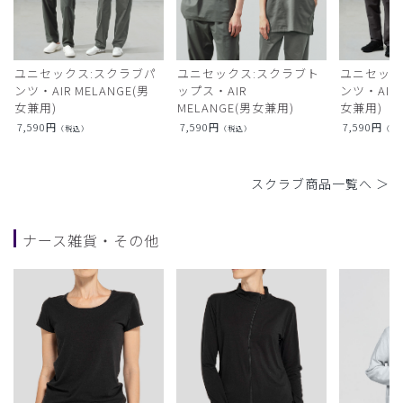
ユニセックス:スクラブパ
ユニセックス:スクラブト
ユニセック
ンツ・AIR MELANGE(男
ップス・AIR
ンツ・AIR L
女兼用)
MELANGE(男女兼用)
女兼用)
7,590
円
7,590
円
7,590
円
（税込）
（税込）
（税
スクラブ商品一覧へ ＞
ナース雑貨・その他