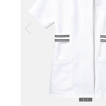
1
/
8