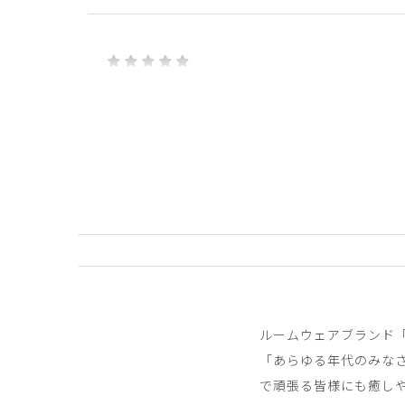
デデ様
購入確認済み
年齢:
20代
身長:
156-160cm
体重:
46-50kg
生地がしっかりしていて着心地が良かったです。デ
商品：
601ジェラート ピケ&クラシコ 白衣:ライ
役に立った
0
m様
購入確認済み
ルームウェアブランド「
年齢:
60代
身長:
156-160cm
体重:
56-60kg
「あらゆる年代のみな
素材が良質で、着心地が良く、デザインが上品です
で頑張る皆様にも癒しや
商品：
601ジェラート ピケ&クラシコ 白衣:ライ