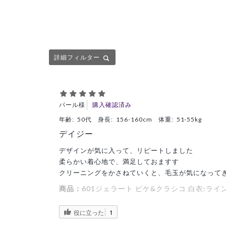
詳細フィルター
パール様
購入確認済み
年齢:
50代
身長:
156-160cm
体重:
51-55kg
デイジー
デザインが気に入って、リピートしました
柔らかい着心地で、満足しておますす
クリーニングをかさねていくと、毛玉が気になって
商品：
601ジェラート ピケ&クラシコ 白衣:ラ
役に立った
1