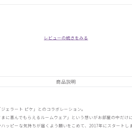
レビューの続きをみる
ザインも可愛くて気に入っています。
ンカラートップス/ミント/M
商品説明
ジェラート ピケ」とのコラボレーション。
さまに喜んでもらえるルームウェア」という想いがお部屋の中だけ
。
ハッピーな気持ちが届くよう願いをこめて、2017年にスタートし
ンカラートップス/ピンク/LL