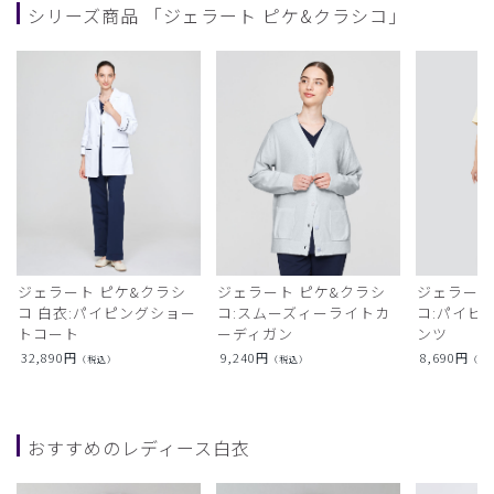
シリーズ商品 「ジェラート ピケ&クラシコ」
ジェラート ピケ&クラシ
ジェラート ピケ&クラシ
ジェラート
コ 白衣:パイピングショー
コ:スムーズィーライトカ
コ:パイピ
トコート
ーディガン
ンツ
32,890
円
9,240
円
8,690
円
（税込）
（税込）
（税
おすすめのレディース白衣