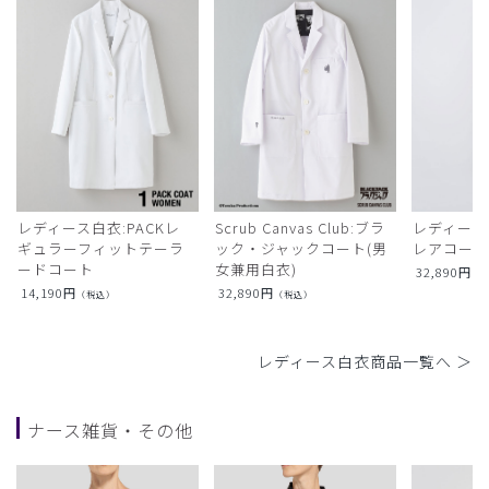
レディース白衣:PACKレ
Scrub Canvas Club:ブラ
レディース
ギュラーフィットテーラ
ック・ジャックコート(男
レアコー
ードコート
女兼用白衣)
32,890
円
（
14,190
円
32,890
円
（税込）
（税込）
レディース白衣商品一覧へ ＞
ナース雑貨・その他