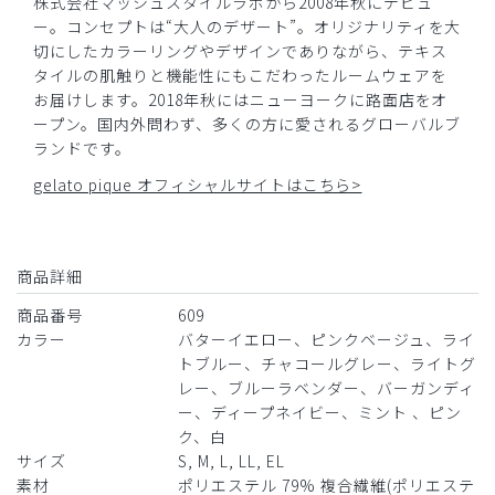
株式会社マッシュスタイルラボから2008年秋にデビュ
ー。コンセプトは“大人のデザート”。オリジナリティを大
切にしたカラーリングやデザインでありながら、テキス
2026-04-07
タイルの肌触りと機能性にもこだわったルームウェアを
FOO様
お届けします。2018年秋にはニューヨークに路面店をオ
購入確認済み
ープン。国内外問わず、多くの方に愛されるグローバルブ
年齢:
40代
身長:
161-165cm
体重:
46-50kg
ランドです。
サイズ感
小さめ
大きめ
gelato pique オフィシャルサイトはこちら>
ストレッチ感
よく伸びる
伸びない
厚さ
とても薄い
厚い
伸縮性があって、軽い
セットアップで着用のために購入しました。
商品詳細
商品番号
609
伸縮性と素材の軽さが脱ぎ着の時にとても快適で気に入って
カラー
バターイエロー、ピンクベージュ、ライ
います。
トブルー、チャコールグレー、ライトグ
商品：
609ジェラート ピケ&クラシコ:スクラブテーパー
レー、ブルーラベンダー、バーガンディ
ドパンツ/ピンクベージュ/L
ー、ディープネイビー、ミント 、ピン
ク、白
役に立った
0
サイズ
S, M, L, LL, EL
素材
ポリエステル 79% 複合繊維(ポリエステ