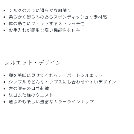
サイズ感
小さめ
大きめ
ストレッチ感
よく伸びる
伸びない
シルクのように滑らかな肌触り
厚さ
とても薄い
厚い
柔らかく膨らみのあるスポンディッシュな素材感
他の色と着た感じが違うというかかため生地だと思いまし
体の動きにフィットするストレッチ性
た。
お手入れが簡単な高い機能性を付与
商品：
609ジェラート ピケ&クラシコ:スクラブテーパー
ドパンツ/チャコールグレー/EL
役に立った
0
シルエット・デザイン
脚を美脚に見せてくれるテーパードシルエット
シンプルでどんなトップスにも合わせやすいデザイン
2026-04-12
左の腰元のロゴ刺繍
総ゴム仕様のウエスト
ご購入者様
購入確認済み
選ぶのも楽しい豊富なカラーラインナップ
年齢:
50代
身長:
156-160cm
体重:
45kg以下
サイズ感
小さめ
大きめ
ストレッチ感
よく伸びる
伸びない
厚さ
とても薄い
厚い