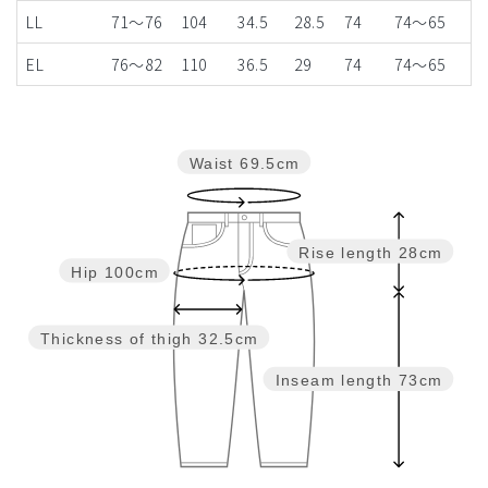
LL
71～76
104
34.5
28.5
74
74〜65
EL
76～82
110
36.5
29
74
74〜65
Waist
69.5cm
Rise length
28cm
Hip
100cm
Thickness of thigh
32.5cm
Inseam length
73cm