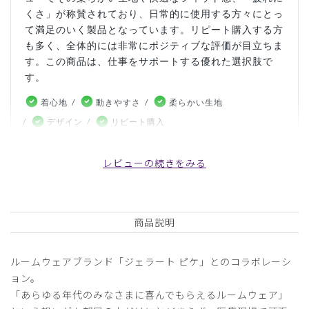
くさ」が称賛されており、日常的に使用する方々にとっ
て満足のいく製品となっています。リピート購入する方
も多く、全体的には非常にポジティブな評価が目立ちま
す。この商品は、仕事をサポートする優れた選択肢で
す。
着心地
動きやすさ
柔らかい生地
デザイン
リピート購入
こちらの内容はお客様の投稿をもとにAIが生成したものであ
り、カスタマーレビューはあくまでお客様個人の感想や意見で
レビューの続きをみる
す。本サイトの公式な見解を示すものではありません。
日付順 ↓
評価順
いいね数順
写真・動画付き順
商品説明
詳細フィルター
ルームウェアブランド「ジェラート ピケ」とのコラボレーシ
ョン。
2026-05-14
「あらゆる年代のみなさまに喜んでもらえるルームウェア」
ちょこん様