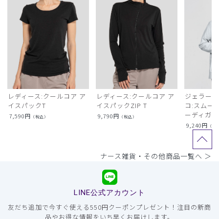
レディース:クールコア ア
レディース:クールコア ア
ジェラート
イスパックT
イスパックZIP T
コ:スムー
ーディガン
7,590
円
9,790
円
（税込）
（税込）
9,240
円
（税
ナース雑貨・その他商品一覧へ ＞
LINE公式アカウント
友だち追加で今すぐ使える550円クーポンプレゼント！注目の新商
品やお得な情報をいち早くお届けします。