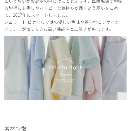
という想いがお部屋の中だけにとどまらず、医療現場で頑張
購入確認済み
る皆様にも癒しやハッピーな気持ちが届くよう願いをこめ
年齢:
50代
身長:
156-160cm
体重:
61-65kg
て、2017年にスタートしました。
サイズ感
小さめ
大きめ
ジェラート ピケならではの優しい色味や着心地とデザイン、
ストレッチ感
よく伸びる
伸びない
クラシコが培ってきた高い機能性と上質さが魅力です。
厚さ
とても薄い
厚い
とにかく動きやすい。身体の動きについてきてくれます。仕
事の効率がアップ⤴️してます。
商品：
609ジェラート ピケ&クラシコ:スクラブテーパー
ドパンツ/バーガンディー/LL
役に立った
0
2026-04-25
ご購入者様
購入確認済み
年齢:
50代
身長:
150cm以下
体重:
71-75kg
素材特徴