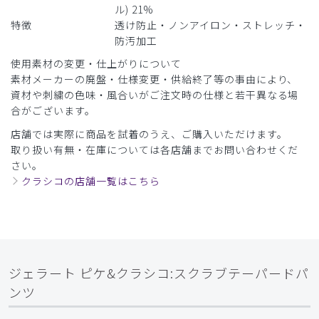
ル) 21%
特徴
透け防止・ノンアイロン・ストレッチ・
​1
​2
​3
​4
​5
​6
防汚加工
使用素材の変更・仕上がりについて
​7
​8
​9
素材メーカーの廃盤・仕様変更・供給終了等の事由により、
資材や刺繍の色味・風合いがご注文時の仕様と若干異なる場
合がございます。
店舗では実際に商品を試着のうえ、ご購入いただけます。
取り扱い有無・在庫については各店舗までお問い合わせくだ
さい。
クラシコの店舗一覧はこちら
ジェラート ピケ&クラシコ:スクラブテーパードパ
ンツ