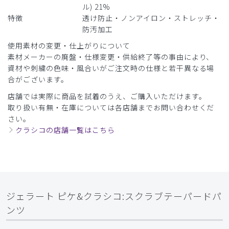
ル) 21%
特徴
透け防止・ノンアイロン・ストレッチ・
​1
​2
​3
​4
​5
​6
防汚加工
使用素材の変更・仕上がりについて
​7
​8
​9
素材メーカーの廃盤・仕様変更・供給終了等の事由により、
資材や刺繍の色味・風合いがご注文時の仕様と若干異なる場
合がございます。
店舗では実際に商品を試着のうえ、ご購入いただけます。
取り扱い有無・在庫については各店舗までお問い合わせくだ
さい。
クラシコの店舗一覧はこちら
ジェラート ピケ&クラシコ:スクラブテーパードパ
ンツ