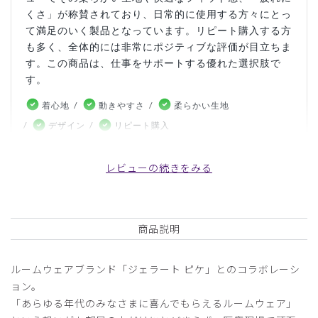
くさ」が称賛されており、日常的に使用する方々にとっ
て満足のいく製品となっています。リピート購入する方
も多く、全体的には非常にポジティブな評価が目立ちま
す。この商品は、仕事をサポートする優れた選択肢で
す。
着心地
動きやすさ
柔らかい生地
デザイン
リピート購入
こちらの内容はお客様の投稿をもとにAIが生成したものであ
り、カスタマーレビューはあくまでお客様個人の感想や意見で
レビューの続きをみる
す。本サイトの公式な見解を示すものではありません。
日付順 ↓
評価順
いいね数順
写真・動画付き順
商品説明
詳細フィルター
ルームウェアブランド「ジェラート ピケ」とのコラボレーシ
ョン。
2026-05-14
「あらゆる年代のみなさまに喜んでもらえるルームウェア」
ちょこん様