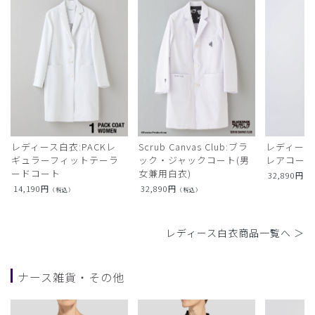
レディース白衣:PACKレ
Scrub Canvas Club:ブラ
レディース
ギュラーフィットテーラ
ック・ジャックコート(男
レアコー
ードコート
女兼用白衣)
32,890
円
（
14,190
円
32,890
円
（税込）
（税込）
レディース白衣商品一覧へ ＞
ナース雑貨・その他