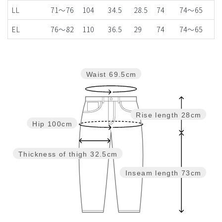
LL
71～76
104
34.5
28.5
74
74〜65
EL
76～82
110
36.5
29
74
74〜65
Waist
69.5cm
Rise length
28cm
Hip
100cm
Thickness of thigh
32.5cm
Inseam length
73cm