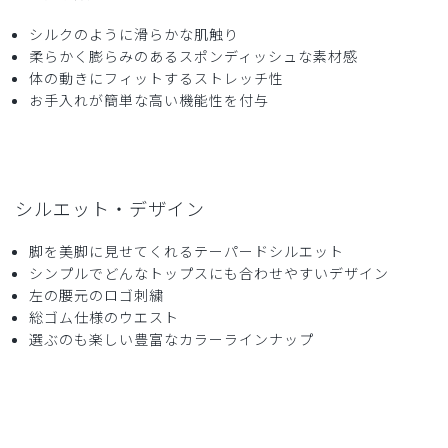
サイズ感
小さめ
大きめ
ストレッチ感
よく伸びる
伸びない
シルクのように滑らかな肌触り
厚さ
とても薄い
厚い
柔らかく膨らみのあるスポンディッシュな素材感
他の色と着た感じが違うというかかため生地だと思いまし
体の動きにフィットするストレッチ性
た。
お手入れが簡単な高い機能性を付与
商品：
609ジェラート ピケ&クラシコ:スクラブテーパー
ドパンツ/チャコールグレー/EL
役に立った
0
シルエット・デザイン
脚を美脚に見せてくれるテーパードシルエット
シンプルでどんなトップスにも合わせやすいデザイン
2026-04-12
左の腰元のロゴ刺繍
総ゴム仕様のウエスト
ご購入者様
購入確認済み
選ぶのも楽しい豊富なカラーラインナップ
年齢:
50代
身長:
156-160cm
体重:
45kg以下
サイズ感
小さめ
大きめ
ストレッチ感
よく伸びる
伸びない
厚さ
とても薄い
厚い