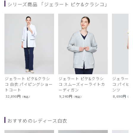
シリーズ商品 「ジェラート ピケ&クラシコ」
ジェラート ピケ&クラシ
ジェラート ピケ&クラシ
ジェラート
コ 白衣:パイピングショー
コ:スムーズィーライトカ
コ:パイピ
トコート
ーディガン
ンツ
32,890
円
9,240
円
8,690
円
（税込）
（税込）
（税
おすすめのレディース白衣