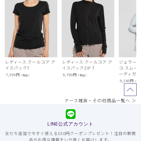
レディース:クールコア ア
レディース:クールコア ア
ジェラート
イスパックT
イスパックZIP T
コ:スムー
ーディガン
7,590
円
9,790
円
（税込）
（税込）
9,240
円
（税
ナース雑貨・その他商品一覧へ ＞
LINE公式アカウント
友だち追加で今すぐ使える550円クーポンプレゼント！注目の新商
品やお得な情報をいち早くお届けします。