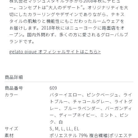
株式会社マッシュスタイルラボから2008年秋にデビュ
ー。コンセプトは“大人のデザート”。オリジナリティを大
切にしたカラーリングやデザインでありながら、テキス
2026-04-07
タイルの肌触りと機能性にもこだわったルームウェアを
FOO様
お届けします。2018年秋にはニューヨークに路面店をオ
購入確認済み
ープン。国内外問わず、多くの方に愛されるグローバルブ
年齢:
40代
身長:
161-165cm
体重:
46-50kg
ランドです。
サイズ感
小さめ
大きめ
gelato pique オフィシャルサイトはこちら>
ストレッチ感
よく伸びる
伸びない
厚さ
とても薄い
厚い
伸縮性があって、軽い
セットアップで着用のために購入しました。
商品詳細
商品番号
609
伸縮性と素材の軽さが脱ぎ着の時にとても快適で気に入って
カラー
バターイエロー、ピンクベージュ、ライ
います。
トブルー、チャコールグレー、ライトグ
商品：
609ジェラート ピケ&クラシコ:スクラブテーパー
レー、ブルーラベンダー、バーガンディ
ドパンツ/ピンクベージュ/L
ー、ディープネイビー、ミント 、ピン
ク、白
役に立った
0
サイズ
S, M, L, LL, EL
素材
ポリエステル 79% 複合繊維(ポリエステ