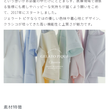
という想いがお部屋の中だけにとどまらず、医療現場で頑張
購入確認済み
る皆様にも癒しやハッピーな気持ちが届くよう願いをこめ
年齢:
50代
身長:
156-160cm
体重:
61-65kg
て、2017年にスタートしました。
サイズ感
小さめ
大きめ
ジェラート ピケならではの優しい色味や着心地とデザイン、
ストレッチ感
よく伸びる
伸びない
クラシコが培ってきた高い機能性と上質さが魅力です。
厚さ
とても薄い
厚い
とにかく動きやすい。身体の動きについてきてくれます。仕
事の効率がアップ⤴️してます。
商品：
609ジェラート ピケ&クラシコ:スクラブテーパー
ドパンツ/バーガンディー/LL
役に立った
0
2026-04-25
ご購入者様
購入確認済み
年齢:
50代
身長:
150cm以下
体重:
71-75kg
素材特徴