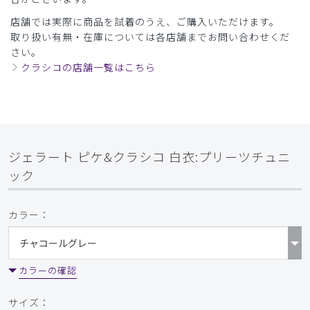
厚さ
とても薄い
厚い
店舗では実際に商品を試着のうえ、ご購入いただけます。
美スタイル
取り扱い有無・在庫については各店舗までお問い合わせくだ
さい。
身体のラインをとてもスッキリ見せてくれます。身長150台
クラシコの店舗一覧はこちら
の普通体型にMややゆとりありました。着心地の良さですの
で好みになるかと思いますが、ジャストサイズを着る方はS
でも良いかもしれません。
商品：
620ジェラート ピケ&クラシコ 白衣:プリーツチ
ュニック/チャコールグレー/M
ジェラート ピケ&クラシコ 白衣:プリーツチュニ
役に立った
0
ック
カラー：
​1
​2
​3
​4
​5
​6
​7
​8
​9
カラーの確認
サイズ：