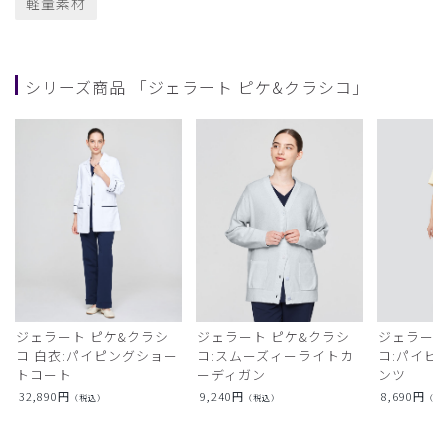
軽量素材
シリーズ商品 「ジェラート ピケ&クラシコ」
ジェラート ピケ&クラシ
ジェラート ピケ&クラシ
ジェラート
コ 白衣:パイピングショー
コ:スムーズィーライトカ
コ:パイピ
トコート
ーディガン
ンツ
32,890
円
9,240
円
8,690
円
（税込）
（税込）
（税