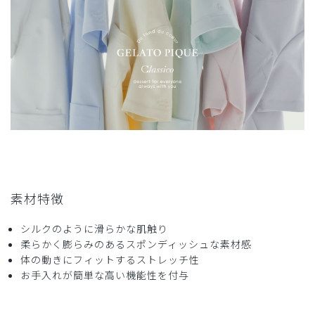
役に立った
0
2026-05-24
ご購入者様
購入確認済み
年齢:
50代
身長:
166-170cm
体重:
51-55kg
サイズ感
小さめ
大きめ
ストレッチ感
よく伸びる
伸びない
厚さ
とても薄い
厚い
素材特徴
数年前にピンクを制服として購入しました。
その時に比べると生地が変わったのか、ストレッチが効いて
シルクのように滑らかな肌触り
軽くなりました。
柔らかく膨らみのあるスポンディッシュな素材感
動きやすいです。
体の動きにフィットするストレッチ性
せっかくなのでロゴが目立つ色だったら良かったです。
お手入れが簡単な高い機能性を付与
商品：
620ジェラート ピケ&クラシコ 白衣:プリーツチ
ュニック/ホワイト×ネイビー/L