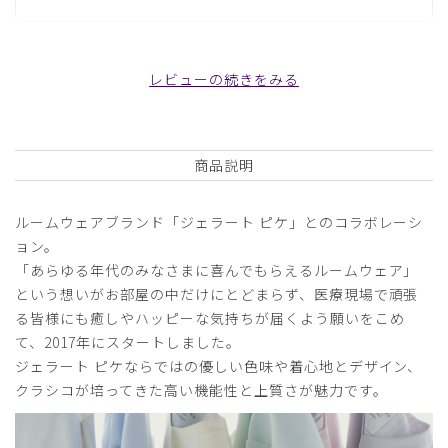
日付順 ↓
評価順
いいね数順
写真・動画付き順
レビューの続きをみる
詳細フィルター
2026-05-24
商品説明
ご購入者様
購入確認済み
ルームウェアブランド「ジェラート ピケ」とのコラボレーシ
年齢:
50代
身長:
166-170cm
体重:
51-55kg
ョン。
サイズ感
小さめ
大きめ
「あらゆる年代のみなさまに喜んでもらえるルームウェア」
ストレッチ感
よく伸びる
伸びない
という想いがお部屋の中だけにとどまらず、医療現場で頑張
厚さ
とても薄い
厚い
る皆様にも癒しやハッピーな気持ちが届くよう願いをこめ
ホワイトの洗い替えでネイビーを購入。
て、2017年にスタートしました。
サイドのプリーツの部分が白だったメリハリがあり良かった
ジェラート ピケならではの優しい色味や着心地とデザイン、
です。
クラシコが培ってきた高い機能性と上質さが魅力です。
商品：
620ジェラート ピケ&クラシコ 白衣:プリーツチ
ュニック/ディープネイビー/EL