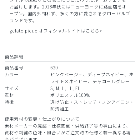
お届けします。2018年秋にはニューヨークに路面店をオ
２．新しく購入し、うれしかったのですが、折れじわがくっ
ープン。国内外問わず、多くの方に愛されるグローバルブ
きりしており、お洗濯しても消えず、アイロンをかけるとテ
ランドです。
カテカしそうだなと思いながらアイロンをかけたところ、し
わは目立たなくなりましたが、やはりテカテカしてしまいま
gelato pique オフィシャルサイトはこちら>
した。折れしわが強く残念でした。
商品：
620ジェラート ピケ&クラシコ 白衣:プリーツチ
商品詳細
ュニック/チャコールグレー/L
商品番号
620
役に立った
0
カラー
ピンクベージュ、ディープネイビー、ホ
ワイト×ネイビー、チャコールグレー
サイズ
S, M, L, LL, EL
素材
ポリエステル100%
特徴
透け防止・ストレッチ・ノンアイロン・
2026-04-09
防汚加工
ご購入者様
購入確認済み
使用素材の変更・仕上がりについて
年齢:
40代
身長:
151-155cm
体重:
46-50kg
素材メーカーの廃盤・仕様変更・供給終了等の事由により、
資材や刺繍の色味・風合いがご注文時の仕様と若干異なる場
サイズ感
小さめ
大きめ
合がございます。
ストレッチ感
よく伸びる
伸びない