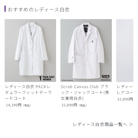
おすすめのレディース白衣
レディース白衣:PACKレ
Scrub Canvas Club:ブラ
レディース
ギュラーフィットテーラ
ック・ジャックコート(男
レアコー
ードコート
女兼用白衣)
32,890
円
（
14,190
円
32,890
円
（税込）
（税込）
レディース白衣商品一覧へ ＞