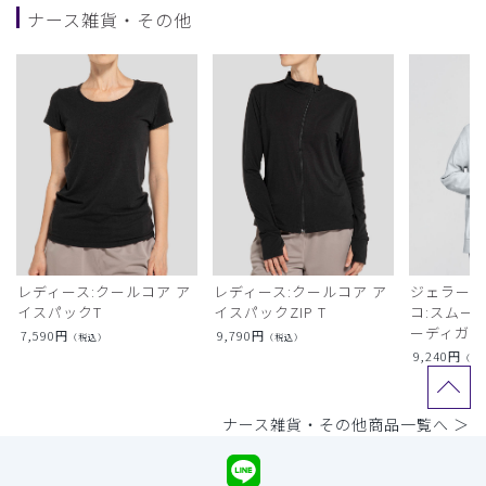
ナース雑貨・その他
レディース:クールコア ア
レディース:クールコア ア
ジェラート
イスパックT
イスパックZIP T
コ:スムー
ーディガン
7,590
円
9,790
円
（税込）
（税込）
9,240
円
（税
ナース雑貨・その他商品一覧へ ＞