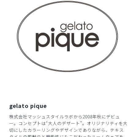
2026-04-19
まみ様
購入確認済み
年齢:
50代
身長:
156-160cm
体重:
51-55kg
サイズ感
小さめ
大きめ
ストレッチ感
よく伸びる
伸びない
厚さ
とても薄い
厚い
とても気に入り、前回同様に今回もネイビーとともに２着購
入しました。色、デザイン、丈もすべてかわいく、、生地も
着心地がよく、満足しています。
パンツもフレアーになっていて、すごくおしゃれでうれしい
です。
しかし、以下、２点気になりました。
gelato pique
１．今回、購入した理由は、１年前に購入し、週に２～３
株式会社マッシュスタイルラボから2008年秋にデビュ
回/１年とネイビーとを交互に着用していたところ、前身ご
ー。コンセプトは“大人のデザート”。オリジナリティを大
ろに毛玉が着きはじめ徐々に目立つようになり、新しく購入
切にしたカラーリングやデザインでありながら、テキス
することにしました。これまでにも他のユニフォームを着用
タイルの肌触りと機能性にもこだわったルームウェアを
してきましたが、初めての症状に驚きました。