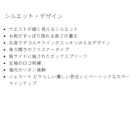
役に立った
0
シルエット・デザイン
ウエストが細く見えるシルエット
お尻がすっぽり隠れる長さの着丈
2026-04-30
丸首でデコルテラインがスッキリみえるデザイン
はな様
後ろ開きのファスナータイプ
購入確認済み
両サイドに施されたボックスプリーツ
年齢:
40代
身長:
156-160cm
左袖のロゴ刺繍
袖元のリボン装飾
サイズ感
小さめ
大きめ
ストレッチ感
よく伸びる
伸びない
ジェラート ピケらしい優しい色合いとベーシックなカラー
厚さ
とても薄い
厚い
ラインナップ
スタッフの制服に。着心地が大変良いそうです。
商品：
620ジェラート ピケ&クラシコ 白衣:プリーツチ
ュニック/チャコールグレー/M
役に立った
0