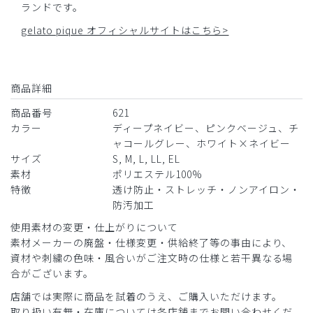
ランドです。
gelato pique オフィシャルサイトはこちら>
商品詳細
商品番号
621
カラー
ディープネイビー、ピンクベージュ、チ
ャコールグレー、ホワイト×ネイビー
サイズ
S, M, L, LL, EL
素材
ポリエステル100%
特徴
透け防止・ストレッチ・ノンアイロン・
防汚加工
使用素材の変更・仕上がりについて
素材メーカーの廃盤・仕様変更・供給終了等の事由により、
資材や刺繍の色味・風合いがご注文時の仕様と若干異なる場
合がございます。
店舗では実際に商品を試着のうえ、ご購入いただけます。
取り扱い有無・在庫については各店舗までお問い合わせくだ