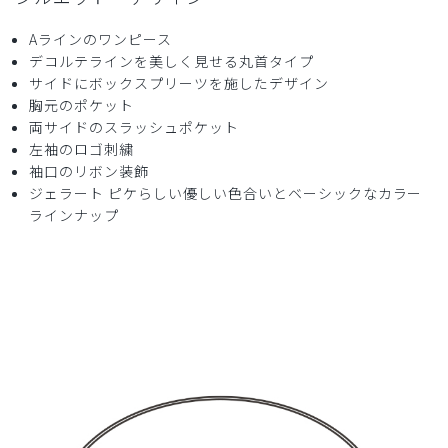
役に立った
3
Aラインのワンピース
デコルテラインを美しく見せる丸首タイプ
サイドにボックスプリーツを施したデザイン
胸元のポケット
両サイドのスラッシュポケット
2025-04-23
左袖のロゴ刺繍
ご購入者様
袖口のリボン装飾
購入確認済み
ジェラート ピケらしい優しい色合いとベーシックなカラー
年齢:
50代
身長:
156-160cm
体重:
51-55kg
ラインナップ
シワ。
たたみジワが強くてアイロンをかけましたが、シワが取れに
くい様です。
商品：
621ジェラート ピケ&クラシコ 白衣:プリーツワ
ンピース/チャコールグレー/L
役に立った
1