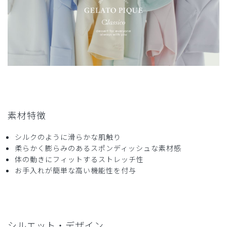
商品：
621ジェラート ピケ&クラシコ 白衣:プリーツワ
ンピース/ピンクベージュ/S
役に立った
1
2026-01-14
しろさき様
素材特徴
購入確認済み
年齢:
30代
身長:
161-165cm
体重:
46-50kg
シルクのように滑らかな肌触り
柔らかく膨らみのあるスポンディッシュな素材感
自宅サロンのユニフォームに購入しました。伸縮性があり着
体の動きにフィットするストレッチ性
心地もいいです。
お手入れが簡単な高い機能性を付与
そして何よりデザインが可愛い！
洗濯しても乾くのも早く洗いジワもできにくく扱いやすいで
す^ ^
商品：
621ジェラート ピケ&クラシコ 白衣:プリーツワ
ンピース/チャコールグレー/M
シルエット・デザイン