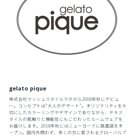
2025-04-18
ご購入者様
購入確認済み
年齢:
30代
身長:
161-165cm
体重:
66-70kg
肌触りもよく、着心地もとても良いです。
買って良かった～！
商品：
621ジェラート ピケ&クラシコ 白衣:プリーツワ
ンピース/ラベンダー×ホワイト/EL
役に立った
0
gelato pique
株式会社マッシュスタイルラボから2008年秋にデビュ
​1
​2
ー。コンセプトは“大人のデザート”。オリジナリティを大
切にしたカラーリングやデザインでありながら、テキス
タイルの肌触りと機能性にもこだわったルームウェアを
お届けします。2018年秋にはニューヨークに路面店をオ
ープン。国内外問わず、多くの方に愛されるグローバルブ