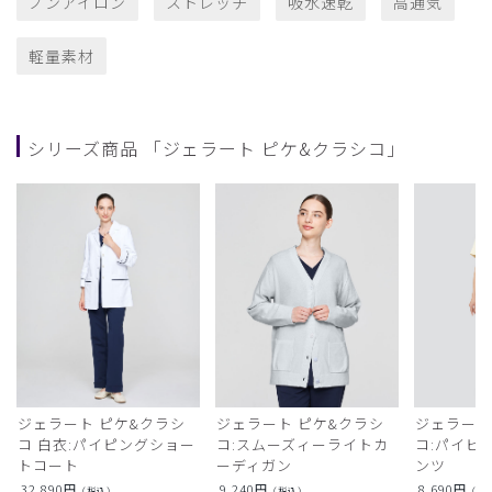
ノンアイロン
ストレッチ
吸水速乾
高通気
軽量素材
シリーズ商品 「ジェラート ピケ&クラシコ」
ジェラート ピケ&クラシ
ジェラート ピケ&クラシ
ジェラート
コ 白衣:パイピングショー
コ:スムーズィーライトカ
コ:パイピ
トコート
ーディガン
ンツ
32,890
円
9,240
円
8,690
円
（税込）
（税込）
（税