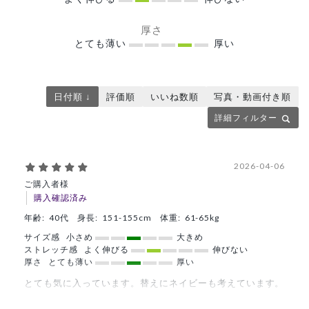
厚さ
とても薄い
厚い
日付順 ↓
評価順
いいね数順
写真・動画付き順
詳細フィルター
2026-04-06
ご購入者様
購入確認済み
年齢:
40代
身長:
151-155cm
体重:
61-65kg
サイズ感
小さめ
大きめ
ストレッチ感
よく伸びる
伸びない
厚さ
とても薄い
厚い
とても気に入っています。替えにネイビーも考えています。
商品：
621ジェラート ピケ&クラシコ 白衣:プリーツワ