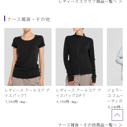
レディーススクラブ商品一覧へ ＞
ナース雑貨・その他
レディース:クールコア ア
レディース:クールコア ア
ジェラート
イスパックT
イスパックZIP T
コ:スムー
ーディガン
7,590
円
9,790
円
（税込）
（税込）
9,240
円
（税
ナース雑貨・その他商品一覧へ ＞