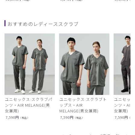
おすすめのレディーススクラブ
ユニセックス:スクラブパ
ユニセックス:スクラブト
ユニセック
ンツ・AIR MELANGE(男
ップス・AIR
ンツ・AIR L
女兼用)
MELANGE(男女兼用)
女兼用)
7,590
円
7,590
円
7,590
円
（税込）
（税込）
（税