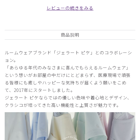
ンピース/チャコールグレー/L
レビューの続きをみる
役に立った
0
商品説明
2026-04-02
ルームウェアブランド「ジェラート ピケ」とのコラボレーシ
ぷり様
ョン。
購入確認済み
「あらゆる年代のみなさまに喜んでもらえるルームウェア」
身長:
156-160cm
体重:
45kg以下
という想いがお部屋の中だけにとどまらず、医療現場で頑張
サイズ感
小さめ
大きめ
る皆様にも癒しやハッピーな気持ちが届くよう願いをこめ
ストレッチ感
よく伸びる
伸びない
て、2017年にスタートしました。
厚さ
とても薄い
厚い
ジェラート ピケならではの優しい色味や着心地とデザイン、
サイズが大きすぎる
クラシコが培ってきた高い機能性と上質さが魅力です。
色も品があり可愛くてとてもよい。生地もしっかりしていよ
い。しかし、Sサイズなのに全体的にぶかぶか過ぎて妊婦さ
んのようにダボっとしてしまい、これでは着れないと泣く泣
く返品した次第です。スカート部分がここまでゆったり広が
らなければまだ何とか着られたかもしれません。