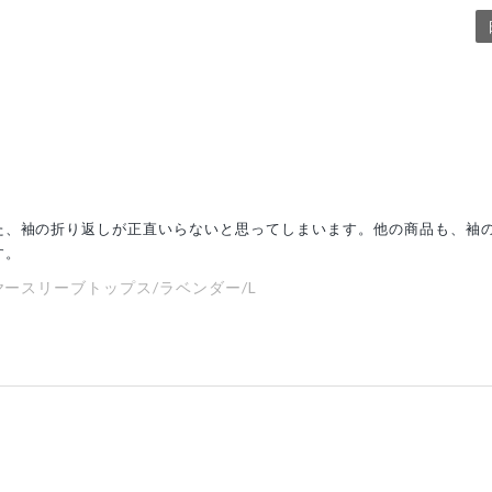
た、袖の折り返しが正直いらないと思ってしまいます。他の商品も、袖
す。
イヤースリーブトップス/ラベンダー/L