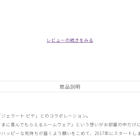
ヤースリーブトップス/ライトブルー/EL
レビューの続きをみる
商品説明
がきいているので、とても動きやすいです。
ジェラート ピケ」とのコラボレーション。
イヤースリーブトップス/ホワイト×ライトブルー/M
さまに喜んでもらえるルームウェア」という想いがお部屋の中だけ
ハッピーな気持ちが届くよう願いをこめて、2017年にスタートし