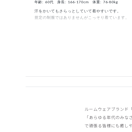
年齢:
60代
身長:
166-170cm
体重:
76-80kg
汗をかいてもさらっとしていて着やすいです。
規定の制服ではありませんがこっそり着ています。
商品：
613ジェラート ピケ&クラシコ 白衣:レイ
役に立った
0
SOL様
購入確認済み
年齢:
40代
身長:
161-165cm
体重:
51-55kg
動きやすい
サイズも丁度良く、生地もサラサラしてストレッチ
ルームウェアブランド「
商品：
613ジェラート ピケ&クラシコ 白衣:レ
「あらゆる年代のみな
役に立った
0
で頑張る皆様にも癒しや