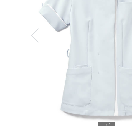
1
/
7