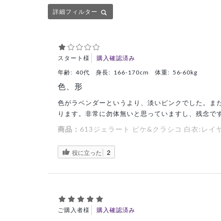
詳細フィルター
スタート様
購入確認済み
年齢:
40代
身長:
166-170cm
体重:
56-60kg
色、形
色がラベンダーというより、淡いピンクでした。ま
ります。非常に勿体無いと思っていますし、残念で
商品：
613ジェラート ピケ&クラシコ 白衣:レ
役に立った
2
ご購入者様
購入確認済み