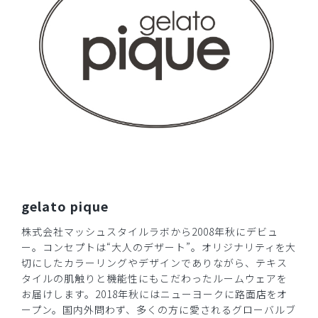
2025-04-18
ご購入者様
購入確認済み
年齢:
30代
身長:
161-165cm
体重:
66-70kg
肌触りもよく、着心地もとても良いです。
買って良かった～！
商品：
621ジェラート ピケ&クラシコ 白衣:プリーツワ
ンピース/ラベンダー×ホワイト/EL
役に立った
0
gelato pique
株式会社マッシュスタイルラボから2008年秋にデビュ
​1
​2
ー。コンセプトは“大人のデザート”。オリジナリティを大
切にしたカラーリングやデザインでありながら、テキス
タイルの肌触りと機能性にもこだわったルームウェアを
お届けします。2018年秋にはニューヨークに路面店をオ
ープン。国内外問わず、多くの方に愛されるグローバルブ