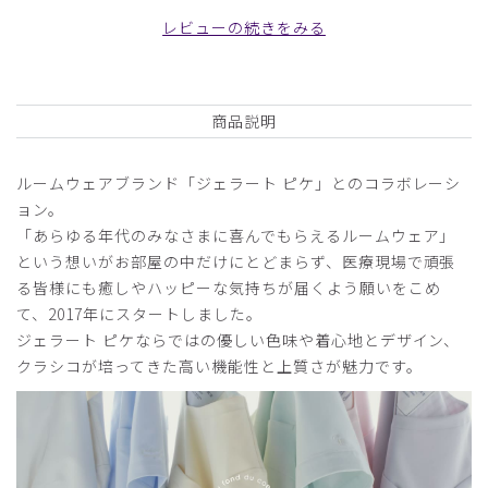
ンピース/チャコールグレー/L
レビューの続きをみる
役に立った
0
商品説明
2026-04-02
ルームウェアブランド「ジェラート ピケ」とのコラボレーシ
ぷり様
ョン。
購入確認済み
「あらゆる年代のみなさまに喜んでもらえるルームウェア」
身長:
156-160cm
体重:
45kg以下
という想いがお部屋の中だけにとどまらず、医療現場で頑張
サイズ感
小さめ
大きめ
る皆様にも癒しやハッピーな気持ちが届くよう願いをこめ
ストレッチ感
よく伸びる
伸びない
て、2017年にスタートしました。
厚さ
とても薄い
厚い
ジェラート ピケならではの優しい色味や着心地とデザイン、
サイズが大きすぎる
クラシコが培ってきた高い機能性と上質さが魅力です。
色も品があり可愛くてとてもよい。生地もしっかりしていよ
い。しかし、Sサイズなのに全体的にぶかぶか過ぎて妊婦さ
んのようにダボっとしてしまい、これでは着れないと泣く泣
く返品した次第です。スカート部分がここまでゆったり広が
らなければまだ何とか着られたかもしれません。