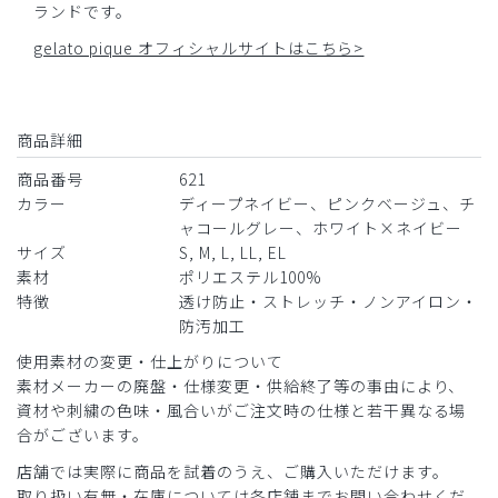
ランドです。
gelato pique オフィシャルサイトはこちら>
商品詳細
商品番号
621
カラー
ディープネイビー、ピンクベージュ、チ
ャコールグレー、ホワイト×ネイビー
サイズ
S, M, L, LL, EL
素材
ポリエステル100%
特徴
透け防止・ストレッチ・ノンアイロン・
防汚加工
使用素材の変更・仕上がりについて
素材メーカーの廃盤・仕様変更・供給終了等の事由により、
資材や刺繍の色味・風合いがご注文時の仕様と若干異なる場
合がございます。
店舗では実際に商品を試着のうえ、ご購入いただけます。
取り扱い有無・在庫については各店舗までお問い合わせくだ