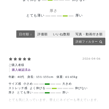
厚さ
とても薄い
厚い
日付順 ↓
評価順
いいね数順
写真・動画付き順
詳細フィルター
2026-04-06
ご購入者様
購入確認済み
年齢:
40代
身長:
151-155cm
体重:
61-65kg
サイズ感
小さめ
大きめ
ストレッチ感
よく伸びる
伸びない
厚さ
とても薄い
厚い
とても気に入っています。替えにネイビーも考えています。
商品：
621ジェラート ピケ&クラシコ 白衣:プリーツワ