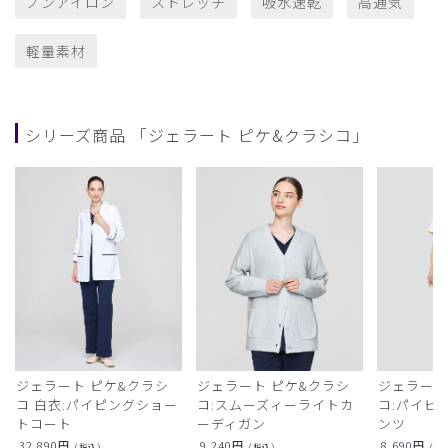
ノンアイロン
ストレッチ
吸水速乾
高通気
軽量素材
シリーズ商品 「ジェラート ピケ&クラシコ」
ジェラート ピケ&クラシ
ジェラート ピケ&クラシ
ジェラート
コ 白衣:パイピングショー
コ:スムーズィーライトカ
コ:パイピ
トコート
ーディガン
ンツ
32,890
円
9,240
円
8,690
円
（税込）
（税込）
（税