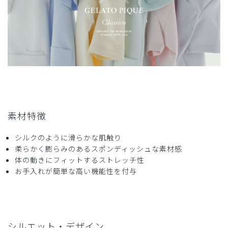
商品：
621ジェラート ピケ&クラシコ 白衣:プリーツワ
ンピース/ピンクベージュ/S
役に立った
1
2026-01-14
しろさき様
素材特徴
購入確認済み
年齢:
30代
身長:
161-165cm
体重:
46-50kg
シルクのように滑らかな肌触り
柔らかく膨らみのあるスポンディッシュな素材感
自宅サロンのユニフォームに購入しました。伸縮性があり着
体の動きにフィットするストレッチ性
心地もいいです。
お手入れが簡単な高い機能性を付与
そして何よりデザインが可愛い！
洗濯しても乾くのも早く洗いジワもできにくく扱いやすいで
す^ ^
商品：
621ジェラート ピケ&クラシコ 白衣:プリーツワ
ンピース/チャコールグレー/M
シルエット・デザイン