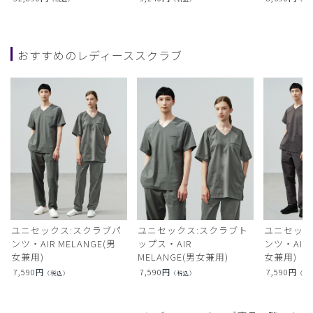
おすすめのレディーススクラブ
ユニセックス:スクラブパ
ユニセックス:スクラブト
ユニセック
ンツ・AIR MELANGE(男
ップス・AIR
ンツ・AIR L
女兼用)
MELANGE(男女兼用)
女兼用)
7,590
円
7,590
円
7,590
円
（税込）
（税込）
（税