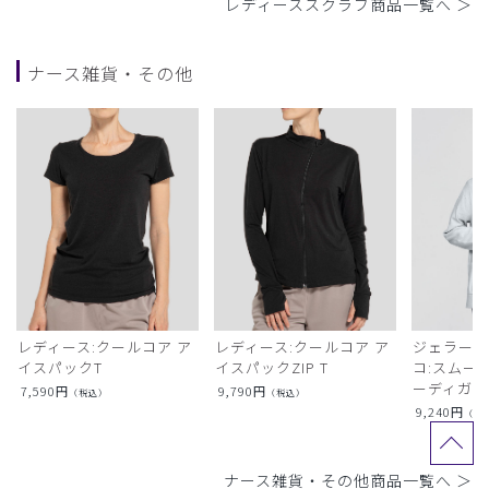
レディーススクラブ商品一覧へ ＞
ナース雑貨・その他
レディース:クールコア ア
レディース:クールコア ア
ジェラート
イスパックT
イスパックZIP T
コ:スムー
ーディガン
7,590
円
9,790
円
（税込）
（税込）
9,240
円
（税
ナース雑貨・その他商品一覧へ ＞