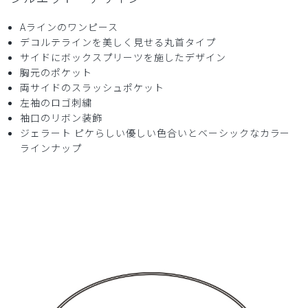
役に立った
3
Aラインのワンピース
デコルテラインを美しく見せる丸首タイプ
サイドにボックスプリーツを施したデザイン
胸元のポケット
両サイドのスラッシュポケット
2025-04-23
左袖のロゴ刺繍
ご購入者様
袖口のリボン装飾
購入確認済み
ジェラート ピケらしい優しい色合いとベーシックなカラー
年齢:
50代
身長:
156-160cm
体重:
51-55kg
ラインナップ
シワ。
たたみジワが強くてアイロンをかけましたが、シワが取れに
くい様です。
商品：
621ジェラート ピケ&クラシコ 白衣:プリーツワ
ンピース/チャコールグレー/L
役に立った
1