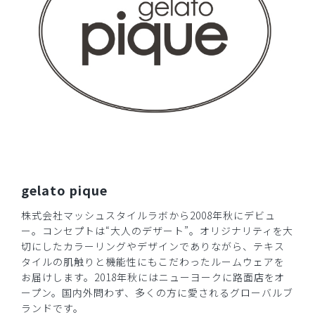
商品：
633ジェラート ピケ&クラシコ 白衣:フォーライ
ンスリーブワンピース/ピンク/L
役に立った
0
​1
​2
​3
gelato pique
株式会社マッシュスタイルラボから2008年秋にデビュ
ー。コンセプトは“大人のデザート”。オリジナリティを大
切にしたカラーリングやデザインでありながら、テキス
タイルの肌触りと機能性にもこだわったルームウェアを
お届けします。2018年秋にはニューヨークに路面店をオ
ープン。国内外問わず、多くの方に愛されるグローバルブ
ランドです。