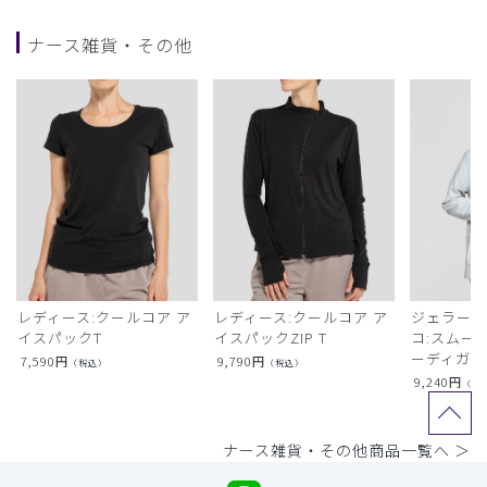
ナース雑貨・その他
レディース:クールコア ア
レディース:クールコア ア
ジェラート
イスパックT
イスパックZIP T
コ:スムー
ーディガン
7,590
円
9,790
円
（税込）
（税込）
9,240
円
（税
ナース雑貨・その他商品一覧へ ＞