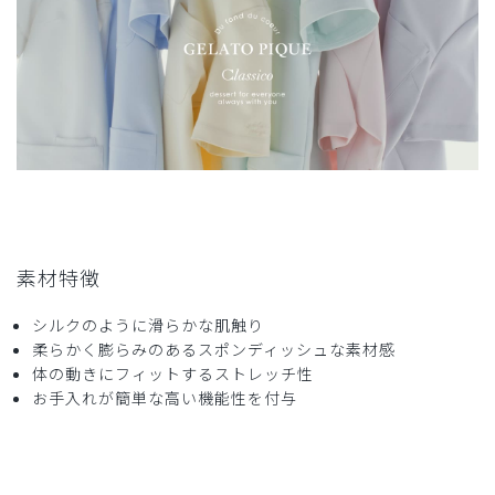
着ていて楽に動けます
最近のワンピースタイプは体にそったラインの物が多く年齢
的にも伸縮性があっても抵抗感があったのですが椅子に座っ
たり立ち上がってたりが多いクリニックでの仕事ですとこの
くらい余裕あるワンピースの方が断然動きやすいです。
中々ないので色違いで購入させて頂きました。素材も透ける
ことはなく上に羽織る物で季節調整できます。またコラボし
て作って頂きたいです。
商品：
633ジェラート ピケ&クラシコ 白衣:フォーライ
ンスリーブワンピース/ピンク/LL
素材特徴
役に立った
0
シルクのように滑らかな肌触り
柔らかく膨らみのあるスポンディッシュな素材感
体の動きにフィットするストレッチ性
お手入れが簡単な高い機能性を付与
2024-09-08
ご購入者様
購入確認済み
年齢:
20代
身長:
151-155cm
体重:
51-55kg