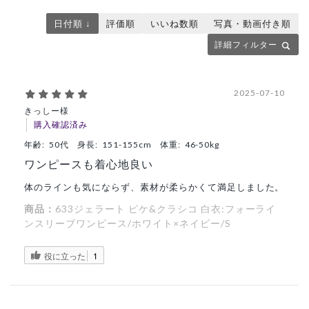
日付順 ↓
評価順
いいね数順
写真・動画付き順
詳細フィルター
2025-07-10
きっしー様
購入確認済み
年齢:
50代
身長:
151-155cm
体重:
46-50kg
ワンピースも着心地良い
体のラインも気にならず、素材が柔らかくて満足しました。
商品：
633ジェラート ピケ&クラシコ 白衣:フォーライ
ンスリーブワンピース/ホワイト×ネイビー/S
役に立った
1