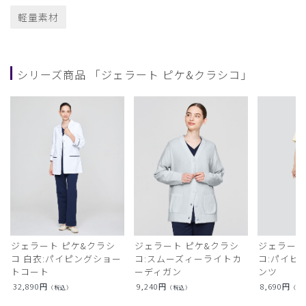
軽量素材
シリーズ商品 「ジェラート ピケ&クラシコ」
ジェラート ピケ&クラシ
ジェラート ピケ&クラシ
ジェラート
コ 白衣:パイピングショー
コ:スムーズィーライトカ
コ:パイピ
トコート
ーディガン
ンツ
32,890
円
9,240
円
8,690
円
（税込）
（税込）
（税