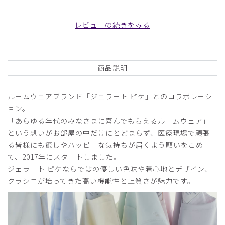
2025-06-22
ご購入者様
レビューの続きをみる
購入確認済み
40代半ばで色味が若すぎるかなと思いましたが、そんなこ
とはなくとても優しいミントグリーンで私の好みに合ってま
商品説明
した。
シルエットもキレイで満足です。
ルームウェアブランド「ジェラート ピケ」とのコラボレーシ
商品：
633ジェラート ピケ&クラシコ 白衣:フォーライ
ンスリーブワンピース/ミント/L
ョン。
「あらゆる年代のみなさまに喜んでもらえるルームウェア」
役に立った
0
という想いがお部屋の中だけにとどまらず、医療現場で頑張
る皆様にも癒しやハッピーな気持ちが届くよう願いをこめ
て、2017年にスタートしました。
ジェラート ピケならではの優しい色味や着心地とデザイン、
2024-10-15
クラシコが培ってきた高い機能性と上質さが魅力です。
ご購入者様
購入確認済み
年齢:
50代
身長:
151-155cm
体重:
56-60kg