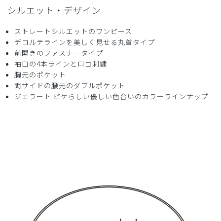
シルエット・デザイン
少し丈が長かったけど
デザインが可愛くて良いです。
ストレートシルエットのワンピース
生地も柔らかく、着やすいです！
デコルテラインを美しく見せる丸首タイプ
商品：
633ジェラート ピケ&クラシコ 白衣:フォーライ
前開きのファスナータイプ
ンスリーブワンピース/ミント/M
袖口の4本ラインとロゴ刺繍
胸元のポケット
役に立った
0
両サイドの腰元のダブルポケット
ジェラート ピケらしい優しい色合いのカラーラインナップ
2024-08-18
あけみん様
購入確認済み
年齢:
60代
身長:
151-155cm
体重:
56-60kg
襟なしのナース服
襟なしのナース服を探していて、とても可愛いのをみつけて
購入しました。
着心地も良く、気に入っています。