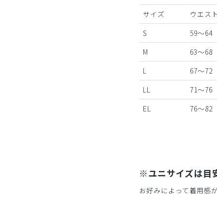
サイズ
ウエスト
S
59～64
M
63～68
L
67～72
LL
71～76
EL
76～82
※ユニサイズは目
お好みによって着用感