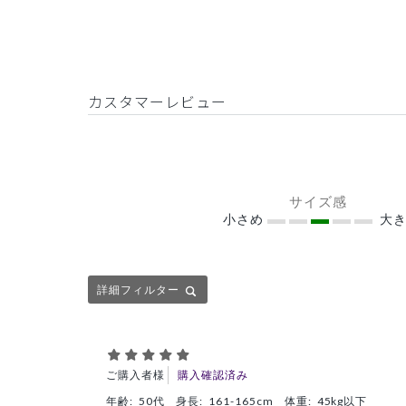
カスタマーレビュー
サイズ感
小さめ
大き
詳細フィルター
ご購入者様
購入確認済み
年齢:
50代
身長:
161-165cm
体重:
45kg以下