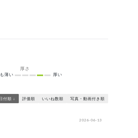
厚さ
ても薄い
厚い
日付順 ↓
評価順
いいね数順
写真・動画付き順
2026-06-13