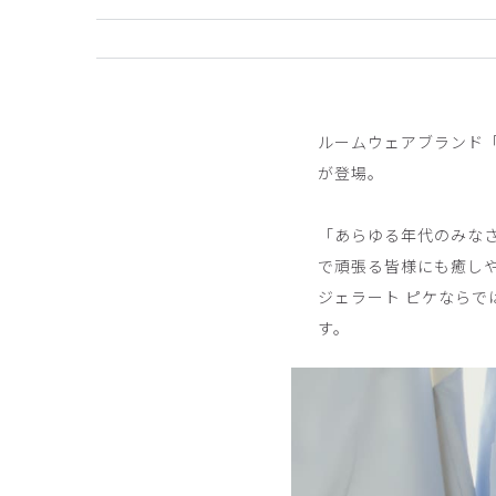
ご購入者様
購入確認済み
ルームウェアブランド
工業洗濯対応のせいでしょうか、とってもゴワゴワ
が登場。
商品：
659ジェラート ピケ&クラシコ:スクラブ
「あらゆる年代のみな
役に立った
0
で頑張る皆様にも癒しや
ジェラート ピケなら
す。
ご購入者様
購入確認済み
年齢:
50代
身長:
151-155cm
体重:
45kg以下
白色を購入しましたが生地もなめらかで履き心地が
商品：
659ジェラート ピケ&クラシコ:スクラブテ