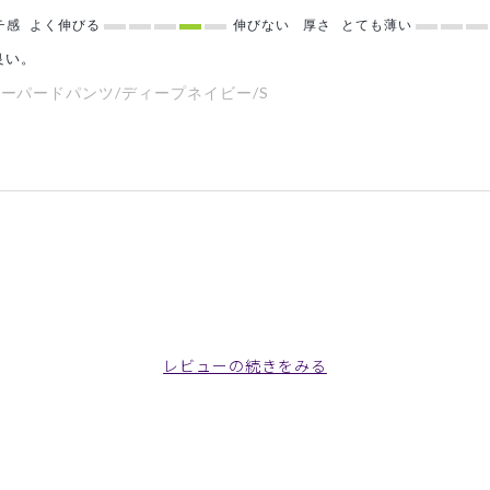
チ感
よく伸びる
伸びない
厚さ
とても薄い
良い。
テーパードパンツ/ディープネイビー/S
レビューの続きをみる
たい位透けない、シワも気にならずに洗濯しても乾きも早くて最高に良
購入しました。
ーパードパンツ/白/EL