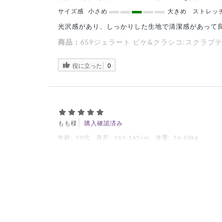
サイズ感
小さめ
大きめ
ストレッ
光沢感があり、しっかりした生地で清潔感があって
商品：
659ジェラート ピケ&クラシコ:スクラブ
役に立った
0
もも様
購入確認済み
年齢:
50代
身長:
161-165cm
体重:
56-60kg
透けないのが良いです
1着白上下で試しに購入したら、まったくと断言し
のですがコレは当たりでした、洗い替えでリピート
商品：
659ジェラート ピケ&クラシコ:スクラブテ
役に立った
0