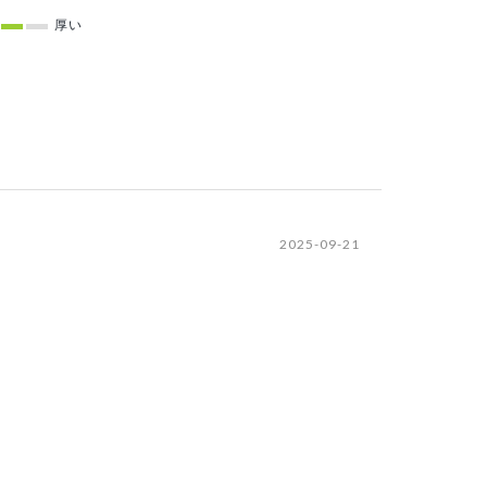
厚い
2025-09-21
いです、他の商品を通販で購入しては失敗も多かった