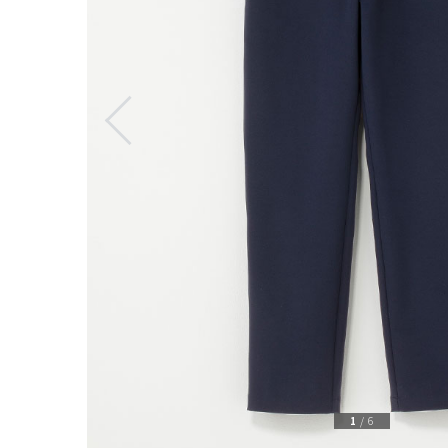
1
/
6