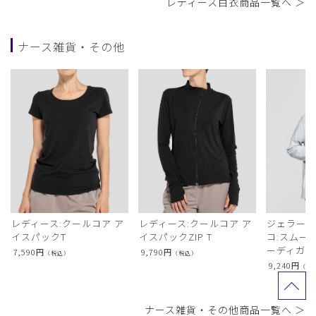
レディース白衣商品一覧へ ＞
ナース雑貨・その他
レディース:クールコア ア
レディース:クールコア ア
ジェラート
イスパックT
イスパックZIP T
コ:スムー
ーディガン
7,590
円
9,790
円
（税込）
（税込）
9,240
円
（税
ナース雑貨・その他商品一覧へ ＞