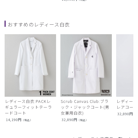
おすすめのレディース白衣
レディース白衣:PACKレ
Scrub Canvas Club:ブラ
レディース
ギュラーフィットテーラ
ック・ジャックコート(男
レアコー
ードコート
女兼用白衣)
32,890
円
（
14,190
円
32,890
円
（税込）
（税込）