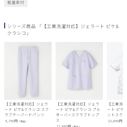
軽量素材
シリーズ商品 「【工業洗濯対応】ジェラート ピケ&
クラシコ」
【工業洗濯対応】ジェラ
【工業洗濯対応】ジェラ
【工業洗
ート ピケ&クラシコ:スク
ート ピケ&クラシコ:プル
ート ピケ
ラブテーパードパンツ
オーバースクラブトップ
ントスク
ス
9,790
円
13,090
円
（税込）
（
11,990
円
（税込）