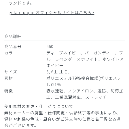
ランドです。
gelato pique オフィシャルサイトはこちら>
商品詳細
商品番号
660
カラー
ディープネイビー、バーガンディー、ブ
ルーラベンダー×ホワイト、ホワイト×
ネイビー
サイズ
S,M,L,LL,EL
素材
ポリエステル79%複合繊維(ポリエステ
ル)21%
特徴
吸水速乾、ノンアイロン、透防、防汚加
工、工業洗濯対応、ストレッチ
使用素材の変更・仕上がりについて
素材メーカーの廃盤・仕様変更・供給終了等の事由により、
資材や刺繍の色味・風合いがご注文時の仕様と若干異なる場
合がございます。