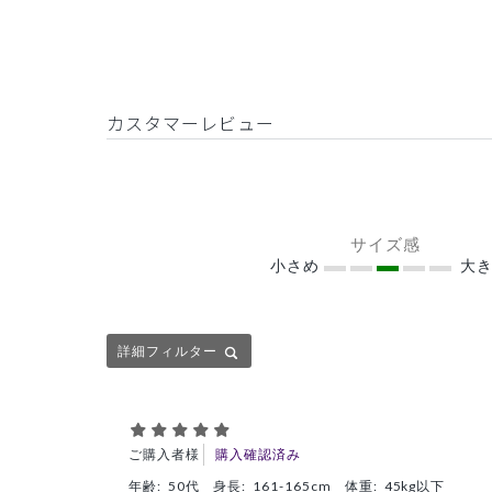
カスタマーレビュー
サイズ感
小さめ
大き
詳細フィルター
ご購入者様
購入確認済み
年齢:
50代
身長:
161-165cm
体重:
45kg以下