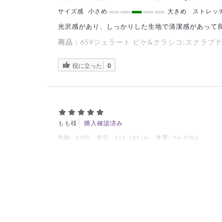
サイズ感
小さめ
大きめ
ストレッ
光沢感があり、しっかりした生地で清潔感があって
商品：
659ジェラート ピケ&クラシコ:スクラブ
役に立った
0
もも様
購入確認済み
年齢:
50代
身長:
161-165cm
体重:
56-60kg
透けないのが良いです
1着白上下で試しに購入したら、まったくと断言し
のですがコレは当たりでした、洗い替えでリピート
商品：
659ジェラート ピケ&クラシコ:スクラブテ
役に立った
0