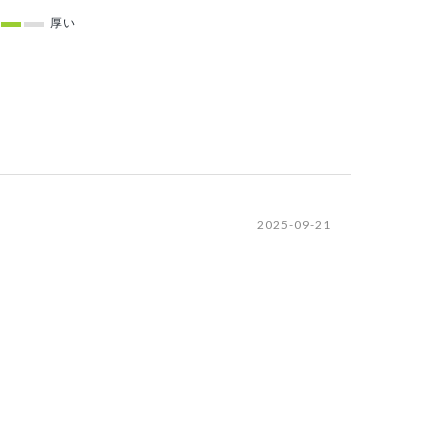
厚い
2025-09-21
いです、他の商品を通販で購入しては失敗も多かった