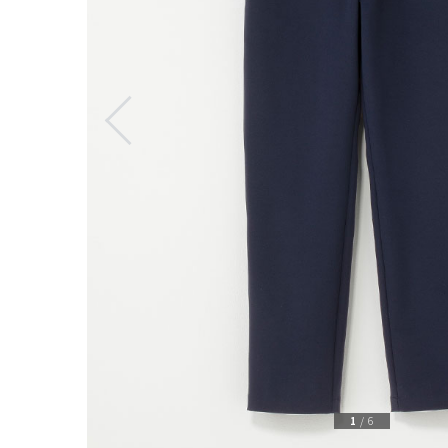
1
/
6