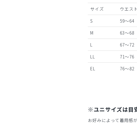
サイズ
ウエスト
S
59～64
M
63～68
L
67～72
LL
71～76
EL
76～82
※ユニサイズは目
お好みによって着用感