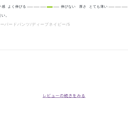
チ感
よく伸びる
伸びない
厚さ
とても薄い
良い。
テーパードパンツ/ディープネイビー/S
レビューの続きをみる
たい位透けない、シワも気にならずに洗濯しても乾きも早くて最高に良
購入しました。
ーパードパンツ/白/EL