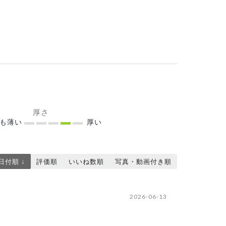
厚さ
ても薄い
厚い
日付順 ↓
評価順
いいね数順
写真・動画付き順
2026-06-13