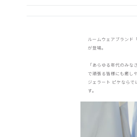
ご購入者様
購入確認済み
ルームウェアブランド
工業洗濯対応のせいでしょうか、とってもゴワゴワ
が登場。
商品：
659ジェラート ピケ&クラシコ:スクラブ
「あらゆる年代のみな
役に立った
0
で頑張る皆様にも癒しや
ジェラート ピケなら
す。
ご購入者様
購入確認済み
年齢:
50代
身長:
151-155cm
体重:
45kg以下
白色を購入しましたが生地もなめらかで履き心地が
商品：
659ジェラート ピケ&クラシコ:スクラブテ