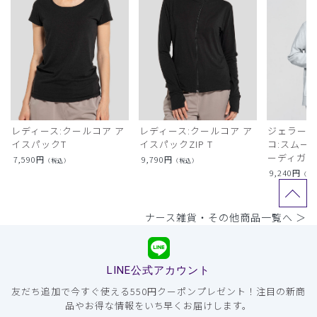
レディース:クールコア ア
レディース:クールコア ア
ジェラート
イスパックT
イスパックZIP T
コ:スムー
ーディガン
7,590
円
9,790
円
（税込）
（税込）
9,240
円
（税
ナース雑貨・その他商品一覧へ ＞
LINE公式アカウント
友だち追加で今すぐ使える550円クーポンプレゼント！注目の新商
品やお得な情報をいち早くお届けします。