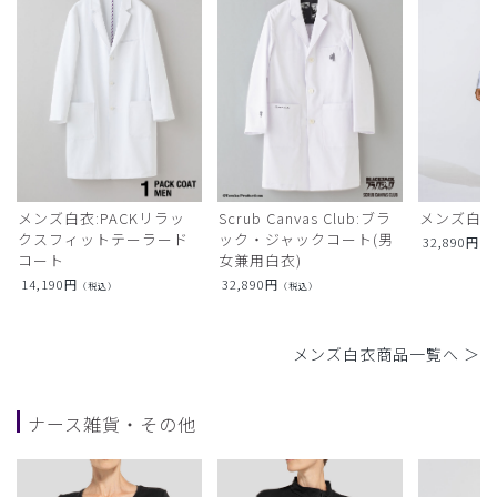
メンズ白衣:PACKリラッ
Scrub Canvas Club:ブラ
メンズ白衣
クスフィットテーラード
ック・ジャックコート(男
32,890
円
（
コート
女兼用白衣)
14,190
円
32,890
円
（税込）
（税込）
メンズ白衣商品一覧へ ＞
ナース雑貨・その他