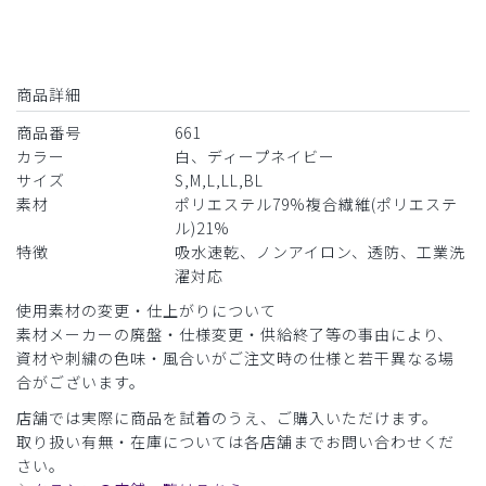
商品詳細
商品番号
661
カラー
白、ディープネイビー
サイズ
S,M,L,LL,BL
素材
ポリエステル79%複合繊維(ポリエステ
ル)21%
特徴
吸水速乾、ノンアイロン、透防、工業洗
濯対応
使用素材の変更・仕上がりについて
素材メーカーの廃盤・仕様変更・供給終了等の事由により、
資材や刺繍の色味・風合いがご注文時の仕様と若干異なる場
合がございます。
店舗では実際に商品を試着のうえ、ご購入いただけます。
取り扱い有無・在庫については各店舗までお問い合わせくだ
さい。