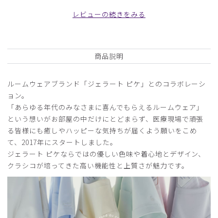
ブトップス/バターイエロー/S
レビューの続きをみる
役に立った
0
商品説明
2026-02-26
ルームウェアブランド「ジェラート ピケ」とのコラボレーシ
ご購入者様
ョン。
購入確認済み
「あらゆる年代のみなさまに喜んでもらえるルームウェア」
年齢:
40代
身長:
156-160cm
体重:
46-50kg
という想いがお部屋の中だけにとどまらず、医療現場で頑張
一度購入した物ですが、とてもよかったので制服で取り入れ
る皆様にも癒しやハッピーな気持ちが届くよう願いをこめ
ました。
て、2017年にスタートしました。
ジェラート ピケならではの優しい色味や着心地とデザイン、
商品：
671ジェラート ピケ&クラシコ:パイピングスクラ
クラシコが培ってきた高い機能性と上質さが魅力です。
ブトップス/チャコールグレー/M
役に立った
1