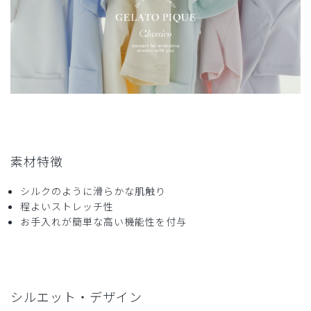
2025-11-02
ご購入者様
購入確認済み
年齢:
50代
身長:
161-165cm
体重:
56-60kg
良い感じです
初めてのスクラブ購入です。
なるべくホッとできる印象の物で、着やすい前開きタイプを
探していてたどり着きました。
素材特徴
思っていた通りの優しい色合いで、柔らかい肌触りの生地の
スクラブでした。
シルクのように滑らかな肌触り
Ｌサイズは、私には少し大きめでしたが、動きやすさやイン
程よいストレッチ性
ナーを着る事を考えると良かったと思います。
お手入れが簡単な高い機能性を付与
商品：
671ジェラート ピケ&クラシコ:パイピングスクラ
ブトップス/ピンクベージュ/L
役に立った
4
シルエット・デザイン