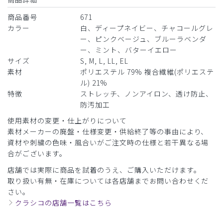
商品番号
671
カラー
白、ディープネイビー、チャコールグレ
ー、ピンクベージュ、ブルーラベンダ
ー、ミント、バターイエロー
サイズ
S, M, L, LL, EL
素材
ポリエステル 79% 複合繊維(ポリエステ
ル) 21%
特徴
ストレッチ、ノンアイロン、透け防止、
防汚加工
使用素材の変更・仕上がりについて
素材メーカーの廃盤・仕様変更・供給終了等の事由により、
資材や刺繍の色味・風合いがご注文時の仕様と若干異なる場
合がございます。
店舗では実際に商品を試着のうえ、ご購入いただけます。
取り扱い有無・在庫については各店舗までお問い合わせくだ
さい。
クラシコの店舗一覧はこちら