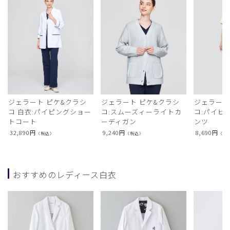
ジェラート ピケ&クラシ
ジェラート ピケ&クラシ
ジェラート
コ 白衣:パイピングショー
コ:スムーズィーライトカ
コ:パイピ
トコート
ーディガン
ンツ
32,890
円
9,240
円
8,690
円
（税込）
（税込）
（税
おすすめのレディース白衣