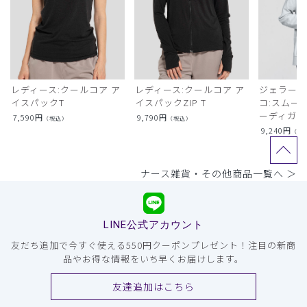
レディース:クールコア ア
レディース:クールコア ア
ジェラート
イスパックT
イスパックZIP T
コ:スムー
ーディガン
7,590
円
9,790
円
（税込）
（税込）
9,240
円
（税
ナース雑貨・その他商品一覧へ ＞
LINE公式アカウント
友だち追加で今すぐ使える550円クーポンプレゼント！注目の新商
品やお得な情報をいち早くお届けします。
友達追加はこちら