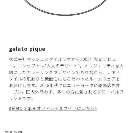
生地の肌触りが良くて着やすいです。大きめボタンがアクセ
ントになってかわいいです。
商品：
671ジェラート ピケ&クラシコ:パイピングスクラ
ブトップス/ディープネイビー/L
役に立った
4
gelato pique
株式会社マッシュスタイルラボから2008年秋にデビュ
​1
​2
ー。コンセプトは“大人のデザート”。オリジナリティを大
切にしたカラーリングやデザインでありながら、テキス
タイルの肌触りと機能性にもこだわったルームウェアを
お届けします。2018年秋にはニューヨークに路面店をオ
ープン。国内外問わず、多くの方に愛されるグローバルブ
ランドです。
gelato pique オフィシャルサイトはこちら>
商品詳細