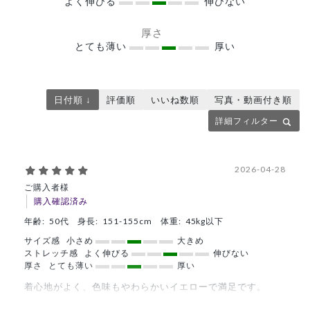
よく伸びる
伸びない
厚さ
とても薄い
厚い
日付順 ↓
評価順
いいね数順
写真・動画付き順
詳細フィルター
2026-04-28
ご購入者様
購入確認済み
年齢:
50代
身長:
151-155cm
体重:
45kg以下
サイズ感
小さめ
大きめ
ストレッチ感
よく伸びる
伸びない
厚さ
とても薄い
厚い
着心地がよく、色味もやわらかいイエローで満足です。
商品：
671ジェラート ピケ&クラシコ:パイピングスクラ