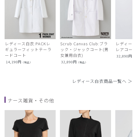
レディース白衣:PACKレ
Scrub Canvas Club:ブラ
レディース
ギュラーフィットテーラ
ック・ジャックコート(男
レアコー
ードコート
女兼用白衣)
32,890
円
（
14,190
円
32,890
円
（税込）
（税込）
レディース白衣商品一覧へ ＞
ナース雑貨・その他