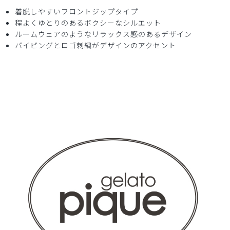
着脱しやすいフロントジップタイプ
程よくゆとりのあるボクシーなシルエット
2025-08-28
ルームウェアのようなリラックス感のあるデザイン
ご購入者様
パイピングとロゴ刺繍がデザインのアクセント
購入確認済み
年齢:
30代
身長:
151-155cm
生地もしっかりしていて着心地良いです！
サイズもぴったりだった！
商品：
671ジェラート ピケ&クラシコ:パイピングスクラ
ブトップス/白/M
役に立った
3
2025-08-26
ご購入者様
購入確認済み
年齢:
50代
身長:
161-165cm
体重:
51-55kg