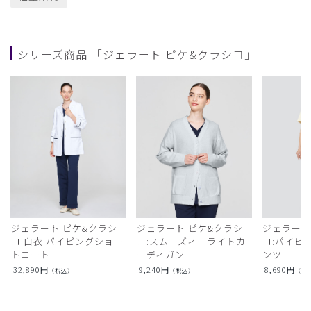
シリーズ商品 「ジェラート ピケ&クラシコ」
ジェラート ピケ&クラシ
ジェラート ピケ&クラシ
ジェラート
コ 白衣:パイピングショー
コ:スムーズィーライトカ
コ:パイピ
トコート
ーディガン
ンツ
32,890
円
9,240
円
8,690
円
（税込）
（税込）
（税