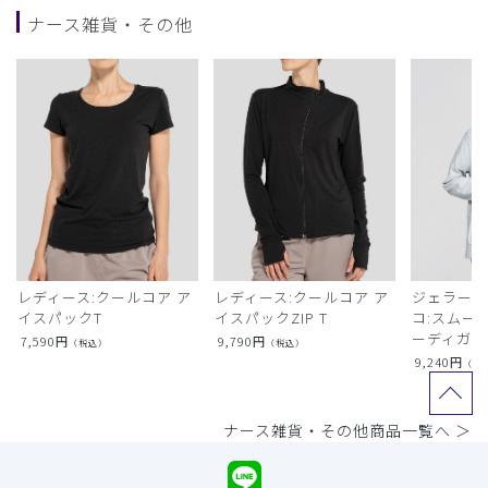
ナース雑貨・その他
レディース:クールコア ア
レディース:クールコア ア
ジェラート
イスパックT
イスパックZIP T
コ:スムー
ーディガン
7,590
円
9,790
円
（税込）
（税込）
9,240
円
（税
ナース雑貨・その他商品一覧へ ＞