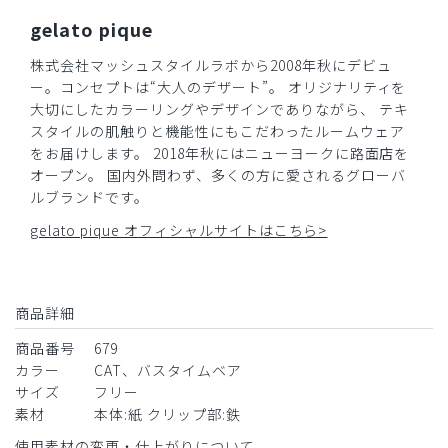
gelato pique
商品：
679ジェラート ピケ&クラシコ:バインダー/バス
タイムベア/フリー
株式会社マッシュスタイルラボから2008年秋にデビュ
ー。コンセプトは“大人のデザート”。 オリジナリティを
役に立った
14
大切にしたカラーリングやデザインでありながら、 テキ
スタイルの肌触りと機能性にもこだわったルームウェア
をお届けします。 2018年秋にはニューヨークに路面店を
​1
​2
オープン。 国内外問わず、多くの方に愛されるグローバ
ルブランドです。
gelato pique オフィシャルサイトはこちら>
商品詳細
商品番号
679
カラー
CAT、バスタイムベア
サイズ
フリー
素材
本体:紙 クリップ部:鉄
使用素材の変更・仕上がりについて