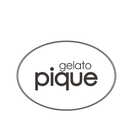
デザインがかわいくて、見る度に仕事の気分が上がります。
商品：
679ジェラート ピケ&クラシコ:バインダー/CAT/
フリー
役に立った
0
2024-11-19
ご購入者様
購入確認済み
年齢:
30代
身長:
151-155cm
体重:
46-50kg
値段と材質が見合わない
写真とお値段から、プラスチックかビニール加工を想像して
いたのですがバインダーに柄の入った紙を加工されているだ
けでびっくりしました。しかも紙にシミがついていました。
医療現場で使うのにアルコール清拭もできないし使えなかっ
たです。