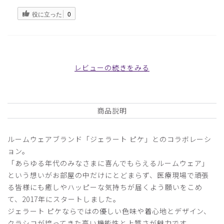
役に立った
0
2025-07-22
レビューの続きをみる
ご購入者様
購入確認済み
年齢:
20代
商品説明
紙を挟んでいない状態でもバインダーの表紙を閉じきること
ができず、浮いてしまい使いづらかった。
ルームウェアブランド「ジェラート ピケ」とのコラボレーシ
商品：
679ジェラート ピケ&クラシコ:バインダー/バス
ョン。
タイムベア/フリー
「あらゆる年代のみなさまに喜んでもらえるルームウェア」
役に立った
2
という想いがお部屋の中だけにとどまらず、医療現場で頑張
る皆様にも癒しやハッピーな気持ちが届くよう願いをこめ
て、2017年にスタートしました。
ジェラート ピケならではの優しい色味や着心地とデザイン、
2025-07-19
クラシコが培ってきた高い機能性と上質さが魅力です。