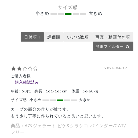
サイズ感
小さめ
大きめ
日付順 ↓
評価順
いいね数順
写真・動画付き順
詳細フィルター
2026-04-17
ご購入者様
購入確認済み
年齢:
50代
身長:
161-165cm
体重:
56-60kg
サイズ感
小さめ
大きめ
カーブの部分の作りが雑です。
もう少し丁寧に作られていると良いと思います。
商品：
679ジェラート ピケ&クラシコ:バインダー/CAT/
フリー