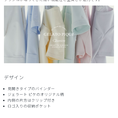
きき様
購入確認済み
年齢:
20代
身長:
156-160cm
デザインは大満足です！
しかし、やはり紙でできているため、除菌シートで拭くこと
が不安で清潔に保てていません…。
産科で働いているため、赤ちゃんたちのためにも、プラスチ
ックなどの紙以外の素材で製作していただけたら、そちらも
ぜひ購入したいです！
商品：
679ジェラート ピケ&クラシコ:バインダー/バス
タイムベア/フリー
デザイン
役に立った
2
見開きタイプのバインダー
ジェラート ピケのオリジナル柄
内側の片方はクリップ付き
ロゴ入りの収納ポケット
2025-06-21
ご購入者様
購入確認済み