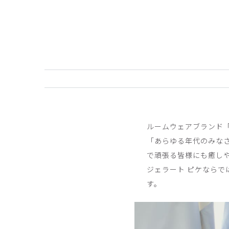
また買いたい
また同じの買うかもです。
気に入りました。
商品：
681ジェラート ピケ&クラシコ:スムーズ
役に立った
1
ルームウェアブランド「
まつ様
購入確認済み
「あらゆる年代のみな
年齢:
50代
身長:
156-160cm
体重:
56-60kg
で頑張る皆様にも癒しや
カーディガン
ジェラート ピケなら
少し、派手すぎました。ロングの色味と違い光沢が
す。
商品：
681ジェラート ピケ&クラシコ:スムーズ
役に立った
0