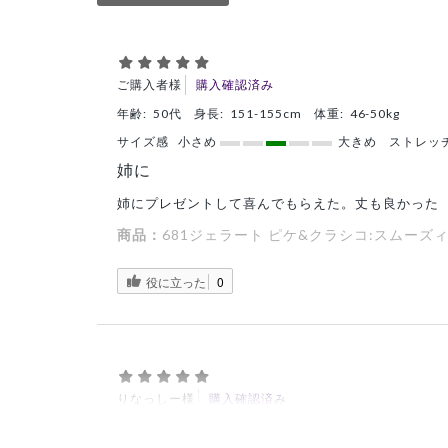
ご購入者様
購入確認済み
年齢:
50代
身長:
151-155cm
体重:
46-50kg
サイズ感
小さめ
大きめ
ストレッ
姉に
姉にプレゼントして喜んでもらえた。丈も良かった
商品：
681ジェラート ピケ&クラシコ:スムーズ
役に立った
0
りなっしー様
購入確認済み
年齢:
30代
身長:
156-160cm
体重:
61-65kg