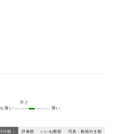
厚さ
ても薄い
厚い
日付順 ↓
評価順
いいね数順
写真・動画付き順