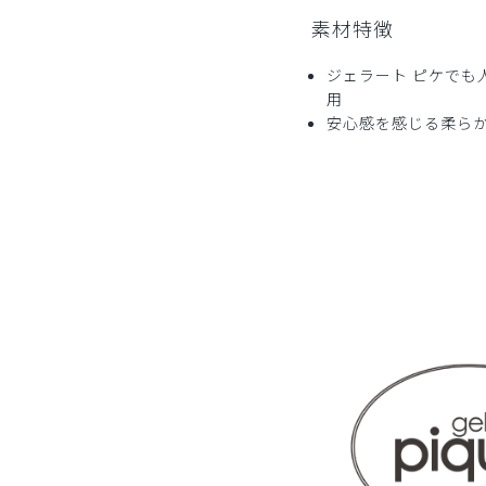
素材特徴
可愛い
さすがジェラピケ肌触りがとても良いしあったかい
ジェラート ピケでも
用
商品：
681ジェラート ピケ&クラシコ:スムーズ
安心感を感じる柔ら
役に立った
0