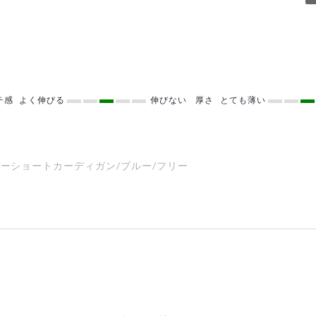
チ感
よく伸びる
伸びない
厚さ
とても薄い
ィーショートカーディガン/ブルー/フリー