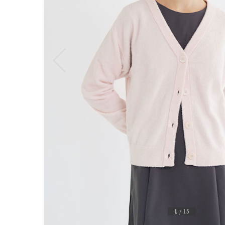
1
/
15