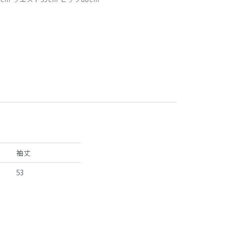
ネイビー モデル身長17
袖丈
53