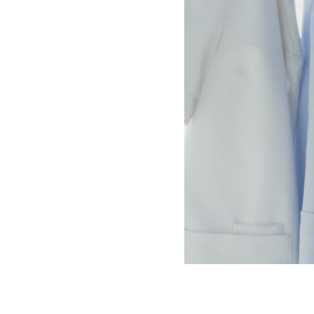
ご購入者様
購入確認済み
年齢:
20代
身長:
161-165cm
ジムをしている従姉妹にプレゼントで贈りました。
モコモコしすぎず、それでいて肌触りもよくて気に
前にポケットがあるのも高ポイントです
色味が落ち着いていてお姉様方にも目がつけられに
商品：
681ジェラート ピケ&クラシコ:スムーズ
役に立った
0
りりぃ様
購入確認済み
年齢:
50代
身長:
161-165cm
体重:
45kg以下