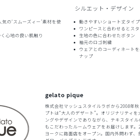
シルエット・デザイン
です。ロングも検討中です。
人気の‘スムーズィー’素材を使
動きやすいショート丈タイプ
ワンピースと合わせるとスタ
ィーショートカーディガン/ネイビー/フリー
かく心地の良い肌触り
生地の色に合わせたボタン
袖元のロゴ刺繍
ウェアとのコーディネートを
ナップ
​1
​2
gelato pique
株式会社マッシュスタイルラボから2008年
プトは“大人のデザート”。オリジナリティを
ングやデザインでありながら、テキスタイル
もこだわったルームウェアをお届けします。2
ヨークに路面店をオープン。国内外問わず、