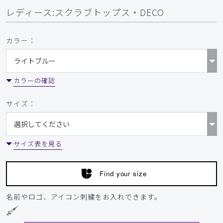
おこ様
レディース:スクラブトップス・DECO
購入確認済み
年齢:
50代
身長:
161-165cm
体重:
51-55kg
カラー：
サイズ感
小さめ
大きめ
ストレッチ感
よく伸びる
伸びない
厚さ
とても薄い
厚い
残念です
カラーの確認
このタイプの制服がなくなるのは残念です！
サイズ：
商品：
710レディース:スクラブトップス・DECO/ダー
クブラウン/S
サイズ表を見る
役に立った
0
Find your size
2025-09-13
名前やロゴ、アイコン刺繍をお入れできます。
ご購入者様
購入確認済み