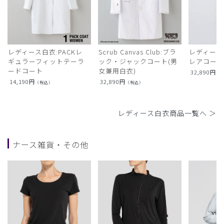
レディース白衣:PACKレ
Scrub Canvas Club:ブラ
レディース
ギュラーフィットテーラ
ック・ジャックコート(男
レアコー
ードコート
女兼用白衣)
32,890
円
（
14,190
円
32,890
円
（税込）
（税込）
レディース白衣商品一覧へ ＞
ナース雑貨・その他