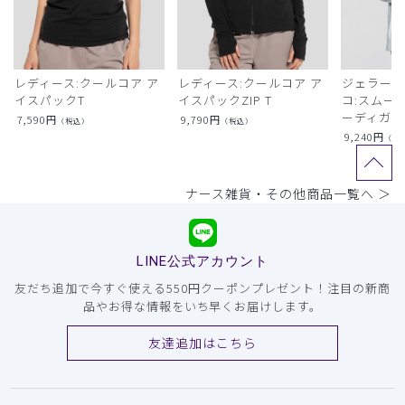
レディース:クールコア ア
レディース:クールコア ア
ジェラート
イスパックT
イスパックZIP T
コ:スムー
ーディガン
7,590
円
9,790
円
（税込）
（税込）
9,240
円
（税
ナース雑貨・その他商品一覧へ ＞
LINE公式アカウント
友だち追加で今すぐ使える550円クーポンプレゼント！注目の新商
品やお得な情報をいち早くお届けします。
友達追加はこちら