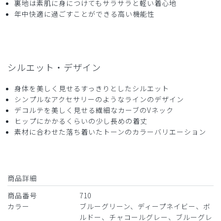
購入確認済み
裏地は素肌に身につけてもサラサラと軽い着心地
年中快適に過ごすことができる高い機能性
年齢:
20代
身長:
156-160cm
体重:
46-50kg
サイズ感
小さめ
大きめ
ストレッチ感
よく伸びる
伸びない
厚さ
とても薄い
厚い
同シリーズ2着目の購入でした。トップスは良かったが、ボ
シルエット・デザイン
トムスのサイズが一着目と同じにしたのにも関わらず結構き
つかったです。
身体を美しく見せるすっきりとしたシルエット
シンプルなアクセサリーのようなラインのデザイン
商品：
710レディース:スクラブトップス・DECO/グレ
デコルテを美しく見せる繊細なカーブのVネック
ージュ/S
ヒップにかかるくらいの少し長めの着丈
素材に合わせた落ち着いたトーンのカラーバリエーション
役に立った
0
商品詳細
2026-05-06
ご購入者様
商品番号
710
購入確認済み
カラー
ブルーグリーン、ディープネイビー、ボ
年齢:
50代
身長:
151-155cm
ルドー、チャコールグレー、ブルーグレ