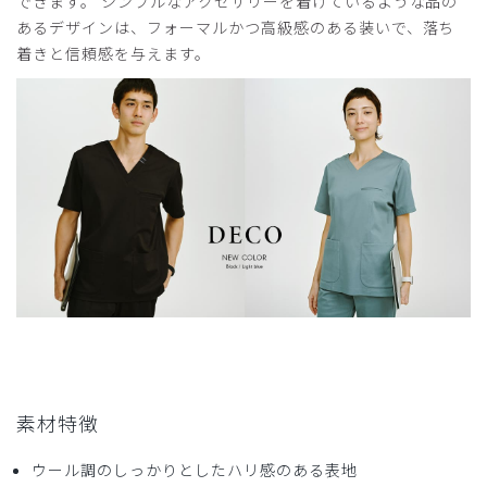
できます。 シンプルなアクセサリーを着けているような品の
年齢:
40代
身長:
161-165cm
体重:
56-60kg
あるデザインは、フォーマルかつ高級感のある装いで、落ち
着痩せして見えます
着きと信頼感を与えます。
DECOはブラウンに続いて2枚目の購入です。
襟元が大きく開かない少し長めの着丈のため安心して動くこ
とができます。生地も伸縮性がありどんな態勢も取りやすい
です。特に気に入ってる点はパンツと合わせるとよりスマー
トに見えること。裾に向かって細くなっていくパンツのため
クリーニングから戻るとセンタープレスになるよう畳んでい
ます。
商品：
710レディース:スクラブトップス・DECO/ディ
ープネイビー/XL
役に立った
1
素材特徴
2026-07-03
ウール調のしっかりとしたハリ感のある表地
ばぁ様