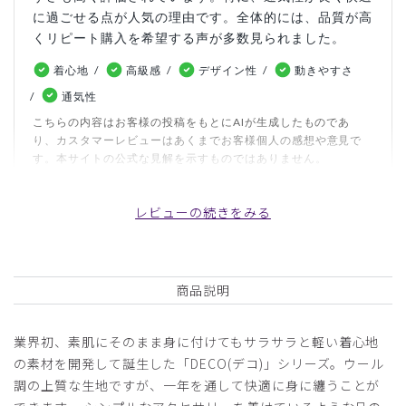
に過ごせる点が人気の理由です。全体的には、品質が高
くリピート購入を希望する声が多数見られました。
着心地
高級感
デザイン性
動きやすさ
通気性
こちらの内容はお客様の投稿をもとにAIが生成したものであ
り、カスタマーレビューはあくまでお客様個人の感想や意見で
す。本サイトの公式な見解を示すものではありません。
レビューの続きをみる
日付順 ↓
評価順
いいね数順
写真・動画付き順
詳細フィルター
商品説明
ピックアップレビュー
業界初、素肌にそのまま身に付けてもサラサラと軽い着心地
2024-04-22
の素材を開発して誕生した「DECO(デコ)」シリーズ。ウール
ぽんず様
調の上質な生地ですが、一年を通して快適に身に纏うことが
購入確認済み