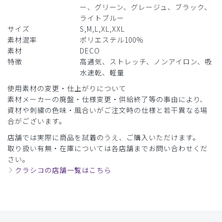
ー、グリーン、グレージュ、ブラック、
サイズ感
小さめ
大きめ
ライトブルー
ストレッチ感
よく伸びる
伸びない
厚さ
とても薄い
厚い
サイズ
S,M,L,XL,XXL
素材混率
ポリエステル100%
留ボタンが取れました
素材
DECO
DECOは一番古いもので6年前に購入し、毎回勤務先で委託
特徴
高通気、ストレッチ、ノンアイロン、吸
しているクリーニングで洗濯していますが、ほつれ程度で問
水速乾、軽量
題なく着用しています。6ヶ月前に購入した色がとてもよか
使用素材の変更・仕上がりについて
ったのとセールになっていたので同じものを購入。届く前日
素材メーカーの廃盤・仕様変更・供給終了等の事由により、
に6ヶ月前に購入していたものの留ボタンが留まったまま生
資材や刺繍の色味・風合いがご注文時の仕様と若干異なる場
地から抜け出ていました。セールになったのはそういう問題
合がございます。
だったかもしれませんが、がっかりです。
店舗では実際に商品を試着のうえ、ご購入いただけます。
商品：
710レディース:スクラブトップス・DECO/ダー
取り扱い有無・在庫については各店舗までお問い合わせくだ
クブラウン/S
さい。
クラシコの店舗一覧はこちら
役に立った
0
2026-05-04