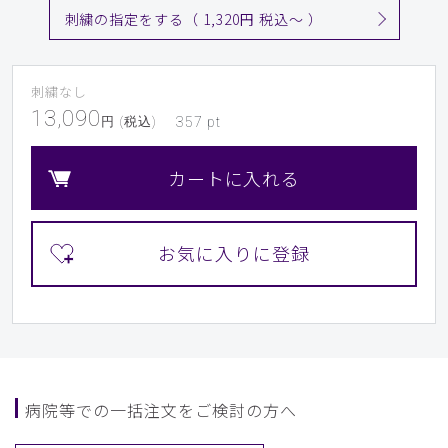
年齢:
30代
身長:
161-165cm
刺繍の指定をする（ 1,320円 税込〜 ）
クラシコのユニフォームをいくつか購入していますが。パッ
クスクラブのサイズ感で、この商品をオーダーしましたが、
やや小さく、刺繍入れていますので交換もできず失敗でし
刺繍なし
た。
13,090
円 (税込)
357
pt
ものは着心地も良くて気に入っています。
商品：
710レディース:スクラブトップス・DECO/コー
カートに入れる
ラル/M
役に立った
1
​1
​2
​3
​4
​5
​6
​7
​8
​9
病院等での一括注文をご検討の方へ