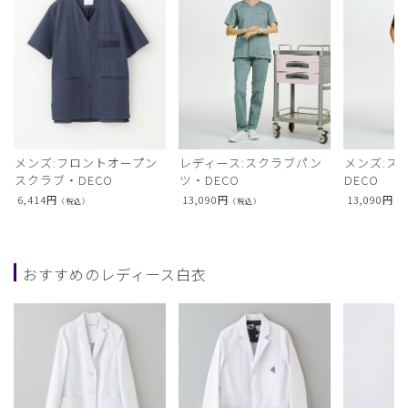
メンズ:フロントオープン
レディース:スクラブパン
メンズ:ス
スクラブ・DECO
ツ・DECO
DECO
6,414
円
13,090
円
13,090
円
（税込）
（税込）
（
おすすめのレディース白衣