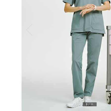
1
/
26