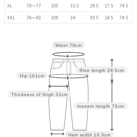
XL
70～77
105
32.5
29.5
17.5
74.5
XXL
76～83
109
34
30.5
18.5
74.5
Waist
70cm
Rise length
28.5cm
Hip
101cm
Thickness of thigh
31cm
Inseam length
73cm
Hem width
16.5cm