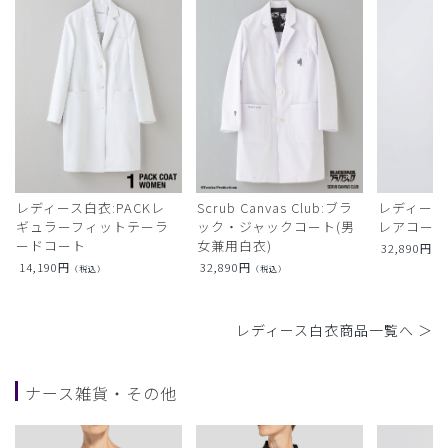
レディース白衣:PACKレ
Scrub Canvas Club:ブラ
レディース
ギュラーフィットテーラ
ック・ジャックコート(男
レアコー
ードコート
女兼用白衣)
32,890
円
（
14,190
円
32,890
円
（税込）
（税込）
レディース白衣商品一覧へ ＞
ナース雑貨・その他