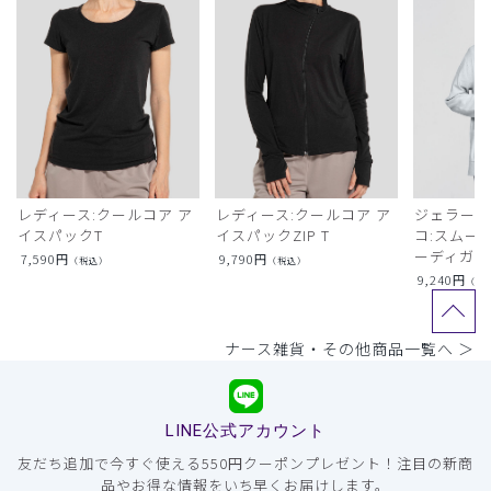
レディース:クールコア ア
レディース:クールコア ア
ジェラート
イスパックT
イスパックZIP T
コ:スムー
ーディガン
7,590
円
9,790
円
（税込）
（税込）
9,240
円
（税
ナース雑貨・その他商品一覧へ ＞
LINE公式アカウント
友だち追加で今すぐ使える550円クーポンプレゼント！注目の新商
品やお得な情報をいち早くお届けします。