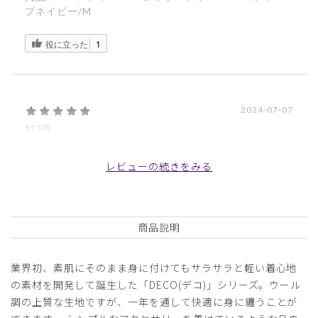
プネイビー/M
役に立った
1
2024-07-07
123様
購入確認済み
年齢:
50代
身長:
166-170cm
体重:
46-50kg
レビューの続きをみる
サイズもぴったりで着心地良く大変気に入っています。
商品：
711レディース:スクラブパンツ・DECO/ボルド
ー/M
商品説明
役に立った
0
業界初、素肌にそのまま身に付けてもサラサラと軽い着心地
の素材を開発して誕生した「DECO(デコ)」シリーズ。ウール
調の上質な生地ですが、一年を通して快適に身に纏うことが