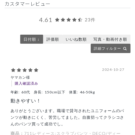
カスタマーレビュー
4.61
23件
日付順 ↓
評価順
いいね数順
写真・動画付き順
詳細フィルター
2024-10-27
ヤマカン様
購入確認済み
年齢:
60代
身長:
150cm以下
体重:
46-50kg
動きやすい！
ありがとうございます。職場で貸与されたユニフォームのパ
ンツが動きにくく、苦労してました。自腹切ってクラシコさ
んのパンツ買って成功でし。
商品：
711レディース:スクラブパンツ・DECO/ディー