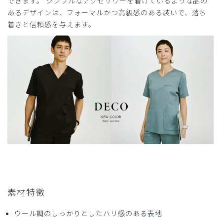
できます。 シンプルなアクセサリーを着けているような品の
2024-07-04
あるデザインは、フォーマルかつ高級感のある装いで、落ち
ゆり様
着きと信頼感を与えます。
購入確認済み
年齢:
40代
身長:
151-155cm
体重:
51-55kg
着心地もよく満足だが腕が挙がりやすいと尚良い
商品：
711レディース:スクラブパンツ・DECO/オリー
ブ/M
役に立った
0
2024-05-18
ご購入者様
購入確認済み
年齢:
50代
身長:
156-160cm
体重:
46-50kg
素材特徴
着心地が良い
ウール調のしっかりとしたハリ感のある表地
生地の素材、ストレッチが良いです。