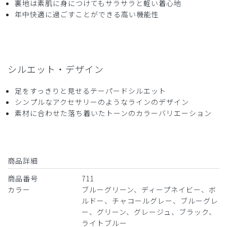
裏地は素肌に身につけてもサラサラと軽い着心地
着心地が良い。
年中快適に過ごすことができる高い機能性
ただ、糸の後処理がいまひとつでした。
自分でカットしましたが少し残念に思いました。
商品：
711レディース:スクラブパンツ・DECO/ディー
プネイビー/S
シルエット・デザイン
役に立った
0
足をすっきりと見せるテーパードシルエット
シンプルなアクセサリーのようなラインのデザイン
素材に合わせた落ち着いたトーンのカラーバリエーション
2024-04-15
ご購入者様
購入確認済み
商品詳細
年齢:
20代
身長:
151-155cm
体重:
46-50kg
商品番号
711
派手でなくさりげないデザインの良さがいい。
カラー
ブルーグリーン、ディープネイビー、ボ
商品：
711レディース:スクラブパンツ・DECO/ボルド
ルドー、チャコールグレー、ブルーグレ
ー/M
ー、グリーン、グレージュ、ブラック、
ライトブルー