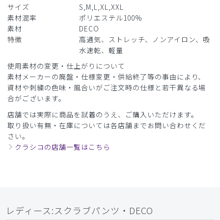
役に立った
0
サイズ
S,M,L,XL,XXL
素材混率
ポリエステル100%
素材
DECO
特徴
高通気、ストレッチ、ノンアイロン、吸
​1
​2
​3
​4
​5
水速乾、軽量
使用素材の変更・仕上がりについて
素材メーカーの廃盤・仕様変更・供給終了等の事由により、
資材や刺繍の色味・風合いがご注文時の仕様と若干異なる場
合がございます。
店舗では実際に商品を試着のうえ、ご購入いただけます。
取り扱い有無・在庫については各店舗までお問い合わせくだ
さい。
クラシコの店舗一覧はこちら
レディース:スクラブパンツ・DECO