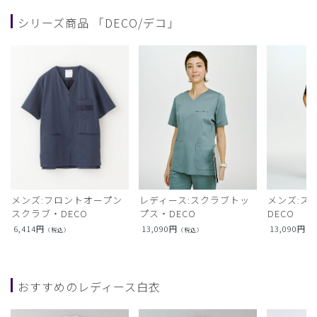
シリーズ商品 「DECO/デコ」
メンズ:フロントオープン
レディース:スクラブトッ
メンズ:ス
スクラブ・DECO
プス・DECO
DECO
6,414
円
13,090
円
13,090
円
（税込）
（税込）
（
おすすめのレディース白衣